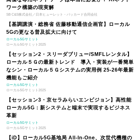
ワーク構築の現実解
SB C&S株式会社／日本ヒューレット・パッカード合同会社
【基調講演・総務省 佐藤移動通信企画官】ローカル
5Gの更なる普及拡大に向けて
ローカル5Gサミット
ローカル5Gサミット2025
【セッション2・スリーダブリュー/SMFLレンタル】
ローカル５Ｇの最新トレンド 導入・実装が一番簡単
なシン・ローカル５Ｇシステムの実用例 25-26年最新
機能もご紹介
ローカル5Gサミット
ローカル5Gサミット2025
【セッション3・京セラみらいエンビジョン】高性能
ローカル5G：新システムと端末で実現するビジネス
革新
ローカル5Gサミット
ローカル5Gサミット2025
【iD】ローカル5G基地局 All-In-One、次世代機種の