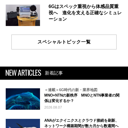
6Gはスペック重視から体感品質重
視へ 進化を支える正確なシミュレ
ーション
スペシャルトピック一覧
NEW ARTICLES
新着記事
＜連載＞6G時代の新・業界地図
MNO×NTNの新秩序 MNOとNTN事業者の関
係は変化するか？
2026.08.07
ANAがエクイニクスとクラウド接続を刷新、
ネットワーク構築期間が数カ月から数週間へ