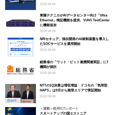
2026.08.06
東陽テクニカがAIデータセンター向け「Ultra
Ethernet」検証機能を提供、VIAVI TestCenter
に機能追加
2026.08.06
NRIセキュア、独自開発のAI統制基盤を導入し
たSOCサービスを運用開始
2026.08.06
総務省の「ワット・ビット連携関連実証」に7
機関が採択
2026.08.06
NTTの1Q決算は増収増益 ドコモの「気球型
HAPS」は9月から能登エリアで実証開始
2026.08.06
＜連載＞欧州ICTレポート
スタートアップの国エストニア