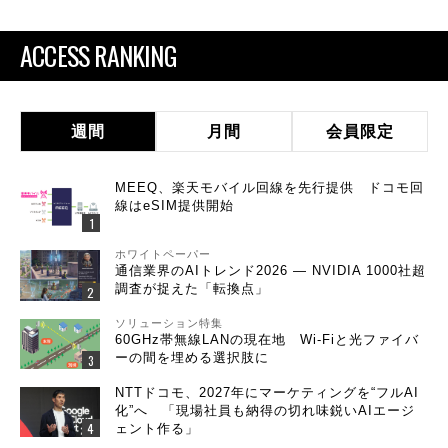
ACCESS RANKING
週間
月間
会員限定
MEEQ、楽天モバイル回線を先行提供 ドコモ回
線はeSIM提供開始
ホワイトペーパー
通信業界のAIトレンド2026 ― NVIDIA 1000社超
調査が捉えた「転換点」
ソリューション特集
60GHz帯無線LANの現在地 Wi-Fiと光ファイバ
ーの間を埋める選択肢に
NTTドコモ、2027年にマーケティングを“フルAI
化”へ 「現場社員も納得の切れ味鋭いAIエージ
ェント作る」