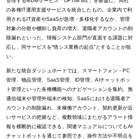
管理するMDMサービス「OPTiM Biz」を基盤に、同社
の各種IT運用支援サービスを統合したもの。企業内で利
用されるIT資産やSaaSが急増・多様化するなか、管理
対象の分散や棚卸し負荷の増大、退職者アカウントの削
除漏れといった、情報システム部門が直面する課題に対
応し、同サービスを“情シス業務の起点”とすることが狙
い。
新たな統合ダッシュボードでは、スマートフォン・PC
管理、物品管理、SaaS管理、ID管理、AIチャットボッ
ト管理といった各種機能へのナビゲーションを集約。無
通信端末や管理外端末の検知、SaaSにおける退職者ア
カウントの削除漏れ、未稼働アカウント、契約更新が近
いサービスの把握など、複数領域にまたがるアラート情
報を横断的に確認できる。関連マニュアルについてもAI
チャットボットを通じて参照でき、操作方法や不明点を