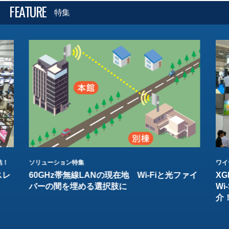
FEATURE
特集
結！
ソリューション特集
ワイ
スレ
60GHz帯無線LANの現在地 Wi-Fiと光ファイ
XG
バーの間を埋める選択肢に
W
介