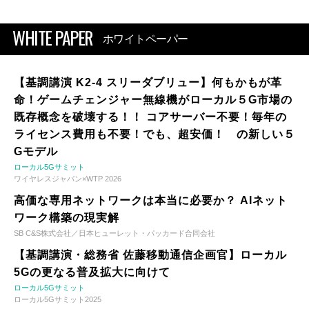
WHITE PAPER
ホワイトペーパー
【基調講演 K2-4 スリーダブリュー】何もかもが革
命！ゲームチェンジャー無線機がローカル５G市場の
既存概念を破壊する！！ コアサーバー不要！毎年の
ライセンス費用も不要！でも、超安価！ の新しい５
Gモデル
ローカル5Gサミット
ワイヤレスジャパン×WTP 2026
高価な専用ネットワークは本当に必要か？ AIネット
ワーク構築の現実解
SB C&S株式会社／日本ヒューレット・パッカード合同会社
【基調講演・総務省 佐藤移動通信企画官】ローカル
5Gの更なる普及拡大に向けて
ローカル5Gサミット
ローカル5Gサミット2025