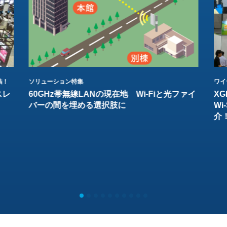
結！
ソリューション特集
ワイ
スレ
60GHz帯無線LANの現在地 Wi-Fiと光ファイ
XG
バーの間を埋める選択肢に
W
介