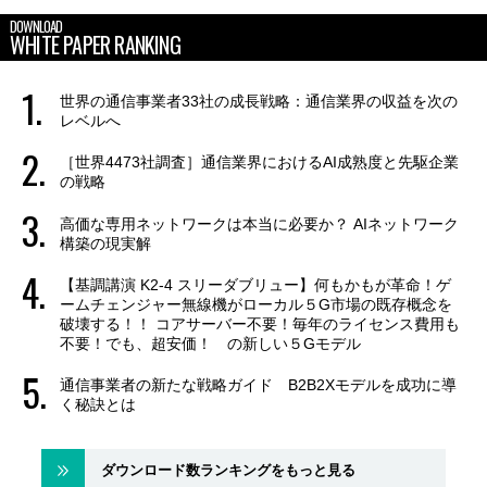
DOWNLOAD
WHITE PAPER RANKING
世界の通信事業者33社の成長戦略：通信業界の収益を次の
レベルへ
［世界4473社調査］通信業界におけるAI成熟度と先駆企業
の戦略
高価な専用ネットワークは本当に必要か？ AIネットワーク
構築の現実解
【基調講演 K2-4 スリーダブリュー】何もかもが革命！ゲ
ームチェンジャー無線機がローカル５G市場の既存概念を
破壊する！！ コアサーバー不要！毎年のライセンス費用も
不要！でも、超安価！ の新しい５Gモデル
通信事業者の新たな戦略ガイド B2B2Xモデルを成功に導
く秘訣とは
ダウンロード数ランキングをもっと見る