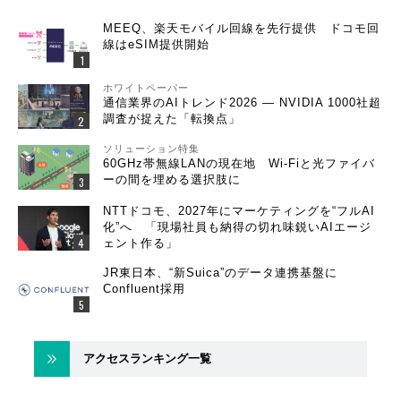
MEEQ、楽天モバイル回線を先行提供 ドコモ回
線はeSIM提供開始
ホワイトペーパー
通信業界のAIトレンド2026 ― NVIDIA 1000社超
調査が捉えた「転換点」
ソリューション特集
60GHz帯無線LANの現在地 Wi-Fiと光ファイバ
ーの間を埋める選択肢に
NTTドコモ、2027年にマーケティングを“フルAI
化”へ 「現場社員も納得の切れ味鋭いAIエージ
ェント作る」
JR東日本、“新Suica”のデータ連携基盤に
Confluent採用
アクセスランキング一覧