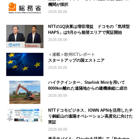
機関が採択
2026.08.06
NTTの1Q決算は増収増益 ドコモの「気球型
HAPS」は9月から能登エリアで実証開始
2026.08.06
＜連載＞欧州ICTレポート
スタートアップの国エストニア
2026.08.06
ハイテクインター、Starlink Miniを用いて
8000km離れた遠隔地からの建機操縦に成功
2026.08.06
NTTドコモビジネス、IOWN APNを活用したチ
リ銅鉱山の遠隔オペレーション高度化に向けた
実証
2026.08.06
楽天モバイル、Claudeを活用して「Rakuten