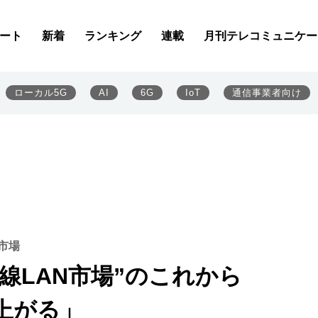
ート
新着
ランキング
連載
月刊テレコミュニケー
ローカル5G
AI
6G
IoT
通信事業者向け
市場
線LAN市場”のこれから
ち上がる」