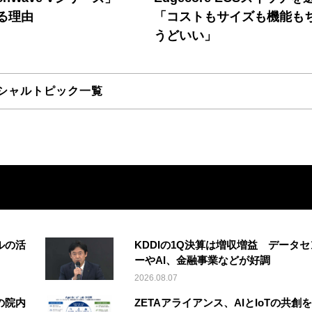
る理由
「コストもサイズも機能も
うどいい」
シャルトピック一覧
ルの活
KDDIの1Q決算は増収増益 データセ
ーやAI、金融事業などが好調
2026.08.07
の院内
ZETAアライアンス、AIとIoTの共創