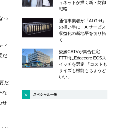
ィネットが描く新・防御
戦略
なっ
通信事業者が「AI Grid」
の担い手に AIサービス
収益化の新地平を切り拓
く
ティ
愛媛CATVが集合住宅
要だ
FTTHにEdgecore ECSス
イッチを選定 「コストも
サイズも機能もちょうど
いい」
要だ
チな
スペシャル一覧
わせ