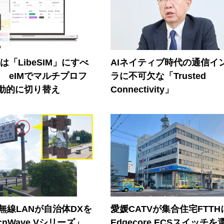
連は「LibeSIM」にすべ
AIネイティブ時代の通信イ
! eIMでマルチプロフ
ラに不可欠な「Trusted
動的に切り替え
Connectivity」
帯無線LANが自治体DXを
愛媛CATVが集合住宅FTTH
nWave Vシリーズ」
Edgecore ECSスイッチを