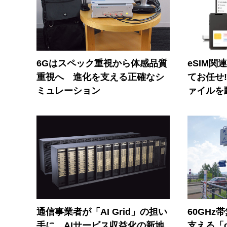
6Gはスペック重視から体感品質
eSIM関
重視へ 進化を支える正確なシ
てお任せ
ミュレーション
ァイルを
通信事業者が「AI Grid」の担い
60GHz
手に AIサービス収益化の新地
支える「c