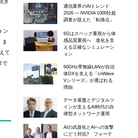
続き
通信業界のAIトレンド
2026 ― NVIDIA 1000社超
調査が捉えた「転換点」
ォン
6Gはスペック重視から体
感品質重視へ 進化を支
。ま
える正確なシミュレーシ
えて
ョン
保で
60GHz帯無線LANが自治
体DXを支える「cnWave
Vシリーズ」が選ばれる
理由
データ基盤とデジタルツ
インが支えるAI時代の自
律型ネットワーク運用
AIの武器化とAIへの攻撃
にどう対抗? フォーテ