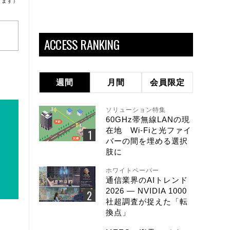
ります）
ACCESS RANKING
週間
月間
会員限定
ソリューション特集
60GHz帯無線LANの現
在地 Wi-Fiと光ファイ
バーの間を埋める選択
肢に
ホワイトペーパー
通信業界のAIトレンド
2026 ― NVIDIA 1000
社超調査が捉えた「転
換点」