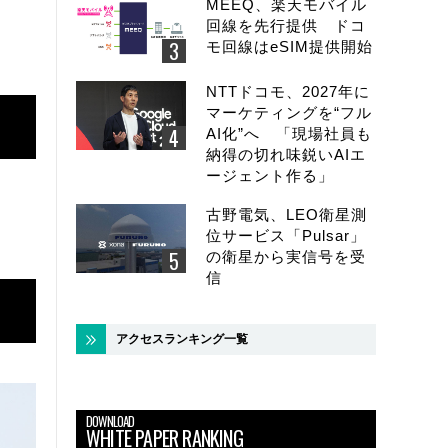
MEEQ、楽天モバイル
回線を先行提供 ドコ
モ回線はeSIM提供開始
NTTドコモ、2027年に
マーケティングを“フル
AI化”へ 「現場社員も
納得の切れ味鋭いAIエ
ージェント作る」
古野電気、LEO衛星測
位サービス「Pulsar」
の衛星から実信号を受
信
アクセスランキング一覧
DOWNLOAD
WHITE PAPER RANKING