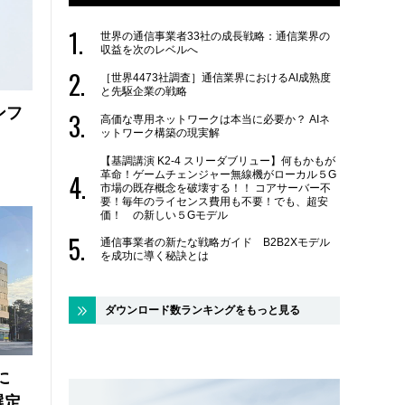
世界の通信事業者33社の成長戦略：通信業界の
収益を次のレベルへ
［世界4473社調査］通信業界におけるAI成熟度
と先駆企業の戦略
ンフ
高価な専用ネットワークは本当に必要か？ AIネ
ットワーク構築の現実解
【基調講演 K2-4 スリーダブリュー】何もかもが
革命！ゲームチェンジャー無線機がローカル５G
市場の既存概念を破壊する！！ コアサーバー不
要！毎年のライセンス費用も不要！でも、超安
価！ の新しい５Gモデル
通信事業者の新たな戦略ガイド B2B2Xモデル
を成功に導く秘訣とは
ダウンロード数ランキングをもっと見る
に
選定