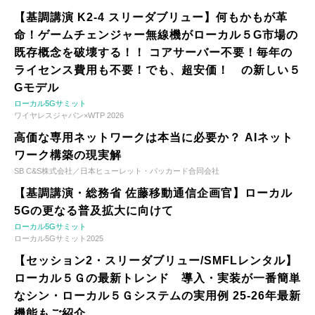
【基調講演 K2-4 スリーダブリュー】何もかもが革
命！ゲームチェンジャー無線機がローカル５G市場の
既存概念を破壊する！！ コアサーバー不要！毎年の
ライセンス費用も不要！でも、超安価！ の新しい５
Gモデル
ローカル5Gサミット
ワイヤレスジャパン×WTP 2026
高価な専用ネットワークは本当に必要か？ AIネット
ワーク構築の現実解
SB C&S株式会社／日本ヒューレット・パッカード合同会社
【基調講演・総務省 佐藤移動通信企画官】ローカル
5Gの更なる普及拡大に向けて
ローカル5Gサミット
ローカル5Gサミット2025
【セッション2・スリーダブリュー/SMFLレンタル】
ローカル５Ｇの最新トレンド 導入・実装が一番簡単
なシン・ローカル５Ｇシステムの実用例 25-26年最新
機能もご紹介