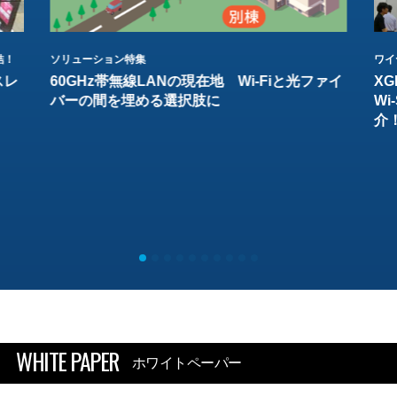
結！
ソリューション特集
ワイ
スレ
60GHz帯無線LANの現在地 Wi-Fiと光ファイ
XG
バーの間を埋める選択肢に
W
介
WHITE PAPER
ホワイトペーパー