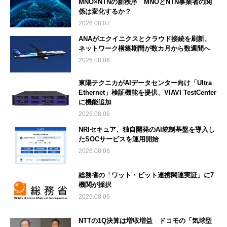
MNO×NTNの新秩序 MNOとNTN事業者の関
係は変化するか？
2026.08.07
ANAがエクイニクスとクラウド接続を刷新、
ネットワーク構築期間が数カ月から数週間へ
2026.08.06
東陽テクニカがAIデータセンター向け「Ultra
Ethernet」検証機能を提供、VIAVI TestCenter
に機能追加
2026.08.06
NRIセキュア、独自開発のAI統制基盤を導入し
たSOCサービスを運用開始
2026.08.06
総務省の「ワット・ビット連携関連実証」に7
機関が採択
2026.08.06
NTTの1Q決算は増収増益 ドコモの「気球型