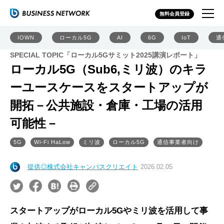
無料会員登録
IOWN
ローカル5G
AI
6G
IoT
通
SPECIAL TOPIC「ローカル5Gサミット2025講演レポート」
ローカル5G（Sub6,ミリ波）のキラ
ーユースケースをスタートアップが
開拓－公共施設・倉庫・工場の活用
可能性－
5G
Wi-Fi HaLow
ミリ波
ローカル5G
通信事業者向け
提供◎株式会社キャンパスクリエイト
2026.02.05
スタートアップがローカル5Gやミリ波を活用して事