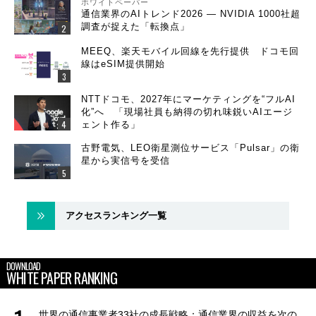
ホワイトペーパー
通信業界のAIトレンド2026 ― NVIDIA 1000社超
調査が捉えた「転換点」
MEEQ、楽天モバイル回線を先行提供 ドコモ回
線はeSIM提供開始
NTTドコモ、2027年にマーケティングを“フルAI
化”へ 「現場社員も納得の切れ味鋭いAIエージ
ェント作る」
古野電気、LEO衛星測位サービス「Pulsar」の衛
星から実信号を受信
アクセスランキング一覧
DOWNLOAD
WHITE PAPER RANKING
世界の通信事業者33社の成長戦略：通信業界の収益を次の