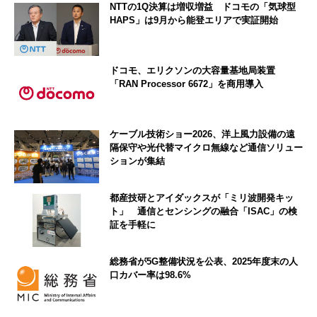
NTTの1Q決算は増収増益 ドコモの「気球型
HAPS」は9月から能登エリアで実証開始
ドコモ、エリクソンの大容量基地局装置
「RAN Processor 6672」を商用導入
ケーブル技術ショー2026、洋上風力設備の遠
隔保守や光代替マイクロ無線など通信ソリュー
ションが集結
都産技研とアイダックスが「ミリ波開発キッ
ト」 通信とセンシングの融合「ISAC」の検
証を手軽に
総務省が5G整備状況を公表、2025年度末の人
口カバー率は98.6%