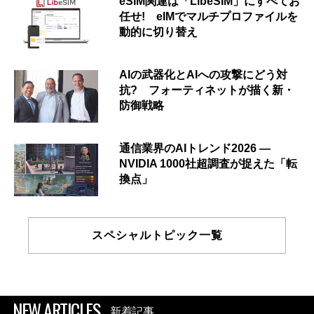
eSIM関連は「LibeSIM」にすべてお
任せ! eIMでマルチプロファイルを
動的に切り替え
AIの武器化とAIへの攻撃にどう対
抗? フォーティネットが描く新・
防御戦略
通信業界のAIトレンド2026 ―
NVIDIA 1000社超調査が捉えた「転
換点」
スペシャルトピック一覧
NEW ARTICLES
新着記事