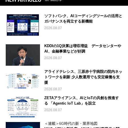
ソフトバンク、AIコーディングツールの活用と
ガバナンスを両立する新機能
2026.08.07
KDDIの1Q決算は増収増益 データセンターや
AI、金融事業などが好調
2026.08.07
アライドテレシス、三原赤十字病院の院内ネッ
トワークを刷新 少人数運用でも安定稼働を支
援
2026.08.07
ZETAアライアンス、AIとIoTの共創を推進す
る 「Agentic IoT Lab」を設立
2026.08.07
＜連載＞6G時代の新・業界地図