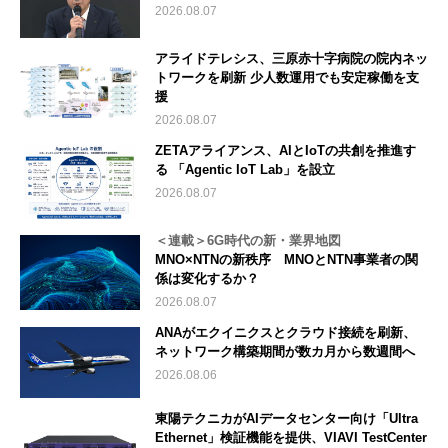
2026.08.07
アライドテレシス、三原赤十字病院の院内ネッ
トワークを刷新 少人数運用でも安定稼働を支
援
2026.08.07
ZETAアライアンス、AIとIoTの共創を推進す
る 「Agentic IoT Lab」を設立
2026.08.07
＜連載＞6G時代の新・業界地図
MNO×NTNの新秩序 MNOとNTN事業者の関
係は変化するか？
2026.08.07
ANAがエクイニクスとクラウド接続を刷新、
ネットワーク構築期間が数カ月から数週間へ
2026.08.06
東陽テクニカがAIデータセンター向け「Ultra
Ethernet」検証機能を提供、VIAVI TestCenter