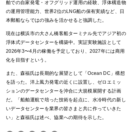
舶での自家発電・オフグリッド運用の経験、浮体構造物
の運用管理能力、世界2位のLNG船の保有実績など、日
本郵船ならではの強みを活かせると強調した。
現在は横浜市の大さん橋客船ターミナル先でアジア初の
浮体式データセンターを構築中。実証実験施設として
2026年3〜4月の稼働を予定しており、2027年には商用
化を目指すという。
また、森福氏は長期的な展望として「Ocean DC」構想
を語った。洋上風力発電の近くに設置し、ゼロエミッ
ションのデータセンターを沖合に大規模展開する計画
だ。「船舶運航で培った技術を起点に、水冷時代の新し
いデータセンターを業界の皆さまと共に作っていきた
い」と森福氏は述べ、協業への期待を示した。