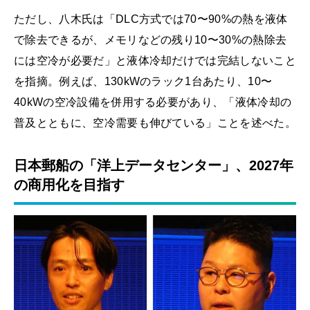
ただし、八木氏は「DLC方式では70〜90%の熱を液体
で除去できるが、メモリなどの残り10〜30%の熱除去
には空冷が必要だ」と液体冷却だけでは完結しないこと
を指摘。例えば、130kWのラック1台あたり、10〜
40kWの空冷設備を併用する必要があり、「液体冷却の
普及とともに、空冷需要も伸びている」ことを述べた。
日本郵船の「洋上データセンター」、2027年
の商用化を目指す