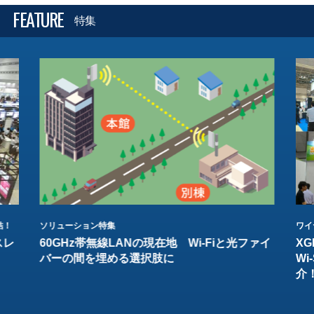
FEATURE
特集
結！
ソリューション特集
ワイ
スレ
60GHz帯無線LANの現在地 Wi-Fiと光ファイ
XG
バーの間を埋める選択肢に
W
介