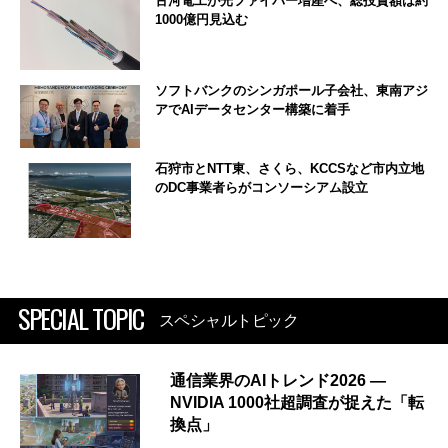
古河電工が光ファイバー増産へ、総投資額は約
1000億円見込む
ソフトバンクのシンガポール子会社、東南アジ
アでAIデータセンター構築に着手
石狩市とNTT東、さくら、KCCSなど市内立地
のDC事業者らがコンソーシアム設立
SPECIAL TOPIC
スペシャルトピック
通信業界のAIトレンド2026 ―
NVIDIA 1000社超調査が捉えた「転
換点」