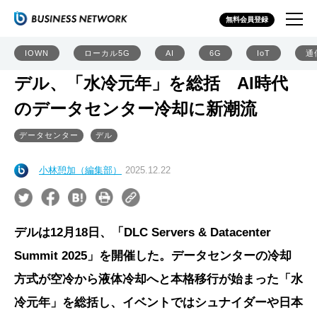
無料会員登録
IOWN
ローカル5G
AI
6G
IoT
通
デル、「水冷元年」を総括 AI時代
のデータセンター冷却に新潮流
データセンター
デル
小林憩加（編集部）
2025.12.22
デルは12月18日、「DLC Servers & Datacenter
Summit 2025」を開催した。データセンターの冷却
方式が空冷から液体冷却へと本格移行が始まった「水
冷元年」を総括し、イベントではシュナイダーや日本