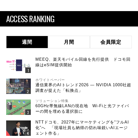
ACCESS RANKING
週間
月間
会員限定
MEEQ、楽天モバイル回線を先行提供 ドコモ回
線はeSIM提供開始
ホワイトペーパー
通信業界のAIトレンド2026 ― NVIDIA 1000社超
調査が捉えた「転換点」
ソリューション特集
60GHz帯無線LANの現在地 Wi-Fiと光ファイバ
ーの間を埋める選択肢に
NTTドコモ、2027年にマーケティングを“フルAI
化”へ 「現場社員も納得の切れ味鋭いAIエージ
ェント作る」