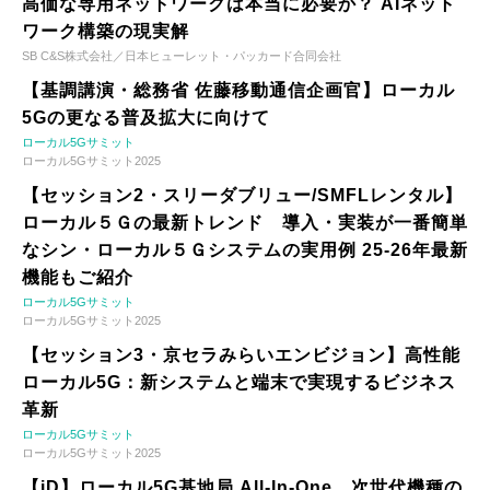
高価な専用ネットワークは本当に必要か？ AIネット
ワーク構築の現実解
SB C&S株式会社／日本ヒューレット・パッカード合同会社
【基調講演・総務省 佐藤移動通信企画官】ローカル
5Gの更なる普及拡大に向けて
ローカル5Gサミット
ローカル5Gサミット2025
【セッション2・スリーダブリュー/SMFLレンタル】
ローカル５Ｇの最新トレンド 導入・実装が一番簡単
なシン・ローカル５Ｇシステムの実用例 25-26年最新
機能もご紹介
ローカル5Gサミット
ローカル5Gサミット2025
【セッション3・京セラみらいエンビジョン】高性能
ローカル5G：新システムと端末で実現するビジネス
革新
ローカル5Gサミット
ローカル5Gサミット2025
【iD】ローカル5G基地局 All-In-One、次世代機種の