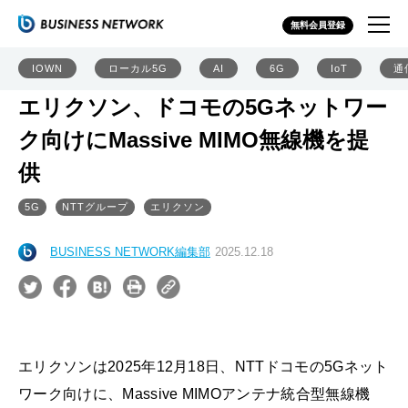
無料会員登録
IOWN
ローカル5G
AI
6G
IoT
通
エリクソン、ドコモの5Gネットワー
ク向けにMassive MIMO無線機を提
供
5G
NTTグループ
エリクソン
BUSINESS NETWORK編集部
2025.12.18
エリクソンは2025年12月18日、NTTドコモの5Gネット
ワーク向けに、Massive MIMOアンテナ統合型無線機