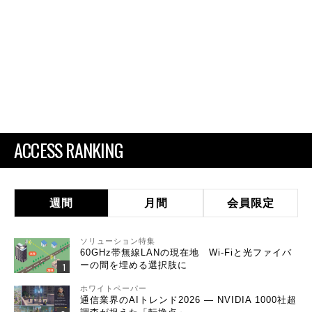
ACCESS RANKING
週間
月間
会員限定
ソリューション特集
60GHz帯無線LANの現在地 Wi-Fiと光ファイバ
ーの間を埋める選択肢に
ホワイトペーパー
通信業界のAIトレンド2026 ― NVIDIA 1000社超