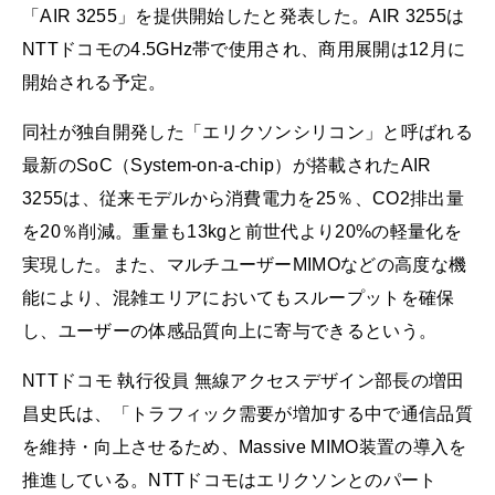
「AIR 3255」を提供開始したと発表した。AIR 3255は
NTTドコモの4.5GHz帯で使用され、商用展開は12月に
開始される予定。
同社が独自開発した「エリクソンシリコン」と呼ばれる
最新のSoC（System-on-a-chip）が搭載されたAIR
3255は、従来モデルから消費電力を25％、CO2排出量
を20％削減。重量も13kgと前世代より20%の軽量化を
実現した。また、マルチユーザーMIMOなどの高度な機
能により、混雑エリアにおいてもスループットを確保
し、ユーザーの体感品質向上に寄与できるという。
NTTドコモ 執行役員 無線アクセスデザイン部長の増田
昌史氏は、「トラフィック需要が増加する中で通信品質
を維持・向上させるため、Massive MIMO装置の導入を
推進している。NTTドコモはエリクソンとのパート