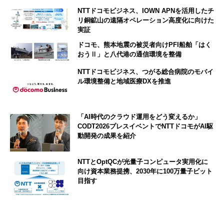
NTTドコモビジネス、IOWN APNを活用したチ
リ銅鉱山の遠隔オペレーション高度化に向けた
実証
ドコモ、熊本地震の被災者向けPFI船舶「はく
おうⅡ」と八代港の通信環境を整備
NTTドコモビジネス、つがる総合病院のモバイ
ル環境整備と地域医療DXを推進
「AI時代のクラウド運用をどう変えるか」
CODT2026プレスイベントでNTTドコモがAI駆
動開発の成果を紹介
NTTとOptQCが光量子コンピュータ実用化に
向け資本業務提携、2030年に100万量子ビット
目指す