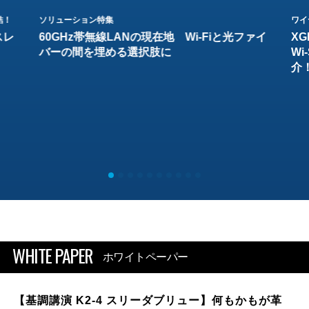
結！
ソリューション特集
ワイ
スレ
60GHz帯無線LANの現在地 Wi-Fiと光ファイ
XG
バーの間を埋める選択肢に
W
介
WHITE PAPER
ホワイトペーパー
【基調講演 K2-4 スリーダブリュー】何もかもが革