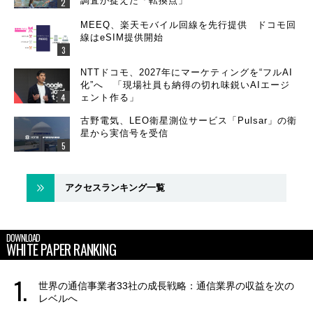
調査が捉えた「転換点」
MEEQ、楽天モバイル回線を先行提供 ドコモ回
線はeSIM提供開始
NTTドコモ、2027年にマーケティングを“フルAI
化”へ 「現場社員も納得の切れ味鋭いAIエージ
ェント作る」
古野電気、LEO衛星測位サービス「Pulsar」の衛
星から実信号を受信
アクセスランキング一覧
DOWNLOAD
WHITE PAPER RANKING
世界の通信事業者33社の成長戦略：通信業界の収益を次の
レベルへ