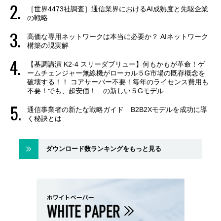
［世界4473社調査］通信業界におけるAI成熟度と先駆企業
の戦略
高価な専用ネットワークは本当に必要か？ AIネットワーク
構築の現実解
【基調講演 K2-4 スリーダブリュー】何もかもが革命！ゲ
ームチェンジャー無線機がローカル５G市場の既存概念を
破壊する！！ コアサーバー不要！毎年のライセンス費用も
不要！でも、超安価！ の新しい５Gモデル
通信事業者の新たな戦略ガイド B2B2Xモデルを成功に導
く秘訣とは
ダウンロード数ランキングをもっと見る