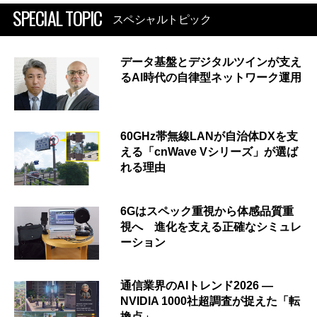
SPECIAL TOPIC
スペシャルトピック
データ基盤とデジタルツインが支え
るAI時代の自律型ネットワーク運用
60GHz帯無線LANが自治体DXを支
える「cnWave Vシリーズ」が選ば
れる理由
6Gはスペック重視から体感品質重
視へ 進化を支える正確なシミュレ
ーション
通信業界のAIトレンド2026 ―
NVIDIA 1000社超調査が捉えた「転
換点」