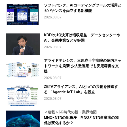
ソフトバンク、AIコーディングツールの活用と
ガバナンスを両立する新機能
2026.08.07
KDDIの1Q決算は増収増益 データセンターや
AI、金融事業などが好調
2026.08.07
アライドテレシス、三原赤十字病院の院内ネッ
トワークを刷新 少人数運用でも安定稼働を支
援
2026.08.07
ZETAアライアンス、AIとIoTの共創を推進す
る 「Agentic IoT Lab」を設立
2026.08.07
＜連載＞6G時代の新・業界地図
MNO×NTNの新秩序 MNOとNTN事業者の関
係は変化するか？