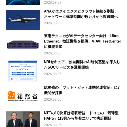
2026.08.07
ANAがエクイニクスとクラウド接続を刷新、
ネットワーク構築期間が数カ月から数週間へ
2026.08.06
東陽テクニカがAIデータセンター向け「Ultra
Ethernet」検証機能を提供、VIAVI TestCenter
に機能追加
2026.08.06
NRIセキュア、独自開発のAI統制基盤を導入し
たSOCサービスを運用開始
2026.08.06
総務省の「ワット・ビット連携関連実証」に7
機関が採択
2026.08.06
NTTの1Q決算は増収増益 ドコモの「気球型
HAPS」は9月から能登エリアで実証開始
2026.08.06