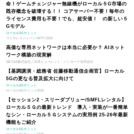
命！ゲームチェンジャー無線機がローカル５G市場の
既存概念を破壊する！！ コアサーバー不要！毎年の
ライセンス費用も不要！でも、超安価！ の新しい５
Gモデル
ローカル5Gサミット
ワイヤレスジャパン×WTP 2026
高価な専用ネットワークは本当に必要か？ AIネット
ワーク構築の現実解
SB C&S株式会社／日本ヒューレット・パッカード合同会社
【基調講演・総務省 佐藤移動通信企画官】ローカル
5Gの更なる普及拡大に向けて
ローカル5Gサミット
ローカル5Gサミット2025
【セッション2・スリーダブリュー/SMFLレンタル】
ローカル５Ｇの最新トレンド 導入・実装が一番簡単
なシン・ローカル５Ｇシステムの実用例 25-26年最新
機能もご紹介
ローカル5Gサミット
ローカル5Gサミット2025