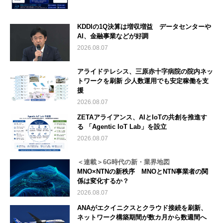
KDDIの1Q決算は増収増益 データセンターや
AI、金融事業などが好調
2026.08.07
アライドテレシス、三原赤十字病院の院内ネッ
トワークを刷新 少人数運用でも安定稼働を支
援
2026.08.07
ZETAアライアンス、AIとIoTの共創を推進す
る 「Agentic IoT Lab」を設立
2026.08.07
＜連載＞6G時代の新・業界地図
MNO×NTNの新秩序 MNOとNTN事業者の関
係は変化するか？
2026.08.07
ANAがエクイニクスとクラウド接続を刷新、
ネットワーク構築期間が数カ月から数週間へ