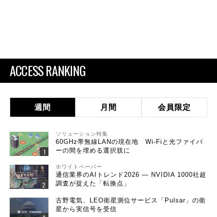
ACCESS RANKING
週間
月間
会員限定
ソリューション特集
60GHz帯無線LANの現在地 Wi-Fiと光ファイバ
ーの間を埋める選択肢に
ホワイトペーパー
通信業界のAIトレンド2026 ― NVIDIA 1000社超
調査が捉えた「転換点」
古野電気、LEO衛星測位サービス「Pulsar」の衛
星から実信号を受信