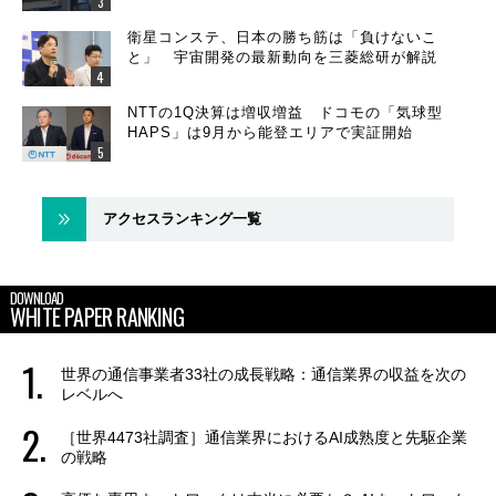
衛星コンステ、日本の勝ち筋は「負けないこ
と」 宇宙開発の最新動向を三菱総研が解説
NTTの1Q決算は増収増益 ドコモの「気球型
HAPS」は9月から能登エリアで実証開始
アクセスランキング一覧
DOWNLOAD
WHITE PAPER RANKING
世界の通信事業者33社の成長戦略：通信業界の収益を次の
レベルへ
［世界4473社調査］通信業界におけるAI成熟度と先駆企業
の戦略