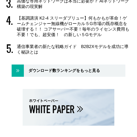
高価な専用ネットワークは本当に必要か？ AIネットワーク
構築の現実解
【基調講演 K2-4 スリーダブリュー】何もかもが革命！ゲ
ームチェンジャー無線機がローカル５G市場の既存概念を
破壊する！！ コアサーバー不要！毎年のライセンス費用も
不要！でも、超安価！ の新しい５Gモデル
通信事業者の新たな戦略ガイド B2B2Xモデルを成功に導
く秘訣とは
ダウンロード数ランキングをもっと見る