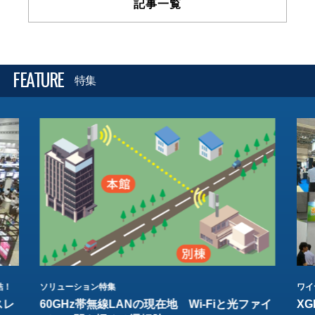
記事一覧
FEATURE
特集
結！
ソリューション特集
ワイ
スレ
60GHz帯無線LANの現在地 Wi-Fiと光ファイ
XG