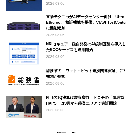
2026.08.06
東陽テクニカがAIデータセンター向け「Ultra
Ethernet」検証機能を提供、VIAVI TestCenter
に機能追加
2026.08.06
NRIセキュア、独自開発のAI統制基盤を導入し
たSOCサービスを運用開始
2026.08.06
総務省の「ワット・ビット連携関連実証」に7
機関が採択
2026.08.06
NTTの1Q決算は増収増益 ドコモの「気球型
HAPS」は9月から能登エリアで実証開始
2026.08.06