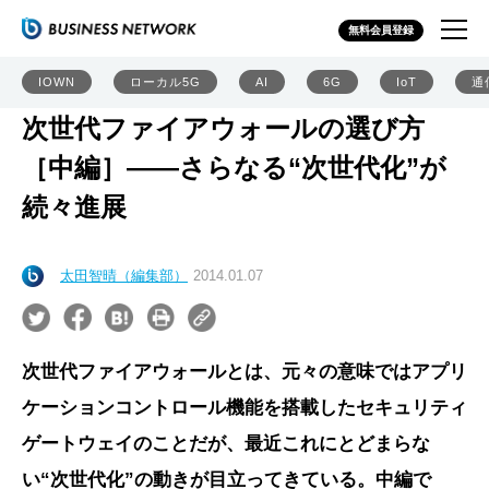
無料会員登録
IOWN
ローカル5G
AI
6G
IoT
通
次世代ファイアウォールの選び方
［中編］――さらなる“次世代化”が
続々進展
太田智晴（編集部）
2014.01.07
次世代ファイアウォールとは、元々の意味ではアプリ
ケーションコントロール機能を搭載したセキュリティ
ゲートウェイのことだが、最近これにとどまらな
い“次世代化”の動きが目立ってきている。中編で