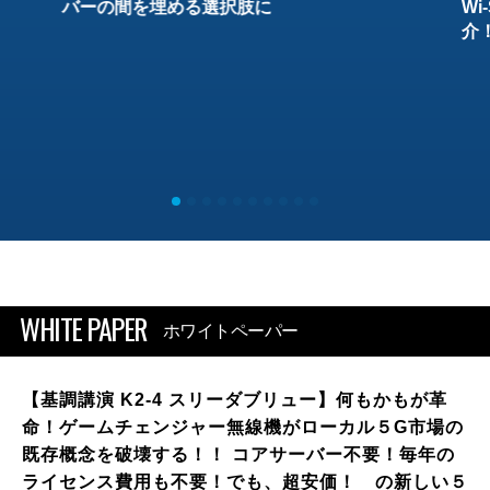
バーの間を埋める選択肢に
W
介
WHITE PAPER
ホワイトペーパー
【基調講演 K2-4 スリーダブリュー】何もかもが革
命！ゲームチェンジャー無線機がローカル５G市場の
既存概念を破壊する！！ コアサーバー不要！毎年の
ライセンス費用も不要！でも、超安価！ の新しい５