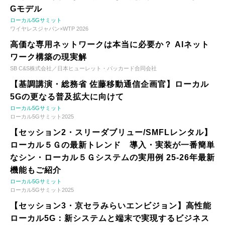
Gモデル
ローカル5Gサミット
ワイヤレスジャパン×WTP 2026
高価な専用ネットワークは本当に必要か？ AIネット
ワーク構築の現実解
SB C&S株式会社／日本ヒューレット・パッカード合同会社
【基調講演・総務省 佐藤移動通信企画官】ローカル
5Gの更なる普及拡大に向けて
ローカル5Gサミット
ローカル5Gサミット2025
【セッション2・スリーダブリュー/SMFLレンタル】
ローカル５Ｇの最新トレンド 導入・実装が一番簡単
なシン・ローカル５Ｇシステムの実用例 25-26年最新
機能もご紹介
ローカル5Gサミット
ローカル5Gサミット2025
【セッション3・京セラみらいエンビジョン】高性能
ローカル5G：新システムと端末で実現するビジネス