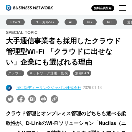
無料会員登録
IOWN
ローカル5G
AI
6G
IoT
通
SPECIAL TOPIC
大手通信事業者も採用したクラウド
管理型Wi-Fi 「クラウドに出せな
い」企業にも選ばれる理由
クラウド
ネットワーク運用・監視
無線LAN
提供◎ディーリンクジャパン株式会社
2026.01.13
クラウド管理とオンプレミス管理のどちらも選べる柔
軟性が、D-LinkのWi-Fiソリューション「Nuclias（ニ