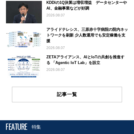
KDDIの1Q決算は増収増益 データセンターや
AI、金融事業などが好調
2026.08.07
アライドテレシス、三原赤十字病院の院内ネッ
トワークを刷新 少人数運用でも安定稼働を支
援
2026.08.07
ZETAアライアンス、AIとIoTの共創を推進す
る 「Agentic IoT Lab」を設立
2026.08.07
記事一覧
FEATURE
特集