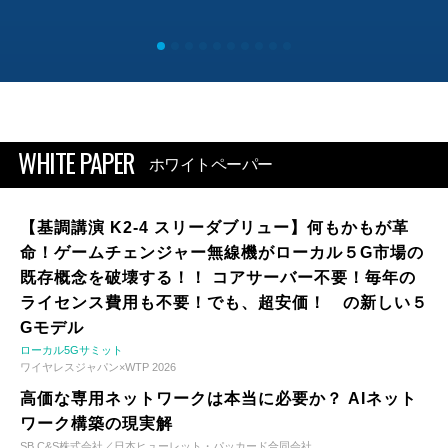
WHITE PAPER
ホワイトペーパー
【基調講演 K2-4 スリーダブリュー】何もかもが革
命！ゲームチェンジャー無線機がローカル５G市場の
既存概念を破壊する！！ コアサーバー不要！毎年の
ライセンス費用も不要！でも、超安価！ の新しい５
Gモデル
ローカル5Gサミット
ワイヤレスジャパン×WTP 2026
高価な専用ネットワークは本当に必要か？ AIネット
ワーク構築の現実解
SB C&S株式会社／日本ヒューレット・パッカード合同会社