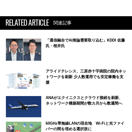
RELATED ARTICLE
関連記事
「通信融合でAI推論需要取り込む」KDDI 佐藤
氏・桜井氏
アライドテレシス、三原赤十字病院の院内ネッ
トワークを刷新 少人数運用でも安定稼働を支
援
ANAがエクイニクスとクラウド接続を刷新、
ネットワーク構築期間が数カ月から数週間へ
60GHz帯無線LANの現在地 Wi-Fiと光ファイ
バーの間を埋める選択肢に