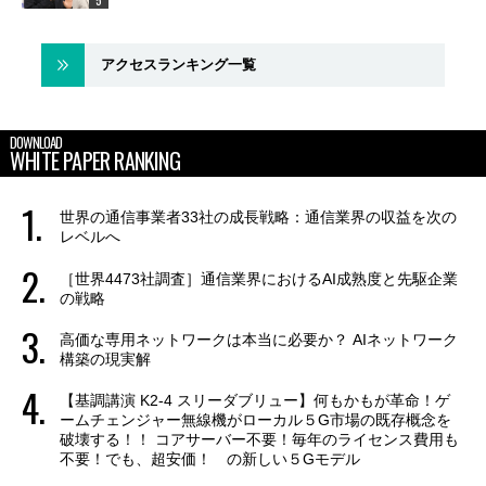
アクセスランキング一覧
DOWNLOAD
WHITE PAPER RANKING
世界の通信事業者33社の成長戦略：通信業界の収益を次の
レベルへ
［世界4473社調査］通信業界におけるAI成熟度と先駆企業
の戦略
高価な専用ネットワークは本当に必要か？ AIネットワーク
構築の現実解
【基調講演 K2-4 スリーダブリュー】何もかもが革命！ゲ
ームチェンジャー無線機がローカル５G市場の既存概念を
破壊する！！ コアサーバー不要！毎年のライセンス費用も
不要！でも、超安価！ の新しい５Gモデル