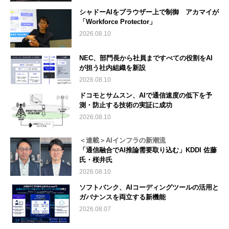
シャドーAIをブラウザー上で制御 アカマイが
「Workforce Protector」
2026.08.10
NEC、部門長から社員まですべての役割をAI
が担う社内組織を新設
2026.08.10
ドコモとサムスン、AIで通信速度の低下を予
測・防止する技術の実証に成功
2026.08.10
＜連載＞AIインフラの新潮流
「通信融合でAI推論需要取り込む」KDDI 佐藤
氏・桜井氏
2026.08.10
ソフトバンク、AIコーディングツールの活用と
ガバナンスを両立する新機能
2026.08.07