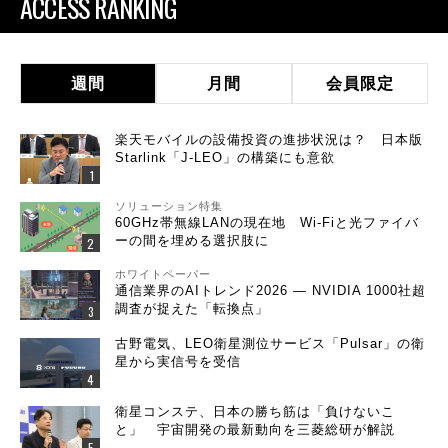
ACCESS RANKING
週間
月間
会員限定
楽天モバイルの設備投資の進捗状況は？ 日本版
Starlink「J-LEO」の構築にも意欲
ソリューション特集
60GHz帯無線LANの現在地 Wi-Fiと光ファイバ
ーの間を埋める選択肢に
ホワイトペーパー
通信業界のAIトレンド2026 ― NVIDIA 1000社超
調査が捉えた「転換点」
古野電気、LEO衛星測位サービス「Pulsar」の衛
星から実信号を受信
衛星コンステ、日本の勝ち筋は「負けないこ
と」 宇宙開発の最新動向を三菱総研が解説