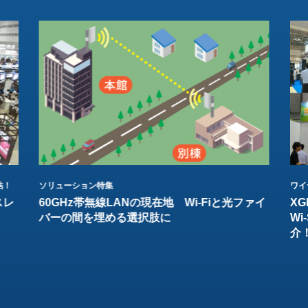
結！
ソリューション特集
ワイ
スレ
60GHz帯無線LANの現在地 Wi-Fiと光ファイ
XG
バーの間を埋める選択肢に
W
介