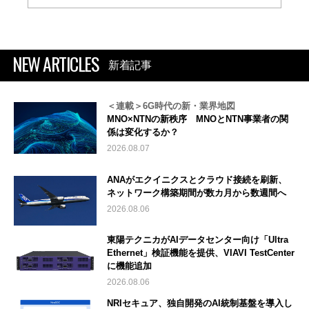
NEW ARTICLES
新着記事
＜連載＞6G時代の新・業界地図
MNO×NTNの新秩序 MNOとNTN事業者の関
係は変化するか？
2026.08.07
ANAがエクイニクスとクラウド接続を刷新、
ネットワーク構築期間が数カ月から数週間へ
2026.08.06
東陽テクニカがAIデータセンター向け「Ultra
Ethernet」検証機能を提供、VIAVI TestCenter
に機能追加
2026.08.06
NRIセキュア、独自開発のAI統制基盤を導入し