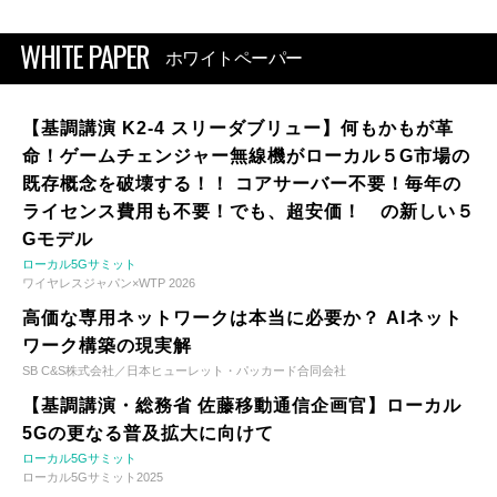
WHITE PAPER
ホワイトペーパー
【基調講演 K2-4 スリーダブリュー】何もかもが革
命！ゲームチェンジャー無線機がローカル５G市場の
既存概念を破壊する！！ コアサーバー不要！毎年の
ライセンス費用も不要！でも、超安価！ の新しい５
Gモデル
ローカル5Gサミット
ワイヤレスジャパン×WTP 2026
高価な専用ネットワークは本当に必要か？ AIネット
ワーク構築の現実解
SB C&S株式会社／日本ヒューレット・パッカード合同会社
【基調講演・総務省 佐藤移動通信企画官】ローカル
5Gの更なる普及拡大に向けて
ローカル5Gサミット
ローカル5Gサミット2025