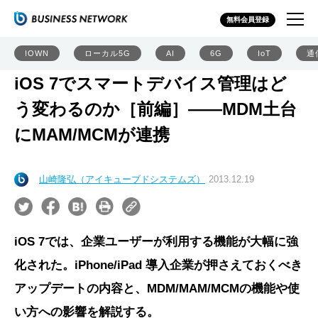
無料会員登録
IOWN
ローカル5G
AI
6G
IoT
通
iOS 7でスマートデバイス管理はど
う変わるのか［前編］――MDM土台
にMAM/MCMが連携
山崎隆弘（アイキューブドシステムズ）
2013.12.19
iOS 7では、企業ユーザーが利用する機能が大幅に強
化された。iPhone/iPad 導入企業が押さえておくべき
アップデートの内容と、MDM/MAM/MCMの機能や使
い方への影響を解説する。