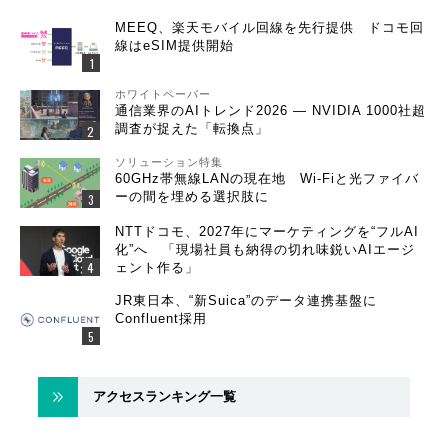
MEEQ、楽天モバイル回線を先行提供 ドコモ回
線はeSIM提供開始
ホワイトペーパー
通信業界のAIトレンド2026 ― NVIDIA 1000社超
調査が捉えた「転換点」
ソリューション特集
60GHz帯無線LANの現在地 Wi-Fiと光ファイバ
ーの間を埋める選択肢に
NTTドコモ、2027年にマーケティングを“フルAI
化”へ 「現場社員も納得の切れ味鋭いAIエージ
ェント作る」
JR東日本、“新Suica”のデータ連携基盤に
Confluent採用
アクセスランキング一覧