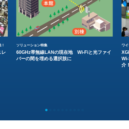
結！
ソリューション特集
ワイ
スレ
60GHz帯無線LANの現在地 Wi-Fiと光ファイ
XG
バーの間を埋める選択肢に
W
介