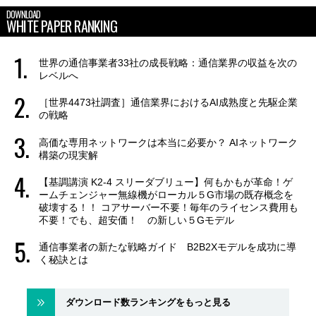
DOWNLOAD
WHITE PAPER RANKING
世界の通信事業者33社の成長戦略：通信業界の収益を次の
レベルへ
［世界4473社調査］通信業界におけるAI成熟度と先駆企業
の戦略
高価な専用ネットワークは本当に必要か？ AIネットワーク
構築の現実解
【基調講演 K2-4 スリーダブリュー】何もかもが革命！ゲ
ームチェンジャー無線機がローカル５G市場の既存概念を
破壊する！！ コアサーバー不要！毎年のライセンス費用も
不要！でも、超安価！ の新しい５Gモデル
通信事業者の新たな戦略ガイド B2B2Xモデルを成功に導
く秘訣とは
ダウンロード数ランキングをもっと見る