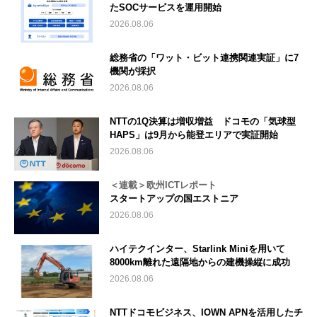
たSOCサービスを運用開始
2026.08.06
総務省の「ワット・ビット連携関連実証」に7
機関が採択
2026.08.06
NTTの1Q決算は増収増益 ドコモの「気球型
HAPS」は9月から能登エリアで実証開始
2026.08.06
＜連載＞欧州ICTレポート
スタートアップの国エストニア
2026.08.06
ハイテクインター、Starlink Miniを用いて
8000km離れた遠隔地からの建機操縦に成功
2026.08.06
NTTドコモビジネス、IOWN APNを活用したチ