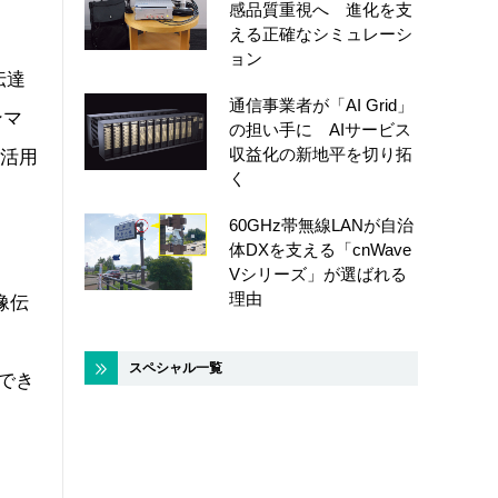
感品質重視へ 進化を支
える正確なシミュレーシ
ョン
伝達
通信事業者が「AI Grid」
ンマ
の担い手に AIサービス
収益化の新地平を切り拓
を活用
く
60GHz帯無線LANが自治
体DXを支える「cnWave
Vシリーズ」が選ばれる
理由
像伝
コ
スペシャル一覧
でき