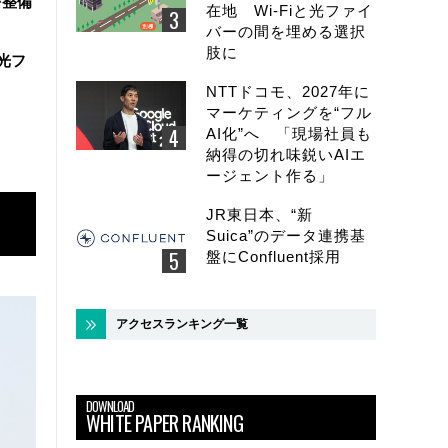
を整備
在地 Wi-Fiと光ファイ
バーの間を埋める選択
肢に
と光フ
NTTドコモ、2027年に
マーケティングを“フル
AI化”へ 「現場社員も
納得の切れ味鋭いAIエ
ージェント作る」
JR東日本、“新
Suica”のデータ連携基
盤にConfluent採用
アクセスランキング一覧
DOWNLOAD
WHITE PAPER RANKING