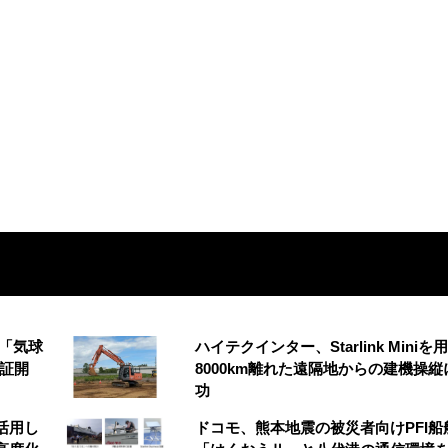
の「気球
ハイテクインター、Starlink Miniを
実証開
8000km離れた遠隔地からの建機操縦
功
を活用し
ドコモ、熊本地震の被災者向けPFI船