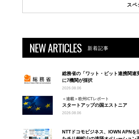
スペ
NEW ARTICLES
新着記事
総務省の「ワット・ビット連携関連
に7機関が採択
2026.08.06
＜連載＞欧州ICTレポート
スタートアップの国エストニア
2026.08.06
NTTドコモビジネス、IOWN APNを
たチリ銅鉱山の遠隔オペレーション