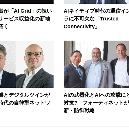
が「AI Grid」の担い
AIネイティブ時代の通信イ
Iサービス収益化の新地
ラに不可欠な「Trusted
拓く
Connectivity」
盤とデジタルツインが
AIの武器化とAIへの攻撃に
I時代の自律型ネットワ
対抗? フォーティネット
新・防御戦略