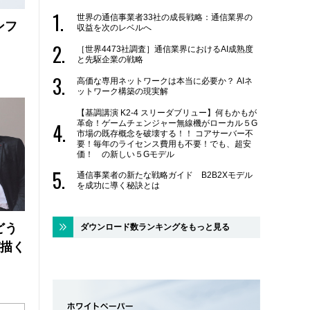
世界の通信事業者33社の成長戦略：通信業界の
ンフ
収益を次のレベルへ
［世界4473社調査］通信業界におけるAI成熟度
と先駆企業の戦略
高価な専用ネットワークは本当に必要か？ AIネ
ットワーク構築の現実解
【基調講演 K2-4 スリーダブリュー】何もかもが
革命！ゲームチェンジャー無線機がローカル５G
市場の既存概念を破壊する！！ コアサーバー不
要！毎年のライセンス費用も不要！でも、超安
価！ の新しい５Gモデル
通信事業者の新たな戦略ガイド B2B2Xモデル
を成功に導く秘訣とは
どう
ダウンロード数ランキングをもっと見る
が描く