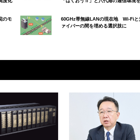
高度化
「はくおうⅡ」と八代港の通信環境
院のモ
60GHz帯無線LANの現在地 Wi-Fi
ァイバーの間を埋める選択肢に