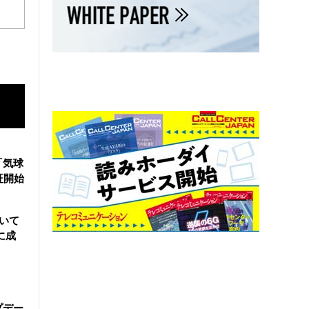
「気球
証開始
用いて
に成
ップデー