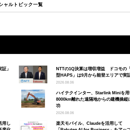
シャルトピック一覧
実証」
NTTの1Q決算は増収増益 ドコモの
型HAPS」は9月から能登エリアで実
2026.08.06
ハイテクインター、Starlink Miniを
8000km離れた遠隔地からの建機操縦
功
2026.08.06
活用し
楽天モバイル、Claudeを活用して
高度化
「Rakuten AI for Business」をア