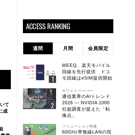
ACCESS RANKING
週間
月間
会員限定
MEEQ、楽天モバイル
回線を先行提供 ドコ
モ回線はeSIM提供開始
ホワイトペーパー
通信業界のAIトレンド
2026 ― NVIDIA 1000
用いて
社超調査が捉えた「転
に成
換点」
ソリューション特集
舶
60GHz帯無線LANの現