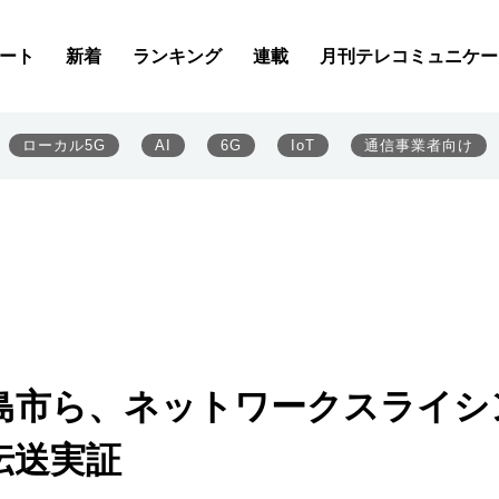
ート
新着
ランキング
連載
月刊テレコミュニケー
ローカル5G
AI
6G
IoT
通信事業者向け
輪島市ら、ネットワークスライシ
伝送実証