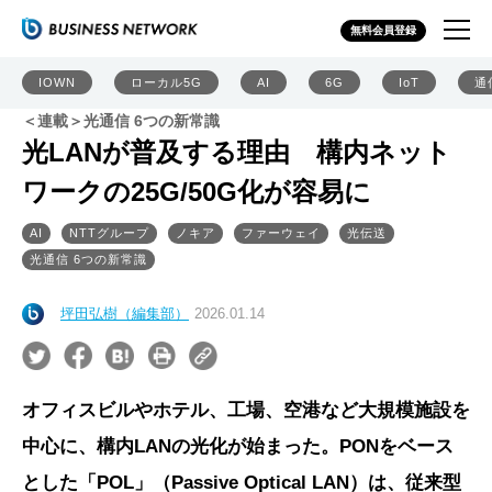
無料会員登録
IOWN
ローカル5G
AI
6G
IoT
通
＜連載＞光通信 6つの新常識
光LANが普及する理由 構内ネット
ワークの25G/50G化が容易に
AI
NTTグループ
ノキア
ファーウェイ
光伝送
光通信 6つの新常識
坪田弘樹（編集部）
2026.01.14
オフィスビルやホテル、工場、空港など大規模施設を
中心に、構内LANの光化が始まった。PONをベース
とした「POL」（Passive Optical LAN）は、従来型