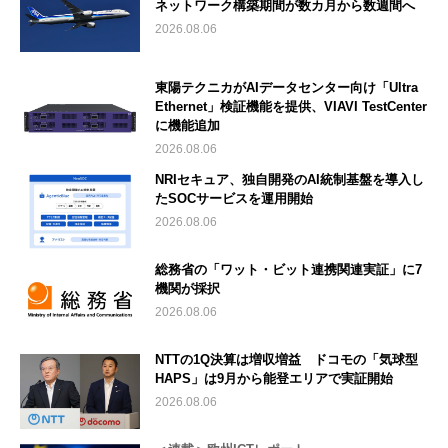
ネットワーク構築期間が数カ月から数週間へ
2026.08.06
東陽テクニカがAIデータセンター向け「Ultra
Ethernet」検証機能を提供、VIAVI TestCenter
に機能追加
2026.08.06
NRIセキュア、独自開発のAI統制基盤を導入し
たSOCサービスを運用開始
2026.08.06
総務省の「ワット・ビット連携関連実証」に7
機関が採択
2026.08.06
NTTの1Q決算は増収増益 ドコモの「気球型
HAPS」は9月から能登エリアで実証開始
2026.08.06