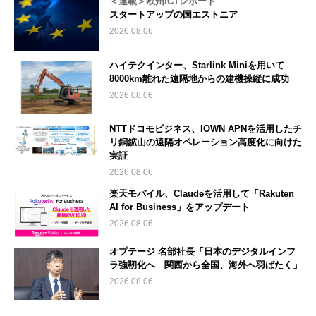
＜連載＞欧州ICTレポート
スタートアップの国エストニア
2026.08.06
ハイテクインター、Starlink Miniを用いて
8000km離れた遠隔地からの建機操縦に成功
2026.08.06
NTTドコモビジネス、IOWN APNを活用したチ
リ銅鉱山の遠隔オペレーション高度化に向けた
実証
2026.08.06
楽天モバイル、Claudeを活用して「Rakuten
AI for Business」をアップデート
2026.08.06
オプテージ 名部社長「日本のデジタルインフ
ラ強靭化へ 関西から全国、海外へ羽ばたく」
2026.08.06