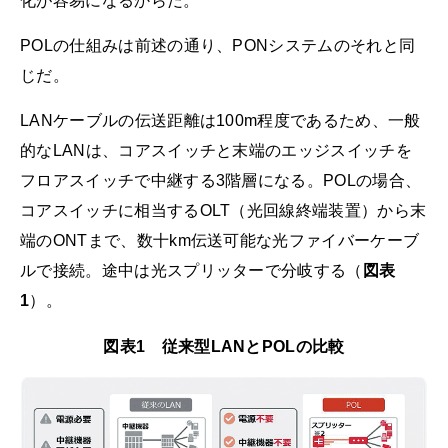
化が容易になるからだ。
POLの仕組みは前述の通り、PONシステムのそれと同
じだ。
LANケーブルの伝送距離は100m程度であるため、一般
的なLANは、コアスイッチと末端のエッジスイッチを
フロアスイッチで中継する3階層になる。POLの場合、
コアスイッチに相当するOLT（光回線終端装置）から末
端のONTまで、数十km伝送可能な光ファイバーケーブ
ルで接続。途中は光スプリッターで分岐する（
図表
1
）。
図表1 従来型LANとPOLの比較