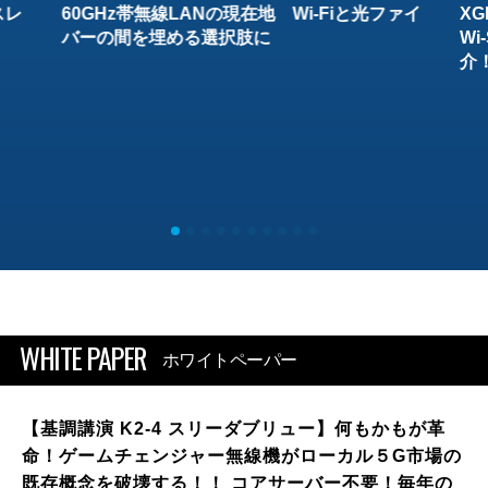
スレ
60GHz帯無線LANの現在地 Wi-Fiと光ファイ
XG
バーの間を埋める選択肢に
W
介
WHITE PAPER
ホワイトペーパー
【基調講演 K2-4 スリーダブリュー】何もかもが革
命！ゲームチェンジャー無線機がローカル５G市場の
既存概念を破壊する！！ コアサーバー不要！毎年の