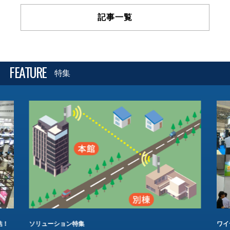
記事一覧
FEATURE
特集
結！
ソリューション特集
ワイ