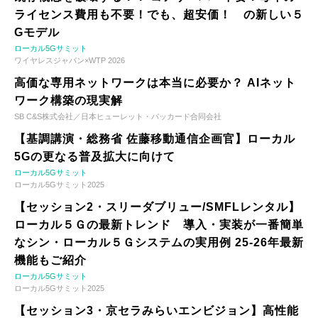
ライセンス費用も不要！でも、超安価！ の新しい５
Gモデル
ローカル5Gサミット
ワイヤレスジャパン×WTP 2026
高価な専用ネットワークは本当に必要か？ AIネット
ワーク構築の現実解
SB C&S株式会社／日本ヒューレット・パッカード合同会社
【基調講演・総務省 佐藤移動通信企画官】ローカル
5Gの更なる普及拡大に向けて
ローカル5Gサミット
ローカル5Gサミット2025
【セッション2・スリーダブリュー/SMFLレンタル】
ローカル５Ｇの最新トレンド 導入・実装が一番簡単
なシン・ローカル５Ｇシステムの実用例 25-26年最新
機能もご紹介
ローカル5Gサミット
ローカル5Gサミット2025
【セッション3・京セラみらいエンビジョン】高性能