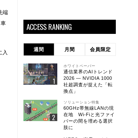
先端
転車
ACCESS RANKING
週間
月間
会員限定
に入
ホワイトペーパー
通信業界のAIトレンド
2026 ― NVIDIA 1000
社超調査が捉えた「転
換点」
ソリューション特集
60GHz帯無線LANの現
在地 Wi-Fiと光ファイ
バーの間を埋める選択
肢に