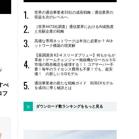
世界の通信事業者33社の成長戦略：通信業界の
収益を次のレベルへ
［世界4473社調査］通信業界におけるAI成熟度
と先駆企業の戦略
高価な専用ネットワークは本当に必要か？ AIネ
ットワーク構築の現実解
【基調講演 K2-4 スリーダブリュー】何もかもが
革命！ゲームチェンジャー無線機がローカル５G
市場の既存概念を破壊する！！ コアサーバー不
要！毎年のライセンス費用も不要！でも、超安
価！ の新しい５Gモデル
通信事業者の新たな戦略ガイド B2B2Xモデル
にすべ
を成功に導く秘訣とは
ロフ
ダウンロード数ランキングをもっと見る