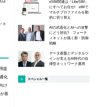
化は
eSIM関連は「LibeSIM」
にすべてお任せ! eIMで
マルチプロファイルを動
的に切り替え
ショ
AIの武器化とAIへの攻撃
にどう対抗? フォーテ
ィネットが描く新・防御
戦略
データ基盤とデジタルツ
インが支えるAI時代の自
律型ネットワーク運用
用提
通化
スペシャル一覧
人向け
のが基