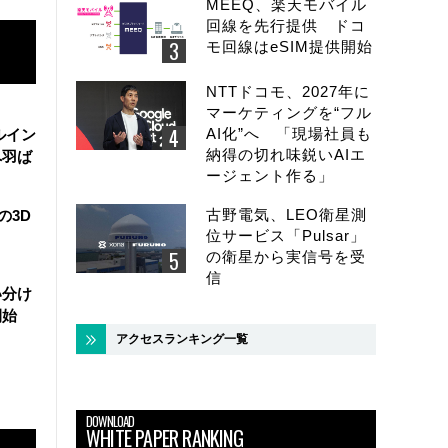
MEEQ、楽天モバイル
回線を先行提供 ドコ
モ回線はeSIM提供開始
NTTドコモ、2027年に
マーケティングを“フル
AI化”へ 「現場社員も
ルイン
納得の切れ味鋭いAIエ
へ羽ば
ージェント作る」
古野電気、LEO衛星測
の3D
位サービス「Pulsar」
の衛星から実信号を受
信
い分け
開始
アクセスランキング一覧
DOWNLOAD
WHITE PAPER RANKING