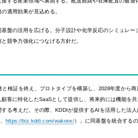
近接する産業領域へ展開する。配送経路や在庫配置の最適
盤の適用効果が見込める。
同基盤の活用を広げる。分子設計や化学反応のシミュレー
縮と競争力強化につなげる方針だ。
開発と検証を終え、プロトタイプを構築し、2028年度から商
顧客に特化したSaaSとして提供し、将来的には機能を共
開する考えだ。その際、KDDIが提供するAIを活用した法
ス、
https://biz.kddi.com/wakonx/
）」に同基盤を統合する