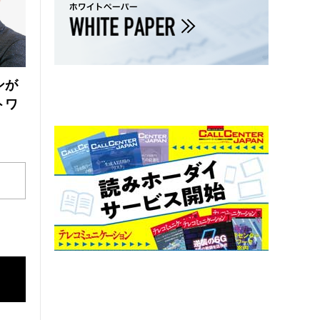
ンが
トワ