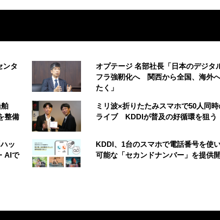
センタ
オプテージ 名部社長「日本のデジタ
フラ強靭化へ 関西から全国、海外
たく」
船舶
ミリ波×折りたたみスマホで50人同時
を整備
ライブ KDDIが普及の好循環を狙う
「ハッ
KDDI、1台のスマホで電話番号を使
AIで
可能な「セカンドナンバー」を提供