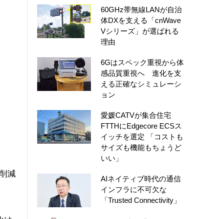
60GHz帯無線LANが自治
体DXを支える「cnWave
Vシリーズ」が選ばれる
理由
6Gはスペック重視から体
感品質重視へ 進化を支
える正確なシミュレーシ
ョン
愛媛CATVが集合住宅
FTTHにEdgecore ECSス
イッチを選定 「コストも
サイズも機能もちょうど
いい」
削減
AIネイティブ時代の通信
インフラに不可欠な
「Trusted Connectivity」