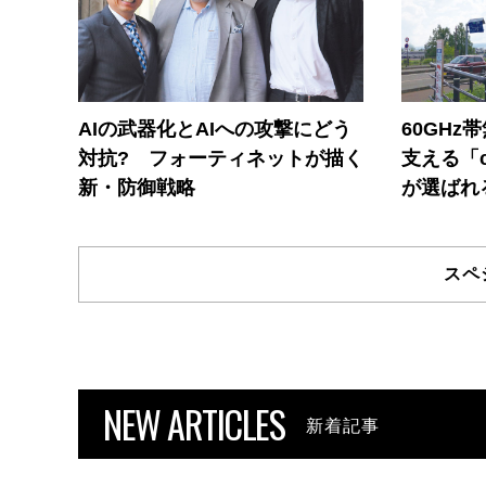
AIの武器化とAIへの攻撃にどう
60GHz
対抗? フォーティネットが描く
支える「c
新・防御戦略
が選ばれ
スペ
NEW ARTICLES
新着記事