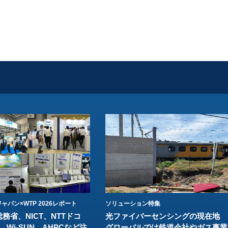
ャパン×WTP 2026レポート
ソリューション特集
総務省、NICT、NTTドコ
光ファイバーセンシングの現在地
、Wi-SUN、AHPCなど注
グローバルでは鉄道会社やガス事業