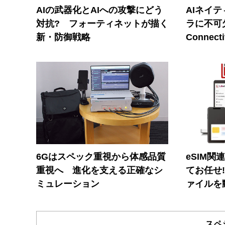
AIの武器化とAIへの攻撃にどう
AIネイ
対抗? フォーティネットが描く
ラに不可欠
新・防御戦略
Connecti
6Gはスペック重視から体感品質
eSIM関
重視へ 進化を支える正確なシ
てお任せ
ミュレーション
ァイルを
スペ