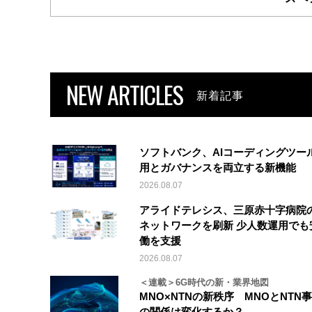
NEW ARTICLES
新着記事
ソフトバンク、AIコーディングツー
用とガバナンスを両立する新機能
2026.08.07
アライドテレシス、三原赤十字病院
ネットワークを刷新 少人数運用でも
働を支援
2026.08.07
＜連載＞6G時代の新・業界地図
MNO×NTNの新秩序 MNOとNTN
の関係は変化するか？