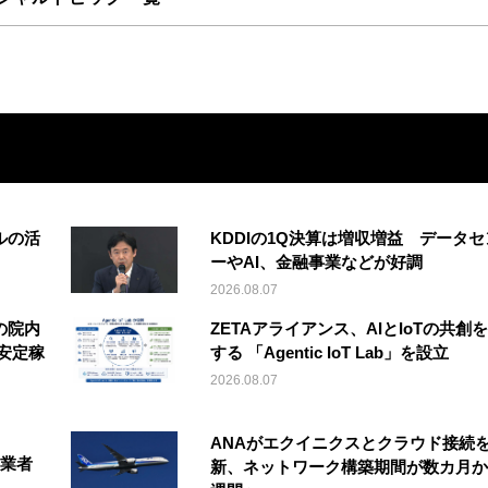
ルの活
KDDIの1Q決算は増収増益 データセ
ーやAI、金融事業などが好調
2026.08.07
の院内
ZETAアライアンス、AIとIoTの共創
安定稼
する 「Agentic IoT Lab」を設立
2026.08.07
ANAがエクイニクスとクラウド接続
事業者
新、ネットワーク構築期間が数カ月か