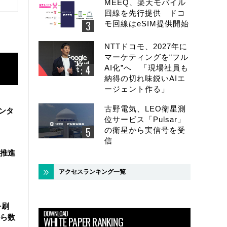
MEEQ、楽天モバイル
回線を先行提供 ドコ
モ回線はeSIM提供開始
NTTドコモ、2027年に
マーケティングを“フル
AI化”へ 「現場社員も
納得の切れ味鋭いAIエ
ージェント作る」
古野電気、LEO衛星測
ンタ
位サービス「Pulsar」
の衛星から実信号を受
信
を推進
アクセスランキング一覧
を刷
DOWNLOAD
ら数
WHITE PAPER RANKING