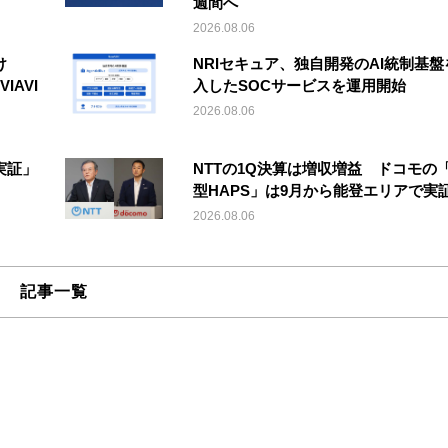
週間へ
2026.08.06
け
NRIセキュア、独自開発のAI統制基盤
IAVI
入したSOCサービスを運用開始
2026.08.06
実証」
NTTの1Q決算は増収増益 ドコモの
型HAPS」は9月から能登エリアで実
2026.08.06
記事一覧