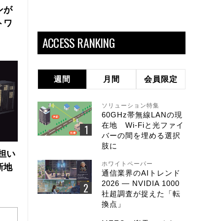
ンが
トワ
ACCESS RANKING
週間
月間
会員限定
ソリューション特集
60GHz帯無線LANの現
在地 Wi-Fiと光ファイ
バーの間を埋める選択
肢に
の担い
ホワイトペーパー
新地
通信業界のAIトレンド
2026 ― NVIDIA 1000
社超調査が捉えた「転
換点」