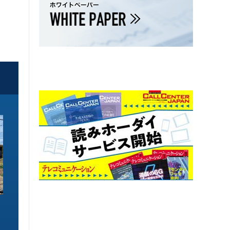
ソリューション特集
ソリューション特集
イーサネットで作るGPUネットワー
6GHz帯Wi-Fiは
ク 間近に迫る1.6TbE時代とローカ
末」で Wi-Fi 7