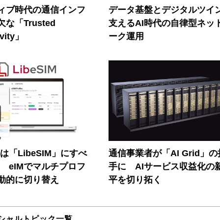
ティブ時代の通信インフ
データ基盤とデジタルツイ
な「Trusted
支えるAI時代の自律型ネッ
vity」
ーク運用
連は「LibeSIM」にすべ
通信事業者が「AI Grid」
! eIMでマルチプロフ
手に AIサービス収益化の
動的に切り替え
平を切り拓く
シャルトピック一覧