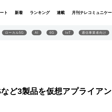
ート
新着
ランキング
連載
月刊テレコミュニケー
ローカル5G
AI
6G
IoT
通信事業者向け
 EPSなど3製品を仮想アプライア