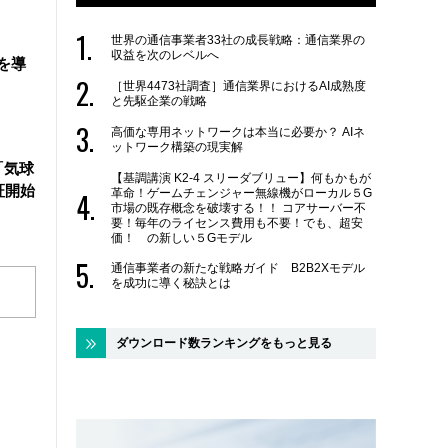
世界の通信事業者33社の成長戦略：通信業界の
収益を次のレベルへ
を導
［世界4473社調査］通信業界におけるAI成熟度
と先駆企業の戦略
高価な専用ネットワークは本当に必要か？ AIネ
ットワーク構築の現実解
「気球
【基調講演 K2-4 スリーダブリュー】何もかもが
証開始
革命！ゲームチェンジャー無線機がローカル５G
市場の既存概念を破壊する！！ コアサーバー不
要！毎年のライセンス費用も不要！でも、超安
価！ の新しい５Gモデル
通信事業者の新たな戦略ガイド B2B2Xモデル
を成功に導く秘訣とは
ダウンロード数ランキングをもっと見る