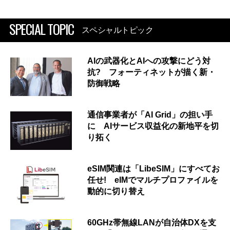
SPECIAL TOPIC
スペシャルトピック
AIの武器化とAIへの攻撃にどう対
抗? フォーティネットが描く新・
防御戦略
通信事業者が「AI Grid」の担い手
に AIサービス収益化の新地平を切
り拓く
eSIM関連は「LibeSIM」にすべてお
任せ! eIMでマルチプロファイルを
動的に切り替え
60GHz帯無線LANが自治体DXを支