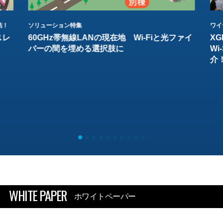
結！
ソリューション特集
ワイ
スレ
60GHz帯無線LANの現在地 Wi-Fiと光ファイ
XG
バーの間を埋める選択肢に
W
介
WHITE PAPER
ホワイトペーパー