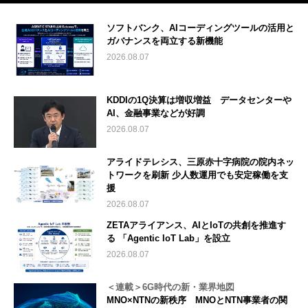
ソフトバンク、AIコーディングツールの活用と
ガバナンスを両立する新機能
2026.08.07
KDDIの1Q決算は増収増益 データセンターや
AI、金融事業などが好調
2026.08.07
アライドテレシス、三原赤十字病院の院内ネッ
トワークを刷新 少人数運用でも安定稼働を支
援
2026.08.07
ZETAアライアンス、AIとIoTの共創を推進す
る 「Agentic IoT Lab」を設立
2026.08.07
＜連載＞6G時代の新・業界地図
MNO×NTNの新秩序 MNOとNTN事業者の関