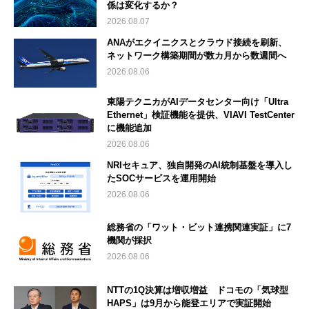
係は変化するか？
2026.08.07
ANAがエクイニクスとクラウド接続を刷新、
ネットワーク構築期間が数カ月から数週間へ
2026.08.06
東陽テクニカがAIデータセンター向け「Ultra
Ethernet」検証機能を提供、VIAVI TestCenter
に機能追加
2026.08.06
NRIセキュア、独自開発のAI統制基盤を導入し
たSOCサービスを運用開始
2026.08.06
総務省の「ワット・ビット連携関連実証」に7
機関が採択
2026.08.06
NTTの1Q決算は増収増益 ドコモの「気球型
HAPS」は9月から能登エリアで実証開始