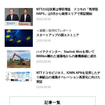
NTTの1Q決算は増収増益 ドコモの「気球型
HAPS」は9月から能登エリアで実証開始
2026.08.06
＜連載＞欧州ICTレポート
スタートアップの国エストニア
2026.08.06
ハイテクインター、Starlink Miniを用いて
8000km離れた遠隔地からの建機操縦に成功
2026.08.06
NTTドコモビジネス、IOWN APNを活用したチ
リ銅鉱山の遠隔オペレーション高度化に向けた
実証
2026.08.06
記事一覧