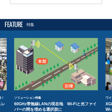
FEATURE
特集
結！
ソリューション特集
ワイ
スレ
60GHz帯無線LANの現在地 Wi-Fiと光ファイ
XG
バーの間を埋める選択肢に
W