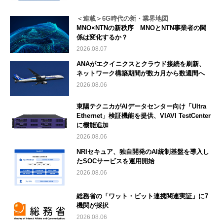
＜連載＞6G時代の新・業界地図
MNO×NTNの新秩序 MNOとNTN事業者の関
係は変化するか？
2026.08.07
ANAがエクイニクスとクラウド接続を刷新、
ネットワーク構築期間が数カ月から数週間へ
2026.08.06
東陽テクニカがAIデータセンター向け「Ultra
Ethernet」検証機能を提供、VIAVI TestCenter
に機能追加
2026.08.06
NRIセキュア、独自開発のAI統制基盤を導入し
たSOCサービスを運用開始
2026.08.06
総務省の「ワット・ビット連携関連実証」に7
機関が採択
2026.08.06