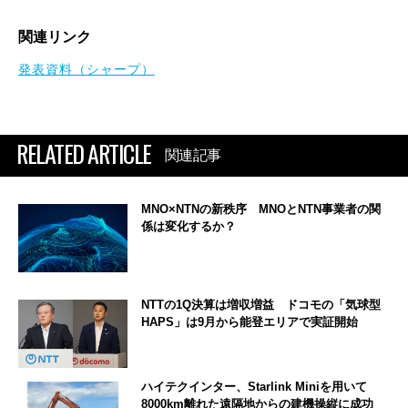
関連リンク
発表資料（シャープ）
RELATED ARTICLE
関連記事
MNO×NTNの新秩序 MNOとNTN事業者の関
係は変化するか？
NTTの1Q決算は増収増益 ドコモの「気球型
HAPS」は9月から能登エリアで実証開始
ハイテクインター、Starlink Miniを用いて
8000km離れた遠隔地からの建機操縦に成功