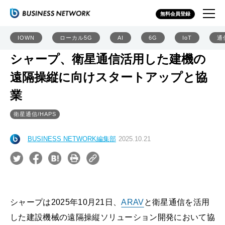
無料会員登録
IOWN
ローカル5G
AI
6G
IoT
通
シャープ、衛星通信活用した建機の
遠隔操縦に向けスタートアップと協
業
衛星通信/HAPS
BUSINESS NETWORK編集部
2025.10.21
シャープは2025年10月21日、
ARAV
と衛星通信を活用
した建設機械の遠隔操縦ソリューション開発において協