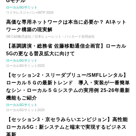
Gモデル
ローカル5Gサミット
ワイヤレスジャパン×WTP 2026
高価な専用ネットワークは本当に必要か？ AIネット
ワーク構築の現実解
SB C&S株式会社／日本ヒューレット・パッカード合同会社
【基調講演・総務省 佐藤移動通信企画官】ローカル
5Gの更なる普及拡大に向けて
ローカル5Gサミット
ローカル5Gサミット2025
【セッション2・スリーダブリュー/SMFLレンタル】
ローカル５Ｇの最新トレンド 導入・実装が一番簡単
なシン・ローカル５Ｇシステムの実用例 25-26年最新
機能もご紹介
ローカル5Gサミット
ローカル5Gサミット2025
【セッション3・京セラみらいエンビジョン】高性能
ローカル5G：新システムと端末で実現するビジネス
革新