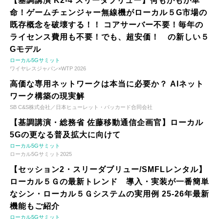
【基調講演 K2-4 スリーダブリュー】何もかもが革
命！ゲームチェンジャー無線機がローカル５G市場の
既存概念を破壊する！！ コアサーバー不要！毎年の
ライセンス費用も不要！でも、超安価！ の新しい５
Gモデル
ローカル5Gサミット
ワイヤレスジャパン×WTP 2026
高価な専用ネットワークは本当に必要か？ AIネット
ワーク構築の現実解
SB C&S株式会社／日本ヒューレット・パッカード合同会社
【基調講演・総務省 佐藤移動通信企画官】ローカル
5Gの更なる普及拡大に向けて
ローカル5Gサミット
ローカル5Gサミット2025
【セッション2・スリーダブリュー/SMFLレンタル】
ローカル５Ｇの最新トレンド 導入・実装が一番簡単
なシン・ローカル５Ｇシステムの実用例 25-26年最新
機能もご紹介
ローカル5Gサミット