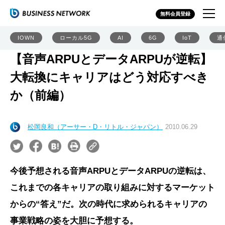
無料会員登録
IOWN
ローカル5G
AI
6G
IoT
通
【音声ARPUとデータARPUが逆転】
大転換にキャリアはどう対応すべき
か（前編）
松岡良和（アーサー・D・リトル・ジャパン）
2010.06.29
今後予想される音声ARPUとデータARPUの逆転は、
これまでの各キャリアの取り組みに対するマーケット
からの“答え”だ。次の時代に求められるキャリアの
事業戦略の姿を大胆に予想する。