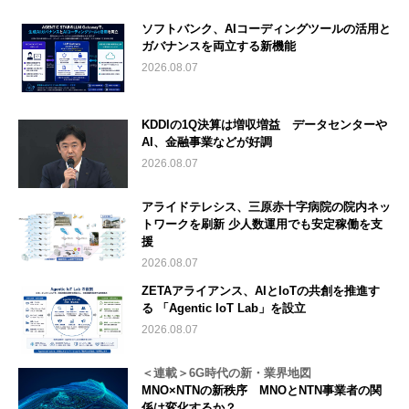
ソフトバンク、AIコーディングツールの活用と
ガバナンスを両立する新機能
2026.08.07
KDDIの1Q決算は増収増益 データセンターや
AI、金融事業などが好調
2026.08.07
アライドテレシス、三原赤十字病院の院内ネッ
トワークを刷新 少人数運用でも安定稼働を支
援
2026.08.07
ZETAアライアンス、AIとIoTの共創を推進す
る 「Agentic IoT Lab」を設立
2026.08.07
＜連載＞6G時代の新・業界地図
MNO×NTNの新秩序 MNOとNTN事業者の関
係は変化するか？