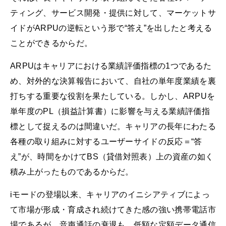
ティング、サービス開発・提供に対して、マーケットサ
イドがARPUの逆転という形で“答え”を出したと考える
ことができるからだ。
ARPUはキャリアにおける業績評価指標の1つであるた
め、対外的な決算報告において、自社の単年度業績を裏
打ちする重要な役割を果たしている。しかし、ARPUを
単年度のPL（損益計算書）に影響を与える業績評価指
標として捉えるのは間違いだ。キャリアの長年にわたる
各種の取り組みに対するユーザーサイドの反応＝“答
え”が、時間をかけてBS（貸借対照表）上の資産の如く
積み上がったものであるからだ。
iモードの登場以来、キャリアのイニシアティブによっ
て市場が形成・育成され続けてきた感の強い携帯電話市
場であるが、音声通話の衰退も、低額な定額データ通信