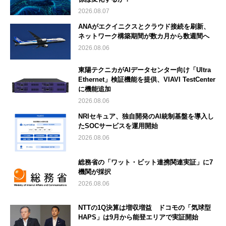
2026.08.07
ANAがエクイニクスとクラウド接続を刷新、
ネットワーク構築期間が数カ月から数週間へ
2026.08.06
東陽テクニカがAIデータセンター向け「Ultra
Ethernet」検証機能を提供、VIAVI TestCenter
に機能追加
2026.08.06
NRIセキュア、独自開発のAI統制基盤を導入し
たSOCサービスを運用開始
2026.08.06
総務省の「ワット・ビット連携関連実証」に7
機関が採択
2026.08.06
NTTの1Q決算は増収増益 ドコモの「気球型
HAPS」は9月から能登エリアで実証開始