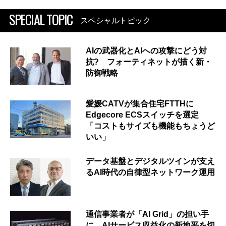
SPECIAL TOPIC
スペシャルトピック
AIの武器化とAIへの攻撃にどう対
抗? フォーティネットが描く新・
防御戦略
愛媛CATVが集合住宅FTTHに
Edgecore ECSスイッチを選定
「コストもサイズも機能もちょうど
いい」
データ基盤とデジタルツインが支え
るAI時代の自律型ネットワーク運用
通信事業者が「AI Grid」の担い手
に AIサービス収益化の新地平を切