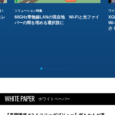
結！
ソリューション特集
ワイ
スレ
60GHz帯無線LANの現在地 Wi-Fiと光ファイ
XG
バーの間を埋める選択肢に
W
介
WHITE PAPER
ホワイトペーパー