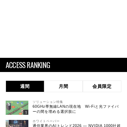
ACCESS RANKING
週間
月間
会員限定
ソリューション特集
60GHz帯無線LANの現在地 Wi-Fiと光ファイバ
ーの間を埋める選択肢に
ホワイトペーパー
通信業界のAIトレンド2026 ― NVIDIA 1000社超