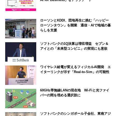
ローソンとKDDI、団地再生に挑む「ハッピー
ローソンタウン」を開業 通信・AIで地域の暮
らしを支援
ソフトバンクの1Q決算は増収増益 セブン＆
アイとの「未来型コンビニ」の実現にも意欲
ワイヤレス給電が変えるフィジカルAI開発 エ
イターリンクが示す「Real-to-Sim」の可能性
60GHz帯無線LANの現在地 Wi-Fiと光ファイ
バーの間を埋める選択肢に
ソフトバンクのシンガポール子会社、東南アジ