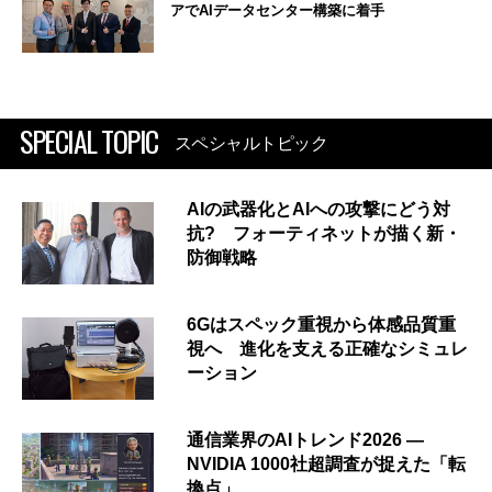
アでAIデータセンター構築に着手
SPECIAL TOPIC
スペシャルトピック
AIの武器化とAIへの攻撃にどう対
抗? フォーティネットが描く新・
防御戦略
6Gはスペック重視から体感品質重
視へ 進化を支える正確なシミュレ
ーション
通信業界のAIトレンド2026 ―
NVIDIA 1000社超調査が捉えた「転
換点」