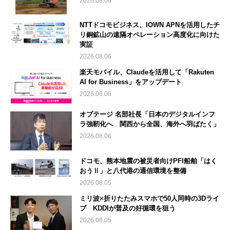
2026.08.06
NTTドコモビジネス、IOWN APNを活用したチ
リ銅鉱山の遠隔オペレーション高度化に向けた
実証
2026.08.06
楽天モバイル、Claudeを活用して「Rakuten
AI for Business」をアップデート
2026.08.06
オプテージ 名部社長「日本のデジタルインフ
ラ強靭化へ 関西から全国、海外へ羽ばたく」
2026.08.06
ドコモ、熊本地震の被災者向けPFI船舶「はく
おうⅡ」と八代港の通信環境を整備
2026.08.05
ミリ波×折りたたみスマホで50人同時の3Dライ
ブ KDDIが普及の好循環を狙う
2026.08.05