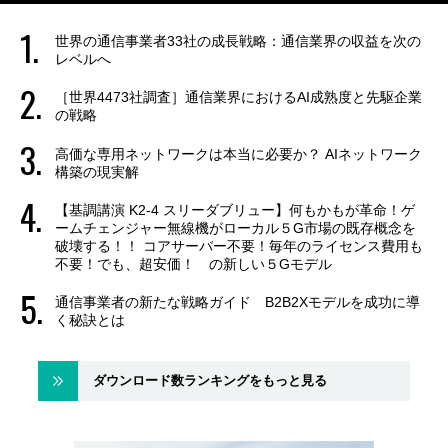
世界の通信事業者33社の成長戦略：通信業界の収益を次の
レベルへ
［世界4473社調査］通信業界におけるAI成熟度と先駆企業
の戦略
高価な専用ネットワークは本当に必要か？ AIネットワーク
構築の現実解
【基調講演 K2-4 スリーダブリュー】何もかもが革命！ゲ
ームチェンジャー無線機がローカル５G市場の既存概念を
破壊する！！ コアサーバー不要！毎年のライセンス費用も
不要！でも、超安価！ の新しい５Gモデル
通信事業者の新たな戦略ガイド B2B2Xモデルを成功に導
く秘訣とは
ダウンロード数ランキングをもっと見る