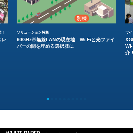
結！
ソリューション特集
ワイ
スレ
60GHz帯無線LANの現在地 Wi-Fiと光ファイ
XG
バーの間を埋める選択肢に
W
介