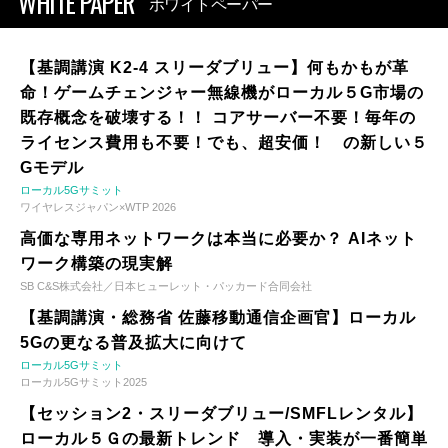
WHITE PAPER
ホワイトペーパー
【基調講演 K2-4 スリーダブリュー】何もかもが革
命！ゲームチェンジャー無線機がローカル５G市場の
既存概念を破壊する！！ コアサーバー不要！毎年の
ライセンス費用も不要！でも、超安価！ の新しい５
Gモデル
ローカル5Gサミット
ワイヤレスジャパン×WTP 2026
高価な専用ネットワークは本当に必要か？ AIネット
ワーク構築の現実解
SB C&S株式会社／日本ヒューレット・パッカード合同会社
【基調講演・総務省 佐藤移動通信企画官】ローカル
5Gの更なる普及拡大に向けて
ローカル5Gサミット
ローカル5Gサミット2025
【セッション2・スリーダブリュー/SMFLレンタル】
ローカル５Ｇの最新トレンド 導入・実装が一番簡単