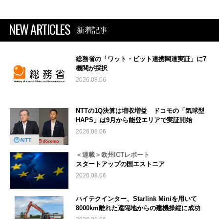
NEW ARTICLES
新着記事
総務省の「ワット・ビット連携関連実証」に7
機関が採択
2026.08.06
NTTの1Q決算は増収増益 ドコモの「気球型
HAPS」は9月から能登エリアで実証開始
2026.08.06
＜連載＞欧州ICTレポート
スタートアップの国エストニア
2026.08.06
ハイテクインター、Starlink Miniを用いて
8000km離れた遠隔地からの建機操縦に成功