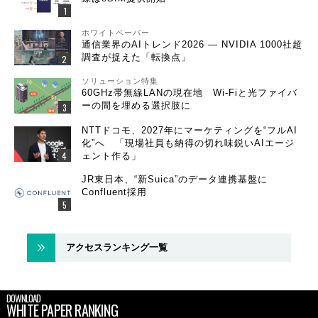
ホワイトペーパー
通信業界のAIトレンド2026 ― NVIDIA 1000社超
調査が捉えた「転換点」
ソリューション特集
60GHz帯無線LANの現在地 Wi-Fiと光ファイバ
ーの間を埋める選択肢に
NTTドコモ、2027年にマーケティングを“フルAI
化”へ 「現場社員も納得の切れ味鋭いAIエージ
ェント作る」
JR東日本、“新Suica”のデータ連携基盤に
Confluent採用
アクセスランキング一覧
DOWNLOAD
WHITE PAPER RANKING