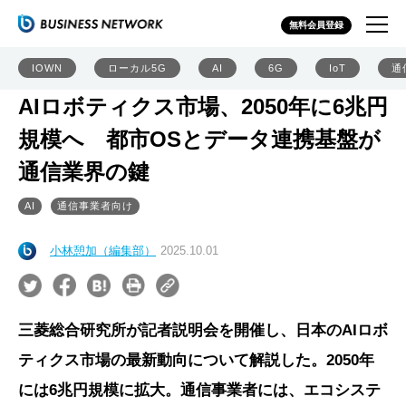
無料会員登録
IOWN
ローカル5G
AI
6G
IoT
通
AIロボティクス市場、2050年に6兆円
規模へ 都市OSとデータ連携基盤が
通信業界の鍵
AI
通信事業者向け
小林憩加（編集部）
2025.10.01
三菱総合研究所が記者説明会を開催し、日本のAIロボ
ティクス市場の最新動向について解説した。2050年
には6兆円規模に拡大。通信事業者には、エコシステ