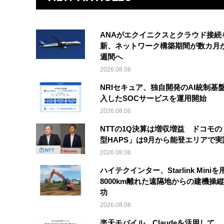
ANAがエクイニクスとクラウド接続
新、ネットワーク構築期間が数カ月
週間へ
2026.08.06
NRIセキュア、独自開発のAI統制基
入したSOCサービスを運用開始
2026.08.06
NTTの1Q決算は増収増益 ドコモの
型HAPS」は9月から能登エリアで
2026.08.06
ハイテクインター、Starlink Mini
8000km離れた遠隔地からの建機操
功
2026.08.06
楽天モバイル、Claudeを活用して