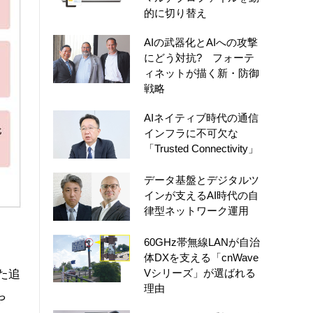
的に切り替え
AIの武器化とAIへの攻撃
にどう対抗? フォーテ
ィネットが描く新・防御
戦略
AIネイティブ時代の通信
インフラに不可欠な
「Trusted Connectivity」
データ基盤とデジタルツ
インが支えるAI時代の自
律型ネットワーク運用
60GHz帯無線LANが自治
体DXを支える「cnWave
Vシリーズ」が選ばれる
いた追
理由
や