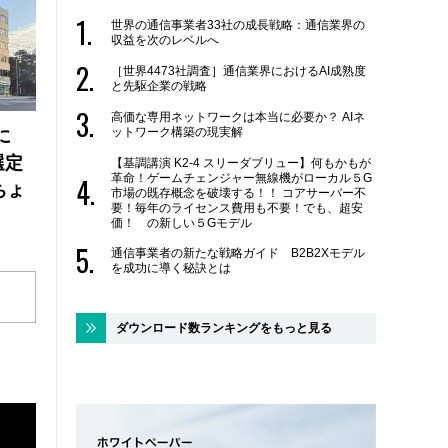
世界の通信事業者33社の成長戦略：通信業界の
収益を次のレベルへ
［世界4473社調査］通信業界におけるAI成熟度
と先駆企業の戦略
高価な専用ネットワークは本当に必要か？ AIネ
ットワーク構築の現実解
に
選定
【基調講演 K2-4 スリーダブリュー】何もかもが
革命！ゲームチェンジャー無線機がローカル５G
ちょ
市場の既存概念を破壊する！！ コアサーバー不
要！毎年のライセンス費用も不要！でも、超安
価！ の新しい５Gモデル
通信事業者の新たな戦略ガイド B2B2Xモデル
を成功に導く秘訣とは
ダウンロード数ランキングをもっと見る