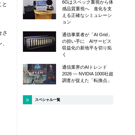
6Gはスペック重視から体
こと
感品質重視へ 進化を支
える正確なシミュレーシ
ョン
合さ
通信事業者が「AI Grid」
の担い手に AIサービス
ン、
収益化の新地平を切り拓
く
通信業界のAIトレンド
2026 ― NVIDIA 1000社超
調査が捉えた「転換点」
スペシャル一覧