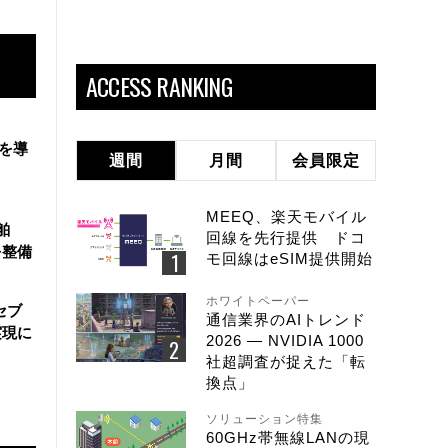
ACCESS RANKING
盤を導
週間
月間
会員限定
MEEQ、楽天モバイル
舶
回線を先行提供 ドコ
を整備
モ回線はeSIM提供開始
ホワイトペーパー
セブ
通信業界のAIトレンド
実現に
2026 ― NVIDIA 1000
社超調査が捉えた「転
換点」
ソリューション特集
60GHz帯無線LANの現