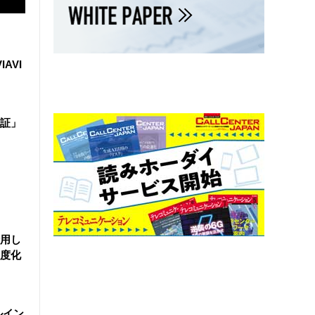
IAVI
証」
活用し
度化
ルイン