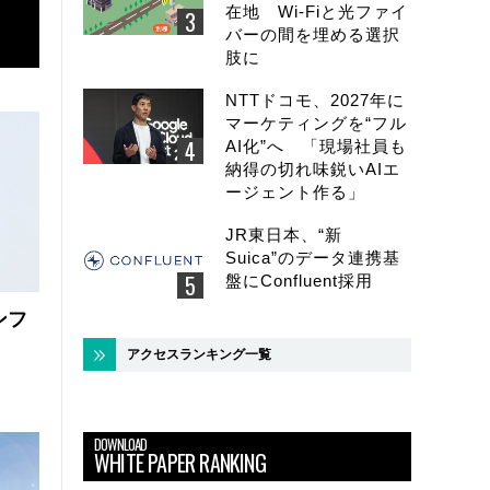
在地 Wi-Fiと光ファイ
バーの間を埋める選択
肢に
NTTドコモ、2027年に
マーケティングを“フル
AI化”へ 「現場社員も
納得の切れ味鋭いAIエ
ージェント作る」
JR東日本、“新
Suica”のデータ連携基
盤にConfluent採用
ンフ
アクセスランキング一覧
DOWNLOAD
WHITE PAPER RANKING