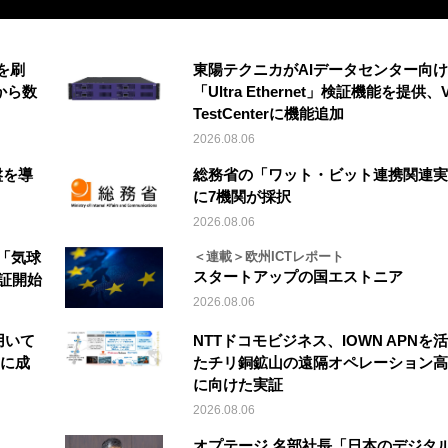
を刷
東陽テクニカがAIデータセンター向け
から数
「Ultra Ethernet」検証機能を提供、V
TestCenterに機能追加
2026.08.06
盤を導
総務省の「ワット・ビット連携関連実
に7機関が採択
2026.08.06
「気球
＜連載＞欧州ICTレポート
スタートアップの国エストニア
実証開始
2026.08.06
を用いて
NTTドコモビジネス、IOWN APNを
縦に成
たチリ銅鉱山の遠隔オペレーション高
に向けた実証
2026.08.06
オプテージ 名部社長「日本のデジタ