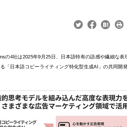
ionsの4社は2025年9月25日、日本語特有の語感や繊細な表
する「日本語コピーライティング特化型生成AI」の共同開