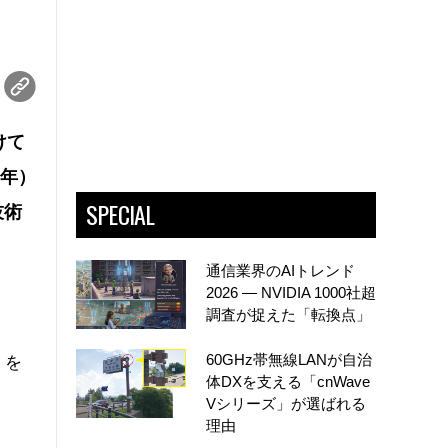
けて
5年）
SPECIAL
技術
通信業界のAIトレンド
2026 ― NVIDIA 1000社超
調査が捉えた「転換点」
60GHz帯無線LANが自治
」を
体DXを支える「cnWave
Vシリーズ」が選ばれる
理由