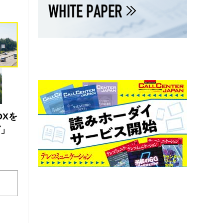
DXを
ズ」