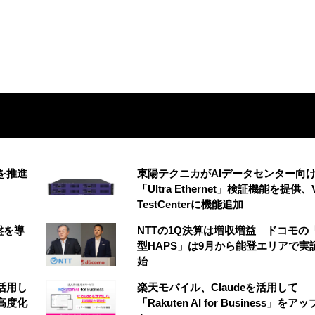
創を推進
東陽テクニカがAIデータセンター向
「Ultra Ethernet」検証機能を提供、V
TestCenterに機能追加
盤を導
NTTの1Q決算は増収増益 ドコモの
型HAPS」は9月から能登エリアで実
始
を活用し
楽天モバイル、Claudeを活用して
高度化
「Rakuten AI for Business」をア