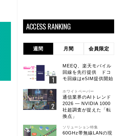
ACCESS RANKING
週間
月間
会員限定
MEEQ、楽天モバイル
回線を先行提供 ドコ
モ回線はeSIM提供開始
ホワイトペーパー
通信業界のAIトレンド
2026 ― NVIDIA 1000
社超調査が捉えた「転
換点」
ソリューション特集
60GHz帯無線LANの現