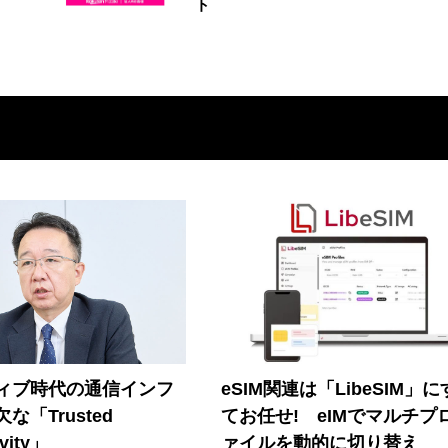
ト
ティブ時代の通信インフ
eSIM関連は「LibeSIM」
な「Trusted
てお任せ! eIMでマルチプ
vity」
ァイルを動的に切り替え