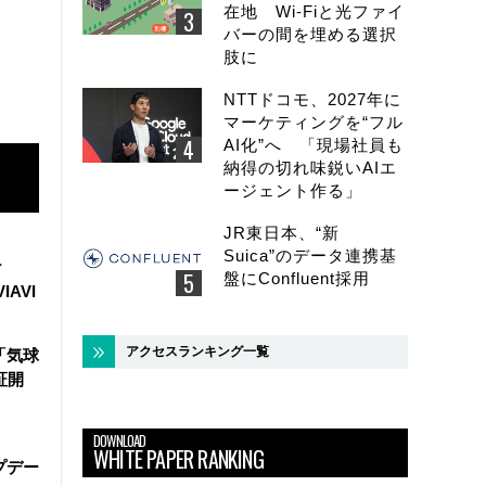
在地 Wi-Fiと光ファイ
バーの間を埋める選択
肢に
NTTドコモ、2027年に
マーケティングを“フル
AI化”へ 「現場社員も
納得の切れ味鋭いAIエ
ージェント作る」
JR東日本、“新
Suica”のデータ連携基
け
盤にConfluent採用
IAVI
アクセスランキング一覧
「気球
証開
DOWNLOAD
WHITE PAPER RANKING
ップデー