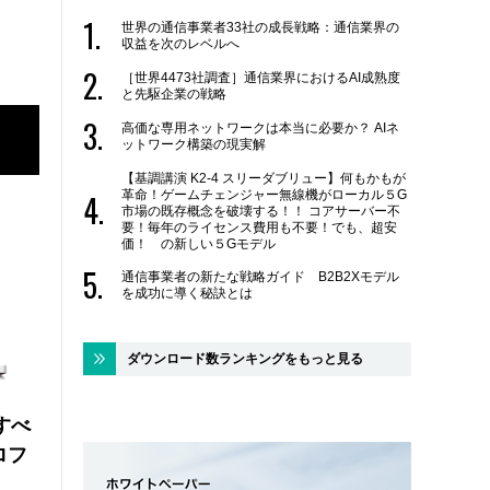
世界の通信事業者33社の成長戦略：通信業界の
収益を次のレベルへ
［世界4473社調査］通信業界におけるAI成熟度
と先駆企業の戦略
高価な専用ネットワークは本当に必要か？ AIネ
ットワーク構築の現実解
【基調講演 K2-4 スリーダブリュー】何もかもが
革命！ゲームチェンジャー無線機がローカル５G
市場の既存概念を破壊する！！ コアサーバー不
要！毎年のライセンス費用も不要！でも、超安
価！ の新しい５Gモデル
通信事業者の新たな戦略ガイド B2B2Xモデル
を成功に導く秘訣とは
ダウンロード数ランキングをもっと見る
にすべ
ロフ