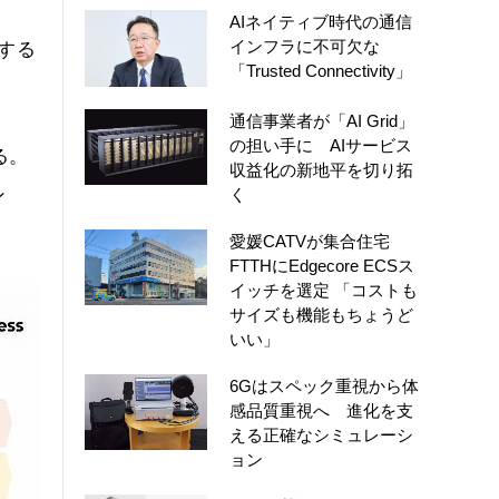
紹
AIネイティブ時代の通信
インフラに不可欠な
する
「Trusted Connectivity」
通信事業者が「AI Grid」
の担い手に AIサービス
る。
収益化の新地平を切り拓
ン
く
愛媛CATVが集合住宅
FTTHにEdgecore ECSス
イッチを選定 「コストも
サイズも機能もちょうど
いい」
6Gはスペック重視から体
感品質重視へ 進化を支
える正確なシミュレーシ
ョン