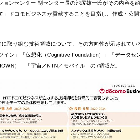
ションセンター 副センター長の池尻雄一氏がその内容を
して」ドコモビジネスが貢献することを目指し、作成・公開
的に取り組む技術領域について、その方向性が示されてい
」「仮想化（Cognitive Foundation）」「データセ
IOWN）」「宇宙／NTN／モバイル」の7領域だ。