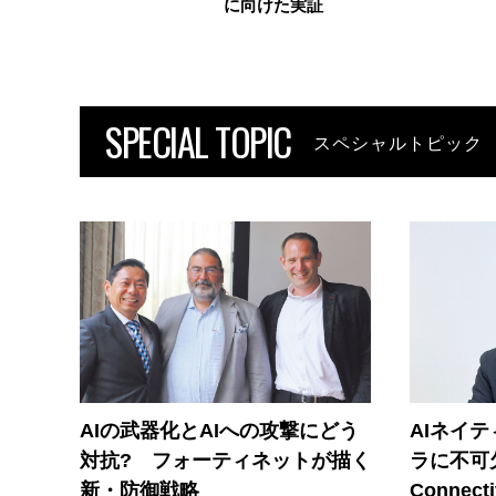
に向けた実証
SPECIAL TOPIC
スペシャルトピック
AIの武器化とAIへの攻撃にどう
AIネイ
対抗? フォーティネットが描く
ラに不可欠
新・防御戦略
Connecti