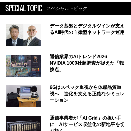
SPECIAL TOPIC
スペシャルトピック
データ基盤とデジタルツインが支え
るAI時代の自律型ネットワーク運用
通信業界のAIトレンド2026 ―
NVIDIA 1000社超調査が捉えた「転
換点」
6Gはスペック重視から体感品質重
視へ 進化を支える正確なシミュレ
ーション
通信事業者が「AI Grid」の担い手
に AIサービス収益化の新地平を切
り拓く