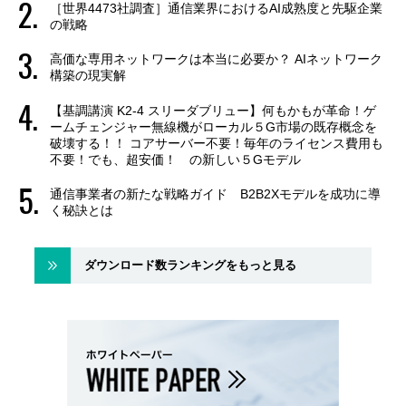
［世界4473社調査］通信業界におけるAI成熟度と先駆企業
の戦略
高価な専用ネットワークは本当に必要か？ AIネットワーク
構築の現実解
【基調講演 K2-4 スリーダブリュー】何もかもが革命！ゲ
ームチェンジャー無線機がローカル５G市場の既存概念を
破壊する！！ コアサーバー不要！毎年のライセンス費用も
不要！でも、超安価！ の新しい５Gモデル
通信事業者の新たな戦略ガイド B2B2Xモデルを成功に導
く秘訣とは
ダウンロード数ランキングをもっと見る