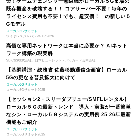
命！ゲームチェンジャー無線機がローカル５G市場の
既存概念を破壊する！！ コアサーバー不要！毎年の
ライセンス費用も不要！でも、超安価！ の新しい５
Gモデル
ローカル5Gサミット
ワイヤレスジャパン×WTP 2026
高価な専用ネットワークは本当に必要か？ AIネット
ワーク構築の現実解
SB C&S株式会社／日本ヒューレット・パッカード合同会社
【基調講演・総務省 佐藤移動通信企画官】ローカル
5Gの更なる普及拡大に向けて
ローカル5Gサミット
ローカル5Gサミット2025
【セッション2・スリーダブリュー/SMFLレンタル】
ローカル５Ｇの最新トレンド 導入・実装が一番簡単
なシン・ローカル５Ｇシステムの実用例 25-26年最新
機能もご紹介
ローカル5Gサミット
ローカル5Gサミット2025