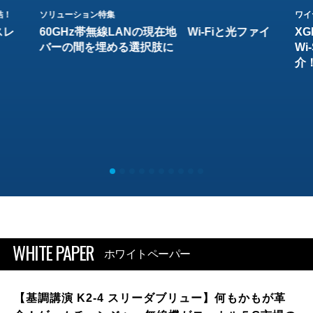
結！
ソリューション特集
ワイ
スレ
60GHz帯無線LANの現在地 Wi-Fiと光ファイ
XG
バーの間を埋める選択肢に
W
介
WHITE PAPER
ホワイトペーパー
【基調講演 K2-4 スリーダブリュー】何もかもが革