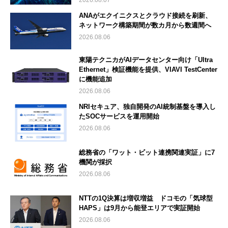
2026.08.07
ANAがエクイニクスとクラウド接続を刷新、
ネットワーク構築期間が数カ月から数週間へ
2026.08.06
東陽テクニカがAIデータセンター向け「Ultra
Ethernet」検証機能を提供、VIAVI TestCenter
に機能追加
2026.08.06
NRIセキュア、独自開発のAI統制基盤を導入し
たSOCサービスを運用開始
2026.08.06
総務省の「ワット・ビット連携関連実証」に7
機関が採択
2026.08.06
NTTの1Q決算は増収増益 ドコモの「気球型
HAPS」は9月から能登エリアで実証開始
2026.08.06