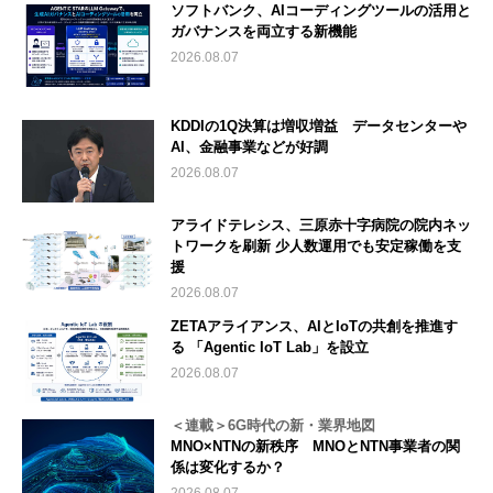
ソフトバンク、AIコーディングツールの活用と
ガバナンスを両立する新機能
2026.08.07
KDDIの1Q決算は増収増益 データセンターや
AI、金融事業などが好調
2026.08.07
アライドテレシス、三原赤十字病院の院内ネッ
トワークを刷新 少人数運用でも安定稼働を支
援
2026.08.07
ZETAアライアンス、AIとIoTの共創を推進す
る 「Agentic IoT Lab」を設立
2026.08.07
＜連載＞6G時代の新・業界地図
MNO×NTNの新秩序 MNOとNTN事業者の関
係は変化するか？