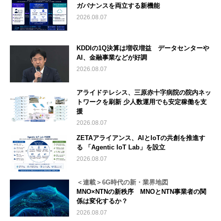
ガバナンスを両立する新機能
2026.08.07
KDDIの1Q決算は増収増益 データセンターや
AI、金融事業などが好調
2026.08.07
アライドテレシス、三原赤十字病院の院内ネッ
トワークを刷新 少人数運用でも安定稼働を支
援
2026.08.07
ZETAアライアンス、AIとIoTの共創を推進す
る 「Agentic IoT Lab」を設立
2026.08.07
＜連載＞6G時代の新・業界地図
MNO×NTNの新秩序 MNOとNTN事業者の関
係は変化するか？
2026.08.07