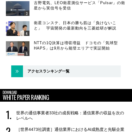
古野電気、LEO衛星測位サービス「Pulsar」の衛
星から実信号を受信
衛星コンステ、日本の勝ち筋は「負けないこ
と」 宇宙開発の最新動向を三菱総研が解説
NTTの1Q決算は増収増益 ドコモの「気球型
HAPS」は9月から能登エリアで実証開始
アクセスランキング一覧
DOWNLOAD
WHITE PAPER RANKING
世界の通信事業者33社の成長戦略：通信業界の収益を次の
レベルへ
［世界4473社調査］通信業界におけるAI成熟度と先駆企業