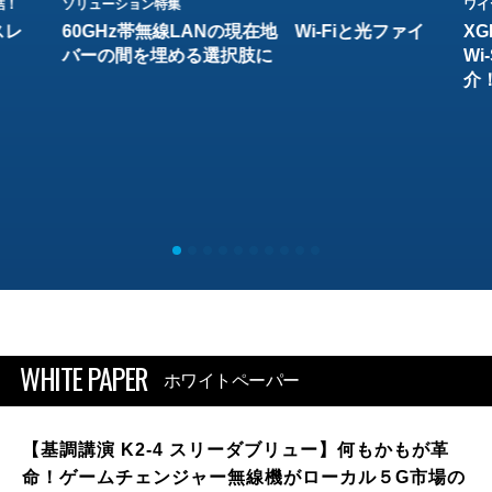
結！
ソリューション特集
ワイ
スレ
60GHz帯無線LANの現在地 Wi-Fiと光ファイ
XG
バーの間を埋める選択肢に
W
介
WHITE PAPER
ホワイトペーパー
【基調講演 K2-4 スリーダブリュー】何もかもが革
命！ゲームチェンジャー無線機がローカル５G市場の