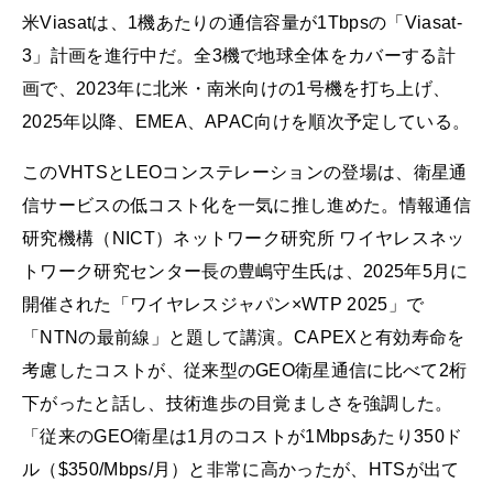
米Viasatは、1機あたりの通信容量が1Tbpsの「Viasat-
3」計画を進行中だ。全3機で地球全体をカバーする計
画で、2023年に北米・南米向けの1号機を打ち上げ、
2025年以降、EMEA、APAC向けを順次予定している。
このVHTSとLEOコンステレーションの登場は、衛星通
信サービスの低コスト化を一気に推し進めた。情報通信
研究機構（NICT）ネットワーク研究所 ワイヤレスネッ
トワーク研究センター長の豊嶋守生氏は、2025年5月に
開催された「ワイヤレスジャパン×WTP 2025」で
「NTNの最前線」と題して講演。CAPEXと有効寿命を
考慮したコストが、従来型のGEO衛星通信に比べて2桁
下がったと話し、技術進歩の目覚ましさを強調した。
「従来のGEO衛星は1月のコストが1Mbpsあたり350ド
ル（$350/Mbps/月）と非常に高かったが、HTSが出て