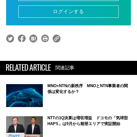
ログインする
RELATED ARTICLE
関連記事
MNO×NTNの新秩序 MNOとNTN事業者の関
係は変化するか？
NTTの1Q決算は増収増益 ドコモの「気球型
HAPS」は9月から能登エリアで実証開始