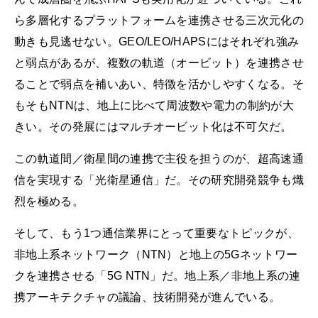
ら多層化するプラットフォームを連携させる三次元化の
動きも見逃せない。GEO/LEO/HAPSにはそれぞれ強み
と弱点があるが、複数の軌道（オービット）を連携させ
ることで弱点を補いあい、特徴を活かしやすくなる。そ
もそもNTNは、地上に比べて周波数や電力の制約が大
きい。その発展にはマルチオービット化は不可欠だ。
この軌道間／衛星間の連携で主役を担うのが、超高速通
信を実現する「光衛星通信」だ。その研究開発競争も熾
烈を極める。
そして、もう1つ通信業界にとって重要なトピックが、
非地上系ネットワーク（NTN）と地上の5Gネットワー
クを連携させる「5G NTN」だ。地上系／非地上系の連
携アーキテクチャの議論、技術開発が進んでいる。