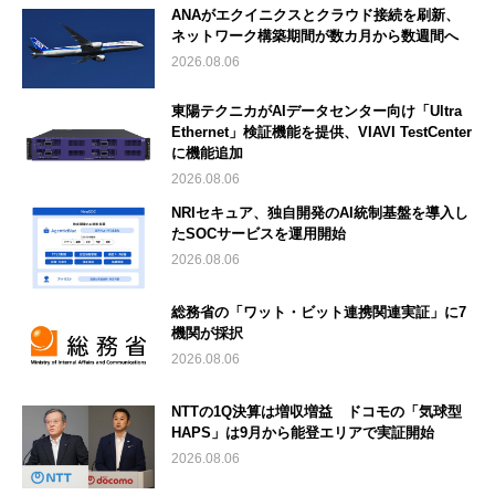
ANAがエクイニクスとクラウド接続を刷新、
ネットワーク構築期間が数カ月から数週間へ
2026.08.06
東陽テクニカがAIデータセンター向け「Ultra
Ethernet」検証機能を提供、VIAVI TestCenter
に機能追加
2026.08.06
NRIセキュア、独自開発のAI統制基盤を導入し
たSOCサービスを運用開始
2026.08.06
総務省の「ワット・ビット連携関連実証」に7
機関が採択
2026.08.06
NTTの1Q決算は増収増益 ドコモの「気球型
HAPS」は9月から能登エリアで実証開始
2026.08.06