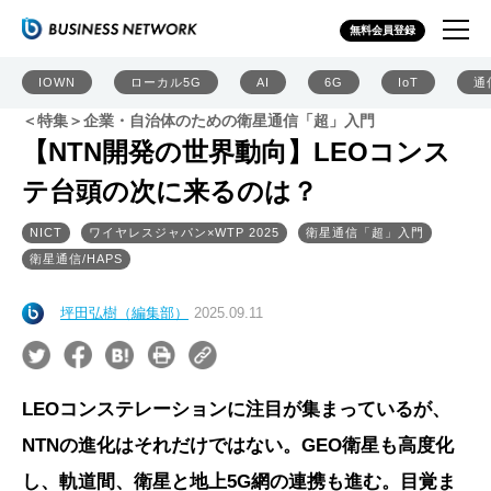
無料会員登録
IOWN
ローカル5G
AI
6G
IoT
通
＜特集＞企業・自治体のための衛星通信「超」入門
【NTN開発の世界動向】LEOコンス
テ台頭の次に来るのは？
NICT
ワイヤレスジャパン×WTP 2025
衛星通信「超」入門
衛星通信/HAPS
坪田弘樹（編集部）
2025.09.11
LEOコンステレーションに注目が集まっているが、
NTNの進化はそれだけではない。GEO衛星も高度化
し、軌道間、衛星と地上5G網の連携も進む。目覚ま