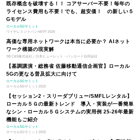
既存概念を破壊する！！ コアサーバー不要！毎年の
ライセンス費用も不要！でも、超安価！ の新しい５
Gモデル
ローカル5Gサミット
ワイヤレスジャパン×WTP 2026
高価な専用ネットワークは本当に必要か？ AIネット
ワーク構築の現実解
SB C&S株式会社／日本ヒューレット・パッカード合同会社
【基調講演・総務省 佐藤移動通信企画官】ローカル
5Gの更なる普及拡大に向けて
ローカル5Gサミット
ローカル5Gサミット2025
【セッション2・スリーダブリュー/SMFLレンタル】
ローカル５Ｇの最新トレンド 導入・実装が一番簡単
なシン・ローカル５Ｇシステムの実用例 25-26年最新
機能もご紹介
ローカル5Gサミット
ローカル5Gサミット2025