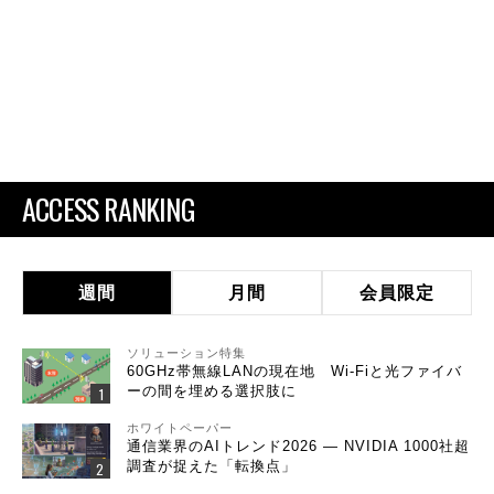
ACCESS RANKING
週間
月間
会員限定
ソリューション特集
60GHz帯無線LANの現在地 Wi-Fiと光ファイバ
ーの間を埋める選択肢に
ホワイトペーパー
通信業界のAIトレンド2026 ― NVIDIA 1000社超
調査が捉えた「転換点」