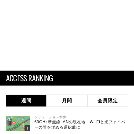
ACCESS RANKING
週間
月間
会員限定
ソリューション特集
60GHz帯無線LANの現在地 Wi-Fiと光ファイバ
ーの間を埋める選択肢に