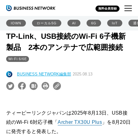
無料会員登録
IOWN
ローカル5G
AI
6G
IoT
通
TP-Link、USB接続のWi-Fi 6子機新
製品 2本のアンテナで広範囲接続
Wi-Fi 6/6E
BUSINESS NETWORK編集部
2025.08.13
ティーピーリンクジャパンは2025年8月13日、USB接
続のWi-Fi 6対応子機「
Archer TX30U Plus
」を8月20日
に発売すると発表した。