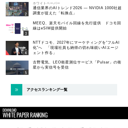
ホワイトペーパー
通信業界のAIトレンド2026 ― NVIDIA 1000社超
調査が捉えた「転換点」
MEEQ、楽天モバイル回線を先行提供 ドコモ回
線はeSIM提供開始
NTTドコモ、2027年にマーケティングを“フルAI
化”へ 「現場社員も納得の切れ味鋭いAIエージ
ェント作る」
古野電気、LEO衛星測位サービス「Pulsar」の衛
星から実信号を受信
アクセスランキング一覧
DOWNLOAD
WHITE PAPER RANKING