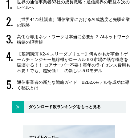
世界の通信事業者33社の成長戦略：通信業界の収益を次の
レベルへ
［世界4473社調査］通信業界におけるAI成熟度と先駆企業
の戦略
高価な専用ネットワークは本当に必要か？ AIネットワーク
構築の現実解
【基調講演 K2-4 スリーダブリュー】何もかもが革命！ゲ
ームチェンジャー無線機がローカル５G市場の既存概念を
破壊する！！ コアサーバー不要！毎年のライセンス費用も
不要！でも、超安価！ の新しい５Gモデル
通信事業者の新たな戦略ガイド B2B2Xモデルを成功に導
く秘訣とは
ダウンロード数ランキングをもっと見る