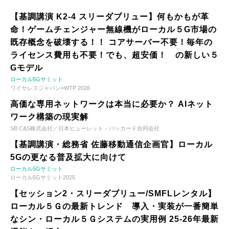
【基調講演 K2-4 スリーダブリュー】何もかもが革
命！ゲームチェンジャー無線機がローカル５G市場の
既存概念を破壊する！！ コアサーバー不要！毎年の
ライセンス費用も不要！でも、超安価！ の新しい５
Gモデル
ローカル5Gサミット
ワイヤレスジャパン×WTP 2026
高価な専用ネットワークは本当に必要か？ AIネット
ワーク構築の現実解
SB C&S株式会社／日本ヒューレット・パッカード合同会社
【基調講演・総務省 佐藤移動通信企画官】ローカル
5Gの更なる普及拡大に向けて
ローカル5Gサミット
ローカル5Gサミット2025
【セッション2・スリーダブリュー/SMFLレンタル】
ローカル５Ｇの最新トレンド 導入・実装が一番簡単
なシン・ローカル５Ｇシステムの実用例 25-26年最新