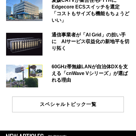
愛媛CATVが集合住宅FTTHに
Edgecore ECSスイッチを選定
「コストもサイズも機能もちょうど
いい」
通信事業者が「AI Grid」の担い手
に AIサービス収益化の新地平を切
り拓く
60GHz帯無線LANが自治体DXを支
える「cnWave Vシリーズ」が選ば
れる理由
スペシャルトピック一覧