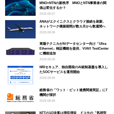
MNO×NTNの新秩序 MNOとNTN事業者の関
係は変化するか？
2026.08.07
ANAがエクイニクスとクラウド接続を刷新、
ネットワーク構築期間が数カ月から数週間へ
2026.08.06
東陽テクニカがAIデータセンター向け「Ultra
Ethernet」検証機能を提供、VIAVI TestCenter
に機能追加
2026.08.06
NRIセキュア、独自開発のAI統制基盤を導入し
たSOCサービスを運用開始
2026.08.06
総務省の「ワット・ビット連携関連実証」に7
機関が採択
2026.08.06
NTTの1Q決算は増収増益 ドコモの「気球型