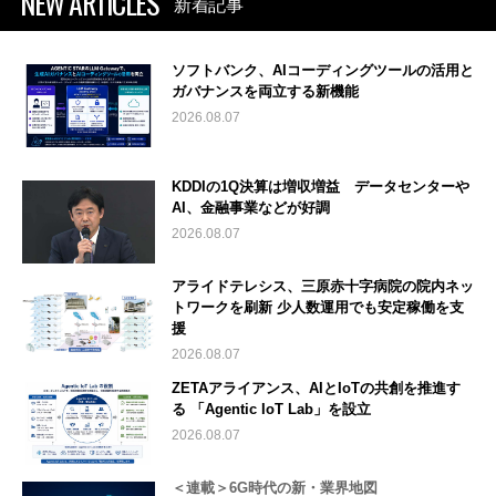
NEW ARTICLES
新着記事
ソフトバンク、AIコーディングツールの活用と
ガバナンスを両立する新機能
2026.08.07
KDDIの1Q決算は増収増益 データセンターや
AI、金融事業などが好調
2026.08.07
アライドテレシス、三原赤十字病院の院内ネッ
トワークを刷新 少人数運用でも安定稼働を支
援
2026.08.07
ZETAアライアンス、AIとIoTの共創を推進す
る 「Agentic IoT Lab」を設立
2026.08.07
＜連載＞6G時代の新・業界地図