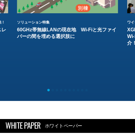
結！
ソリューション特集
ワイ
スレ
60GHz帯無線LANの現在地 Wi-Fiと光ファイ
XG
バーの間を埋める選択肢に
W
介
WHITE PAPER
ホワイトペーパー