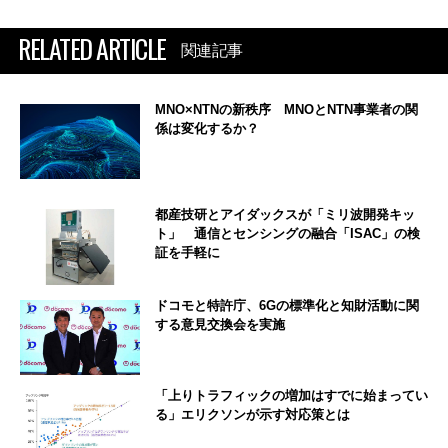
RELATED ARTICLE
関連記事
MNO×NTNの新秩序 MNOとNTN事業者の関
係は変化するか？
都産技研とアイダックスが「ミリ波開発キッ
ト」 通信とセンシングの融合「ISAC」の検
証を手軽に
ドコモと特許庁、6Gの標準化と知財活動に関
する意見交換会を実施
「上りトラフィックの増加はすでに始まってい
る」エリクソンが示す対応策とは