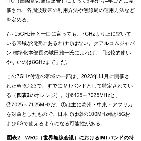
ITU（国際電気通信連合）によって3年から4年ごとに開
催され、各周波数帯の利用方法や無線局の運用方法など
を定める。
7～15GHz帯と一口に言っても、7GHzより上に空いて
いる帯域が潤沢にあるわけではない。クアルコムジャパ
ン 標準化本部長の城田雅一氏によれば、「比較的使い
やすいのは8GHzまで」だ。
この7GHz付近の帯域の一部は、2023年11月に開催さ
れたWRC-23で、すでにIMTバンドとして特定されてい
る（
図表2
のオレンジ）。①6425～7025MHzと、
②7025～7125MHzだ。①は主に欧州・中東・アフリカ
を対象としたもので、日本では②の100MHz幅が5Gお
よび6Gで使えるようになる可能性がある。
図表2 WRC（世界無線会議）におけるIMTバンドの特