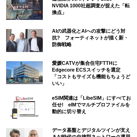
NVIDIA 1000社超調査が捉えた「転
換点」
AIの武器化とAIへの攻撃にどう対
抗? フォーティネットが描く新・
防御戦略
愛媛CATVが集合住宅FTTHに
Edgecore ECSスイッチを選定
「コストもサイズも機能もちょうど
いい」
eSIM関連は「LibeSIM」にすべてお
任せ! eIMでマルチプロファイルを
動的に切り替え
データ基盤とデジタルツインが支え
るAI時代の自律型ネットワーク運用