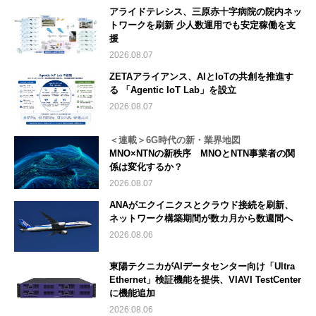
アライドテレシス、三原赤十字病院の院内ネッ
トワークを刷新 少人数運用でも安定稼働を支
援
2026.08.07
ZETAアライアンス、AIとIoTの共創を推進す
る 「Agentic IoT Lab」を設立
2026.08.07
＜連載＞6G時代の新・業界地図
MNO×NTNの新秩序 MNOとNTN事業者の関
係は変化するか？
2026.08.07
ANAがエクイニクスとクラウド接続を刷新、
ネットワーク構築期間が数カ月から数週間へ
2026.08.06
東陽テクニカがAIデータセンター向け「Ultra
Ethernet」検証機能を提供、VIAVI TestCenter
に機能追加
2026.08.06