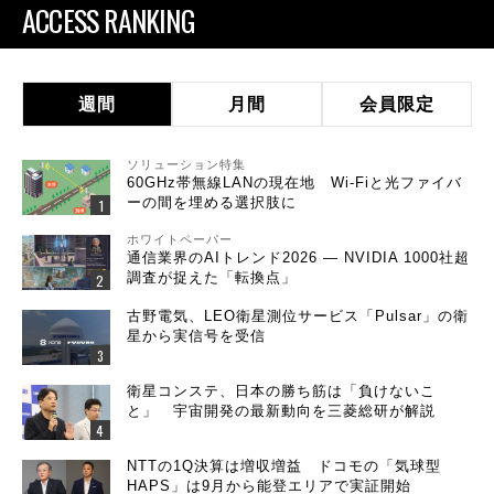
ACCESS RANKING
週間
月間
会員限定
ソリューション特集
60GHz帯無線LANの現在地 Wi-Fiと光ファイバ
ーの間を埋める選択肢に
ホワイトペーパー
通信業界のAIトレンド2026 ― NVIDIA 1000社超
調査が捉えた「転換点」
古野電気、LEO衛星測位サービス「Pulsar」の衛
星から実信号を受信
衛星コンステ、日本の勝ち筋は「負けないこ
と」 宇宙開発の最新動向を三菱総研が解説
NTTの1Q決算は増収増益 ドコモの「気球型
HAPS」は9月から能登エリアで実証開始