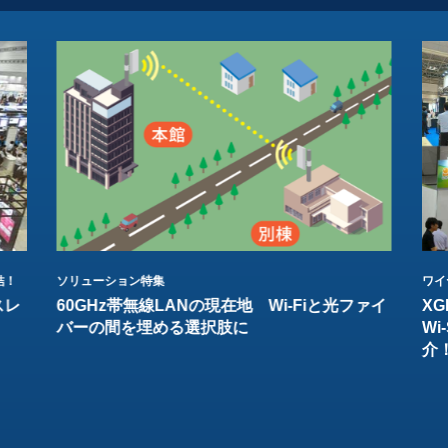
結！
ソリューション特集
ワイ
スレ
60GHz帯無線LANの現在地 Wi-Fiと光ファイ
XG
バーの間を埋める選択肢に
W
介