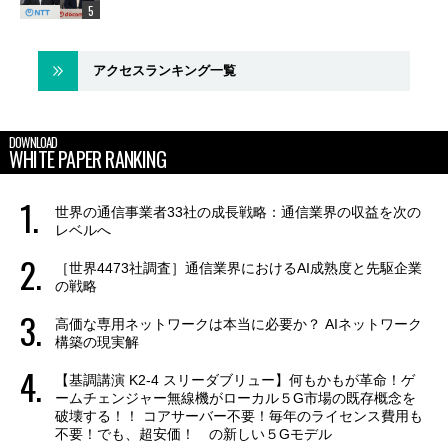
アクセスランキング一覧
DOWNLOAD
WHITE PAPER RANKING
世界の通信事業者33社の成長戦略：通信業界の収益を次の
レベルへ
［世界4473社調査］通信業界におけるAI成熟度と先駆企業
の戦略
高価な専用ネットワークは本当に必要か？ AIネットワーク
構築の現実解
【基調講演 K2-4 スリーダブリュー】何もかもが革命！ゲ
ームチェンジャー無線機がローカル５G市場の既存概念を
破壊する！！ コアサーバー不要！毎年のライセンス費用も
不要！でも、超安価！ の新しい５Gモデル