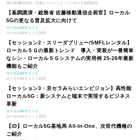
SB C&S株式会社／日本ヒューレット・パッカード合同会社
【基調講演・総務省 佐藤移動通信企画官】ローカル
5Gの更なる普及拡大に向けて
ローカル5Gサミット
ローカル5Gサミット2025
【セッション2・スリーダブリュー/SMFLレンタル】
ローカル５Ｇの最新トレンド 導入・実装が一番簡単
なシン・ローカル５Ｇシステムの実用例 25-26年最新
機能もご紹介
ローカル5Gサミット
ローカル5Gサミット2025
【セッション3・京セラみらいエンビジョン】高性能
ローカル5G：新システムと端末で実現するビジネス
革新
ローカル5Gサミット
ローカル5Gサミット2025
【iD】ローカル5G基地局 All-In-One、次世代機種の
ご紹介