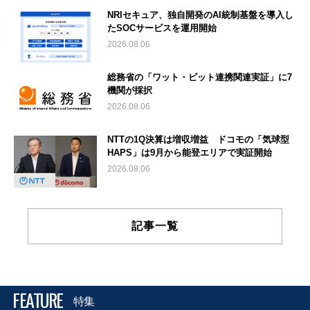
NRIセキュア、独自開発のAI統制基盤を導入し
たSOCサービスを運用開始
2026.08.06
総務省の「ワット・ビット連携関連実証」に7
機関が採択
2026.08.06
NTTの1Q決算は増収増益 ドコモの「気球型
HAPS」は9月から能登エリアで実証開始
2026.08.06
記事一覧
FEATURE
特集