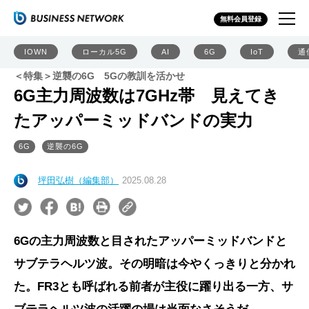
無料会員登録
IOWN
ローカル5G
AI
6G
IoT
通
＜特集＞逆襲の6G 5Gの教訓を活かせ
6G主力周波数は7GHz帯 見えてき
たアッパーミッドバンドの実力
6G
逆襲の6G
坪田弘樹（編集部）
2025.08.28
6Gの主力周波数と目されたアッパーミッドバンドと
サブテラヘルツ波。その明暗は今やくっきりと分かれ
た。FR3とも呼ばれる前者が主役に躍り出る一方、サ