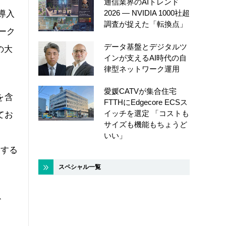
通信業界のAIトレンド
2026 ― NVIDIA 1000社超
導入
調査が捉えた「転換点」
ーク
データ基盤とデジタルツ
の大
インが支えるAI時代の自
律型ネットワーク運用
愛媛CATVが集合住宅
を含
FTTHにEdgecore ECSス
イッチを選定 「コストも
てお
サイズも機能もちょうど
いい」
用する
スペシャル一覧
ト