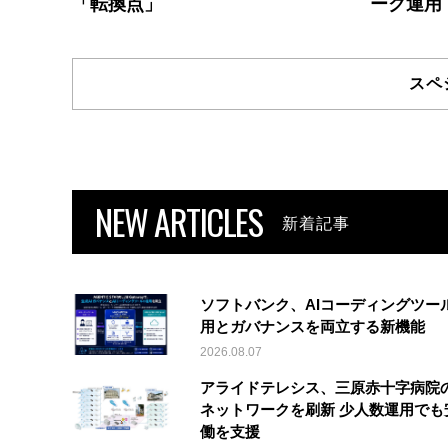
「転換点」
ーク運用
スペ
NEW ARTICLES
新着記事
ソフトバンク、AIコーディングツー
用とガバナンスを両立する新機能
2026.08.07
アライドテレシス、三原赤十字病院
ネットワークを刷新 少人数運用でも
働を支援