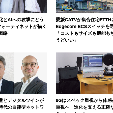
器化とAIへの攻撃にどう
愛媛CATVが集合住宅FTTH
フォーティネットが描く
Edgecore ECSスイッチを
戦略
「コストもサイズも機能も
うどいい」
盤とデジタルツインが
6Gはスペック重視から体感
I時代の自律型ネットワ
重視へ 進化を支える正確