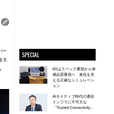
パー
SPECIAL
楽天
も
6Gはスペック重視から体
感品質重視へ 進化を支
える正確なシミュレーシ
ョン
AIネイティブ時代の通信
インフラに不可欠な
「Trusted Connectivity」