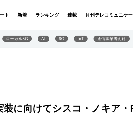
ート
新着
ランキング
連載
月刊テレコミュニケー
ローカル5G
AI
6G
IoT
通信事業者向け
の実装に向けてシスコ・ノキア・F