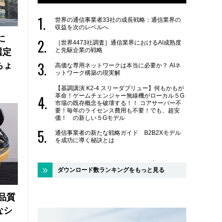
世界の通信事業者33社の成長戦略：通信業界の
収益を次のレベルへ
に
［世界4473社調査］通信業界におけるAI成熟度
と先駆企業の戦略
選定
ちょ
高価な専用ネットワークは本当に必要か？ AIネ
ットワーク構築の現実解
【基調講演 K2-4 スリーダブリュー】何もかもが
革命！ゲームチェンジャー無線機がローカル５G
市場の既存概念を破壊する！！ コアサーバー不
要！毎年のライセンス費用も不要！でも、超安
価！ の新しい５Gモデル
通信事業者の新たな戦略ガイド B2B2Xモデル
を成功に導く秘訣とは
ダウンロード数ランキングをもっと見る
品質
なシ