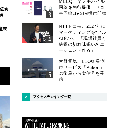
MEEQ、楽天モバイル
回線を先行提供 ドコ
、佐賀
モ回線はeSIM提供開始
施
NTTドコモ、2027年に
度末
マーケティングを“フル
AI化”へ 「現場社員も
納得の切れ味鋭いAIエ
ージェント作る」
古野電気、LEO衛星測
位サービス「Pulsar」
の衛星から実信号を受
信
アクセスランキング一覧
DOWNLOAD
WHITE PAPER RANKING