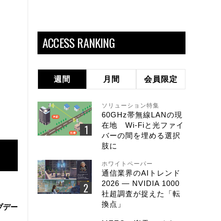
ACCESS RANKING
週間
月間
会員限定
ソリューション特集
60GHz帯無線LANの現
在地 Wi-Fiと光ファイ
バーの間を埋める選択
肢に
ホワイトペーパー
通信業界のAIトレンド
2026 ― NVIDIA 1000
社超調査が捉えた「転
換点」
ップデー