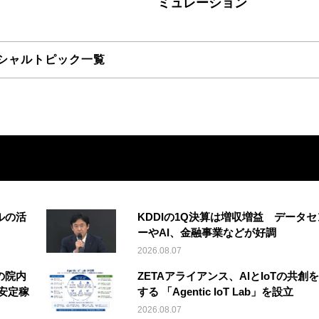
ミュレーション
シャルトピック一覧
ルの活
KDDIの1Q決算は増収増益 データセ
ーやAI、金融事業などが好調
2026.08.07
の院内
ZETAアライアンス、AIとIoTの共創
安定稼
する 「Agentic IoT Lab」を設立
2026.08.07