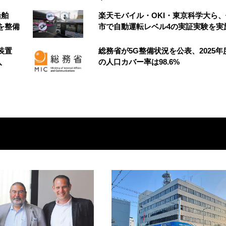
船舶
楽天モバイル・OKI・東京科学大ら
を整備
市で自動運転レベル4の実証実験を実
装置
総務省が5G整備状況を公表、2025年
入
の人口カバー率は98.6%