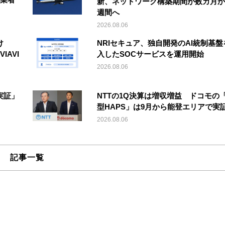
新、ネットワーク構築期間が数カ月か
週間へ
2026.08.06
け
NRIセキュア、独自開発のAI統制基盤
IAVI
入したSOCサービスを運用開始
2026.08.06
実証」
NTTの1Q決算は増収増益 ドコモの
型HAPS」は9月から能登エリアで実
2026.08.06
記事一覧