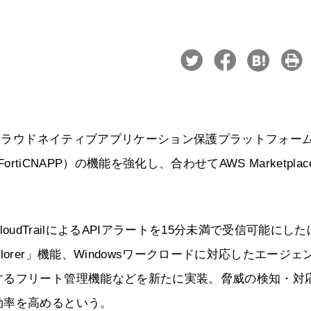
、クラウドネイティブアプリケーション保護プラットフォー
、FortiCNAPP）の機能を強化し、合わせてAWS Marketpla
CloudTrailによるAPIアラートを15分未満で受信可能にした
orer」機能、Windowsワークロードに対応したエージェ
するフリート管理機能などを新たに実装。脅威の検知・対
効率を高めるという。