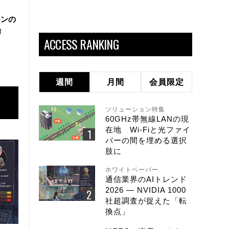
ーンの
始
ACCESS RANKING
週間
月間
会員限定
ソリューション特集
60GHz帯無線LANの現
在地 Wi-Fiと光ファイ
バーの間を埋める選択
肢に
ホワイトペーパー
通信業界のAIトレンド
2026 ― NVIDIA 1000
社超調査が捉えた「転
換点」