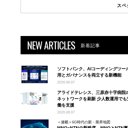
スペ
NEW ARTICLES
新着記事
ソフトバンク、AIコーディングツー
用とガバナンスを両立する新機能
2026.08.07
アライドテレシス、三原赤十字病院
ネットワークを刷新 少人数運用でも
働を支援
2026.08.07
＜連載＞6G時代の新・業界地図
MNO×NTNの新秩序 MNOとNTN