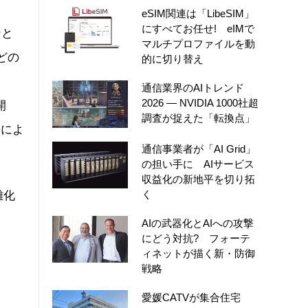
eSIM関連は「LibeSIM」
にすべてお任せ! eIMで
ンと
マルチプロファイルを動
などの
的に切り替え
通信業界のAIトレンド
2026 ― NVIDIA 1000社超
開
調査が捉えた「転換点」
携によ
通信事業者が「AI Grid」
の担い手に AIサービス
収益化の新地平を切り拓
く
雑化
AIの武器化とAIへの攻撃
にどう対抗? フォーテ
ィネットが描く新・防御
戦略
愛媛CATVが集合住宅