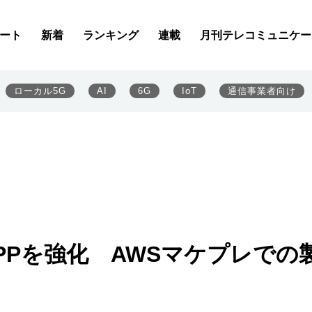
ート
新着
ランキング
連載
月刊テレコミュニケー
ローカル5G
AI
6G
IoT
通信事業者向け
PPを強化 AWSマケプレでの