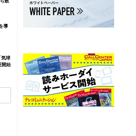
ら数
を導
「気球
証開始