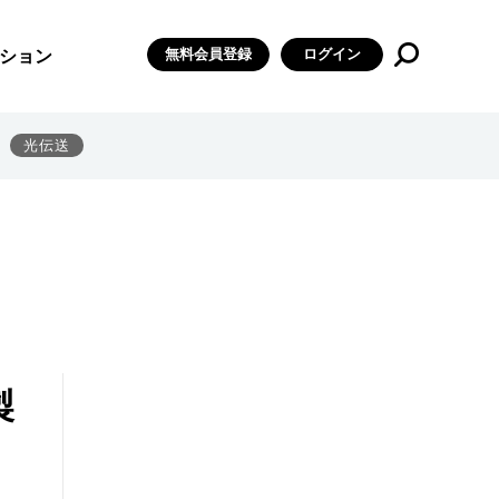
無料会員登録
ログイン
ション
光伝送
製