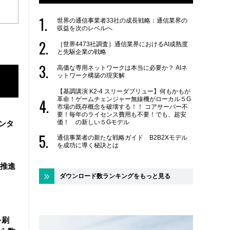
世界の通信事業者33社の成長戦略：通信業界の
収益を次のレベルへ
［世界4473社調査］通信業界におけるAI成熟度
と先駆企業の戦略
高価な専用ネットワークは本当に必要か？ AIネ
ットワーク構築の現実解
【基調講演 K2-4 スリーダブリュー】何もかもが
革命！ゲームチェンジャー無線機がローカル５G
市場の既存概念を破壊する！！ コアサーバー不
要！毎年のライセンス費用も不要！でも、超安
価！ の新しい５Gモデル
ンタ
通信事業者の新たな戦略ガイド B2B2Xモデル
を成功に導く秘訣とは
を推進
ダウンロード数ランキングをもっと見る
を刷