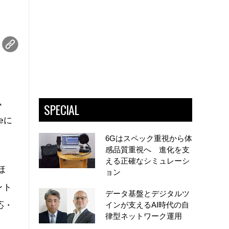
ム
SPECIAL
ceに
6Gはスペック重視から体
感品質重視へ 進化を支
える正確なシミュレーシ
ほ
ョン
ント
データ基盤とデジタルツ
応・
インが支えるAI時代の自
律型ネットワーク運用