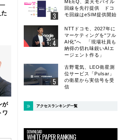
MEEQ、楽天モバイル
 ―
回線を先行提供 ドコ
えた
モ回線はeSIM提供開始
NTTドコモ、2027年に
マーケティングを“フル
AI化”へ 「現場社員も
納得の切れ味鋭いAIエ
ージェント作る」
古野電気、LEO衛星測
位サービス「Pulsar」
の衛星から実信号を受
信
ンが
アクセスランキング一覧
トワ
DOWNLOAD
WHITE PAPER RANKING