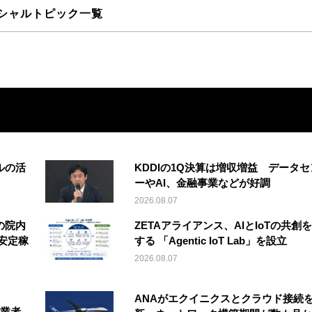
シャルトピック一覧
ルの活
KDDIの1Q決算は増収増益 データセ
ーやAI、金融事業などが好調
2026.08.07
の院内
ZETAアライアンス、AIとIoTの共創
安定稼
する 「Agentic IoT Lab」を設立
2026.08.07
ANAがエクイニクスとクラウド接続
事業者