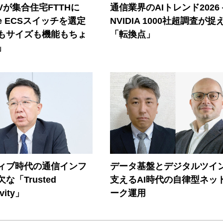
Vが集合住宅FTTHに
通信業界のAIトレンド2026
ore ECSスイッチを選定
NVIDIA 1000社超調査が捉
もサイズも機能もちょ
「転換点」
」
ティブ時代の通信インフ
データ基盤とデジタルツイ
な「Trusted
支えるAI時代の自律型ネッ
vity」
ーク運用