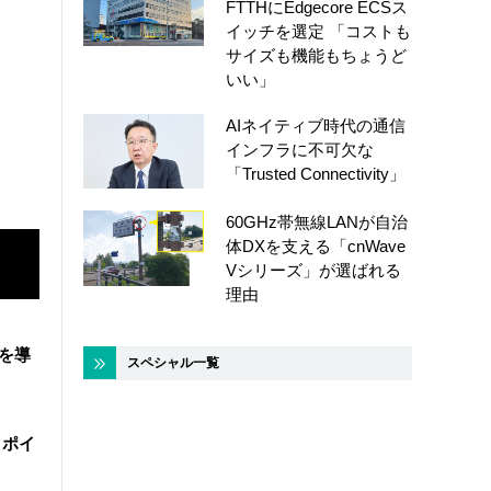
FTTHにEdgecore ECSス
イッチを選定 「コストも
サイズも機能もちょうど
いい」
AIネイティブ時代の通信
インフラに不可欠な
「Trusted Connectivity」
60GHz帯無線LANが自治
体DXを支える「cnWave
Vシリーズ」が選ばれる
理由
盤を導
スペシャル一覧
・ポイ