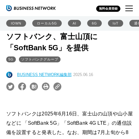
無料会員登録
IOWN
ローカル5G
AI
6G
IoT
通
ソフトバンク、富士山頂に
「SoftBank 5G」を提供
5G
ソフトバンクグループ
BUSINESS NETWORK編集部
2025.06.16
ソフトバンクは2025年6月16日、富士山の山頂や山小屋
などに 「SoftBank 5G」「SoftBank 4G LTE」の通信設
備を設置すると発表した。なお、期間は7月上旬から8