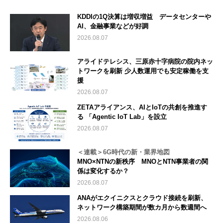
KDDIの1Q決算は増収増益 データセンターや
AI、金融事業などが好調
2026.08.07
アライドテレシス、三原赤十字病院の院内ネッ
トワークを刷新 少人数運用でも安定稼働を支
援
2026.08.07
ZETAアライアンス、AIとIoTの共創を推進す
る 「Agentic IoT Lab」を設立
2026.08.07
＜連載＞6G時代の新・業界地図
MNO×NTNの新秩序 MNOとNTN事業者の関
係は変化するか？
2026.08.07
ANAがエクイニクスとクラウド接続を刷新、
ネットワーク構築期間が数カ月から数週間へ
2026.08.06