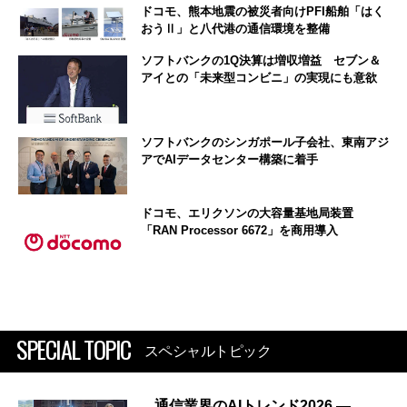
ドコモ、熊本地震の被災者向けPFI船舶「はく
おうⅡ」と八代港の通信環境を整備
ソフトバンクの1Q決算は増収増益 セブン＆
アイとの「未来型コンビニ」の実現にも意欲
ソフトバンクのシンガポール子会社、東南アジ
アでAIデータセンター構築に着手
ドコモ、エリクソンの大容量基地局装置
「RAN Processor 6672」を商用導入
SPECIAL TOPIC
スペシャルトピック
通信業界のAIトレンド2026 ―