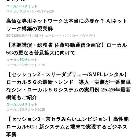
ローカル5Gサミット
ワイヤレスジャパン×WTP 2026
高価な専用ネットワークは本当に必要か？ AIネット
ワーク構築の現実解
SB C&S株式会社／日本ヒューレット・パッカード合同会社
【基調講演・総務省 佐藤移動通信企画官】ローカル
5Gの更なる普及拡大に向けて
ローカル5Gサミット
ローカル5Gサミット2025
【セッション2・スリーダブリュー/SMFLレンタル】
ローカル５Ｇの最新トレンド 導入・実装が一番簡単
なシン・ローカル５Ｇシステムの実用例 25-26年最新
機能もご紹介
ローカル5Gサミット
ローカル5Gサミット2025
【セッション3・京セラみらいエンビジョン】高性能
ローカル5G：新システムと端末で実現するビジネス
革新