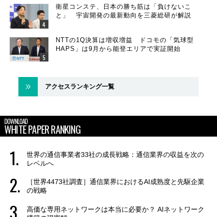
衛星コンステ、日本の勝ち筋は「負けないこ
と」 宇宙開発の最新動向を三菱総研が解説
NTTの1Q決算は増収増益 ドコモの「気球型
HAPS」は9月から能登エリアで実証開始
アクセスランキング一覧
DOWNLOAD
WHITE PAPER RANKING
世界の通信事業者33社の成長戦略：通信業界の収益を次の
レベルへ
［世界4473社調査］通信業界におけるAI成熟度と先駆企業
の戦略
高価な専用ネットワークは本当に必要か？ AIネットワーク