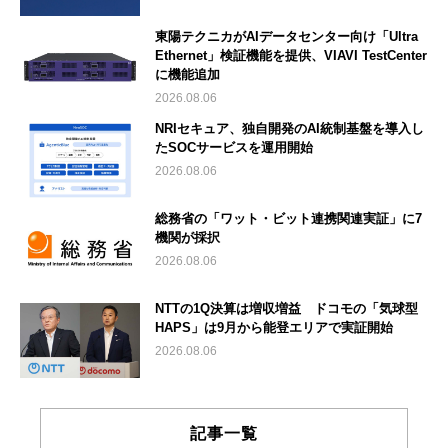
東陽テクニカがAIデータセンター向け「Ultra
Ethernet」検証機能を提供、VIAVI TestCenter
に機能追加
2026.08.06
NRIセキュア、独自開発のAI統制基盤を導入し
たSOCサービスを運用開始
2026.08.06
総務省の「ワット・ビット連携関連実証」に7
機関が採択
2026.08.06
NTTの1Q決算は増収増益 ドコモの「気球型
HAPS」は9月から能登エリアで実証開始
2026.08.06
記事一覧