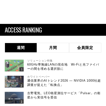
ACCESS RANKING
週間
月間
会員限定
ソリューション特集
60GHz帯無線LANの現在地 Wi-Fiと光ファイバ
ーの間を埋める選択肢に
ホワイトペーパー
通信業界のAIトレンド2026 ― NVIDIA 1000社超
調査が捉えた「転換点」
古野電気、LEO衛星測位サービス「Pulsar」の衛
星から実信号を受信