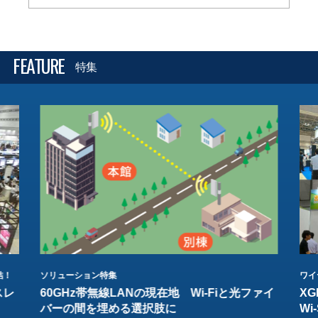
FEATURE
特集
結！
ソリューション特集
ワイ
スレ
60GHz帯無線LANの現在地 Wi-Fiと光ファイ
XG
バーの間を埋める選択肢に
W