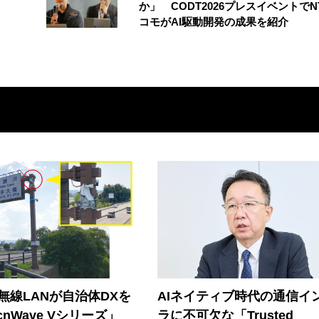
か」 CODT2026プレスイベントでN
コモがAI駆動開発の成果を紹介
帯無線LANが自治体DXを
AIネイティブ時代の通信イ
nWave Vシリーズ」
ラに不可欠な「Trusted