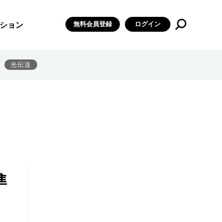
無料会員登録
ログイン
ション
光伝送
準