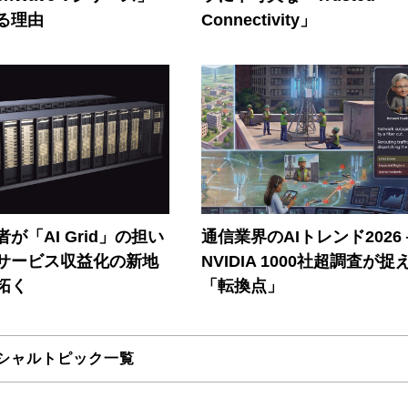
る理由
Connectivity」
が「AI Grid」の担い
通信業界のAIトレンド2026
Iサービス収益化の新地
NVIDIA 1000社超調査が捉
拓く
「転換点」
シャルトピック一覧