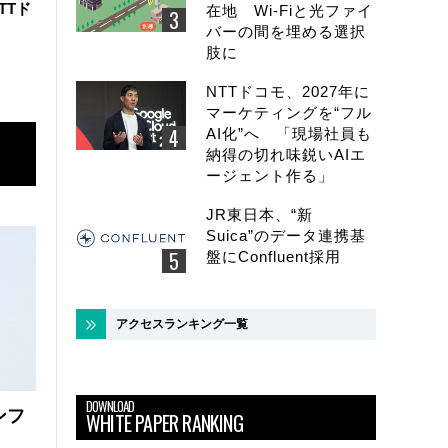
TTド
在地 Wi-Fiと光ファイ
バーの間を埋める選択
肢に
NTTドコモ、2027年に
マーケティングを“フル
AI化”へ 「現場社員も
納得の切れ味鋭いAIエ
ージェント作る」
JR東日本、“新
Suica”のデータ連携基
盤にConfluent採用
アクセスランキング一覧
DOWNLOAD
ンフ
WHITE PAPER RANKING