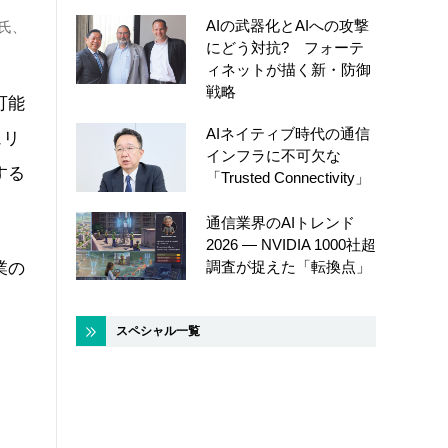
AIの武器化とAIへの攻撃
彰氏、
にどう対抗? フォーテ
ィネットが描く新・防御
戦略
可能
AIネイティブ時代の通信
ュリ
インフラに不可欠な
する
「Trusted Connectivity」
通信業界のAIトレンド
2026 ― NVIDIA 1000社超
調査が捉えた「転換点」
業の
スペシャル一覧