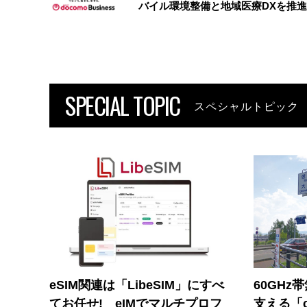
バイル環境整備と地域医療DXを推進
SPECIAL TOPIC
スペシャルトピック
eSIM関連は「LibeSIM」にすべ
60GHz
てお任せ! eIMでマルチプロフ
支える「c