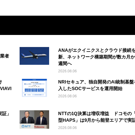
ANAがエクイニクスとクラウド接続
事業者
新、ネットワーク構築期間が数カ月か
週間へ
2026.08.06
け
NRIセキュア、独自開発のAI統制基盤
IAVI
入したSOCサービスを運用開始
2026.08.06
実証」
NTTの1Q決算は増収増益 ドコモの
型HAPS」は9月から能登エリアで実
2026.08.06