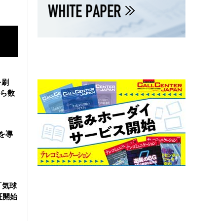
を刷
ら数
を導
「気球
証開始