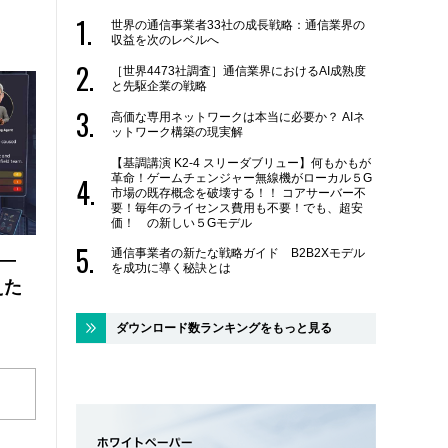
世界の通信事業者33社の成長戦略：通信業界の
収益を次のレベルへ
［世界4473社調査］通信業界におけるAI成熟度
と先駆企業の戦略
高価な専用ネットワークは本当に必要か？ AIネ
ットワーク構築の現実解
【基調講演 K2-4 スリーダブリュー】何もかもが
革命！ゲームチェンジャー無線機がローカル５G
市場の既存概念を破壊する！！ コアサーバー不
要！毎年のライセンス費用も不要！でも、超安
価！ の新しい５Gモデル
通信事業者の新たな戦略ガイド B2B2Xモデル
 ―
を成功に導く秘訣とは
えた
ダウンロード数ランキングをもっと見る