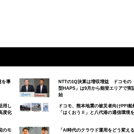
盤を導
NTTの1Q決算は増収増益 ドコモの
型HAPS」は9月から能登エリアで実
始
を活用し
ドコモ、熊本地震の被災者向けPFI船
高度化
「はくおうⅡ」と八代港の通信環境
院のモ
「AI時代のクラウド運用をどう変え