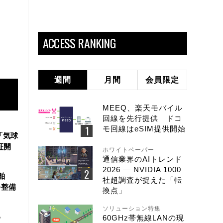
ACCESS RANKING
週間
月間
会員限定
MEEQ、楽天モバイル
回線を先行提供 ドコ
モ回線はeSIM提供開始
「気球
証開
ホワイトペーパー
通信業界のAIトレンド
2026 ― NVIDIA 1000
舶
社超調査が捉えた「転
を整備
換点」
ソリューション特集
る
60GHz帯無線LANの現