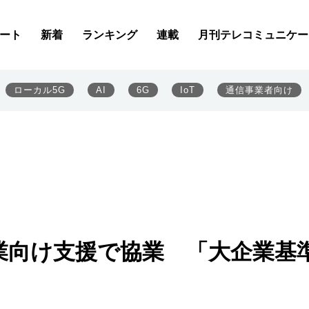
ート
新着
ランキング
連載
月刊テレコミュニケー
ローカル5G
AI
6G
IoT
通信事業者向け
業向け支援で協業 「大企業基