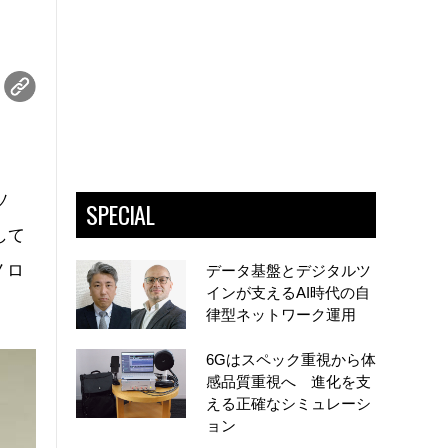
ソ
SPECIAL
して
ノロ
データ基盤とデジタルツ
インが支えるAI時代の自
律型ネットワーク運用
6Gはスペック重視から体
感品質重視へ 進化を支
える正確なシミュレーシ
ョン