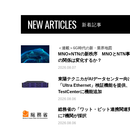
NEW ARTICLES
新着記事
＜連載＞6G時代の新・業界地図
MNO×NTNの新秩序 MNOとNTN
の関係は変化するか？
2026.08.07
東陽テクニカがAIデータセンター向
「Ultra Ethernet」検証機能を提供、V
TestCenterに機能追加
2026.08.06
総務省の「ワット・ビット連携関連
に7機関が採択
2026.08.06