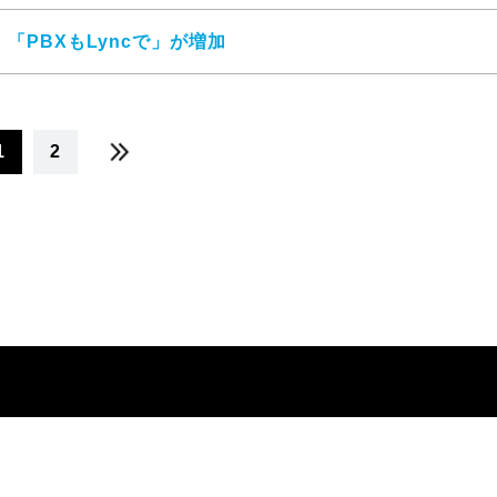
ジ
「PBXもLyncで」が増加
1
2