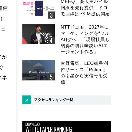
MEEQ、楽天モバイル
回線を先行提供 ドコ
開催
モ回線はeSIM提供開始
うに
NTTドコモ、2027年に
ミュ
マーケティングを“フル
AI化”へ 「現場社員も
納得の切れ味鋭いAIエ
ージェント作る」
どが
古野電気、LEO衛星測
で
位サービス「Pulsar」
の衛星から実信号を受
ジネ
信
アクセスランキング一覧
DOWNLOAD
WHITE PAPER RANKING