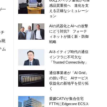
6Gはスペック重視から体
感品質重視へ 進化を支
が一
える正確なシミュレーシ
ョン
AIの武器化とAIへの攻撃
にどう対抗? フォーテ
ルチ
ィネットが描く新・防御
る統
戦略
テム
AIネイティブ時代の通信
インフラに不可欠な
「Trusted Connectivity」
通信事業者が「AI Grid」
の担い手に AIサービス
収益化の新地平を切り拓
く
愛媛CATVが集合住宅
FTTHにEdgecore ECSス