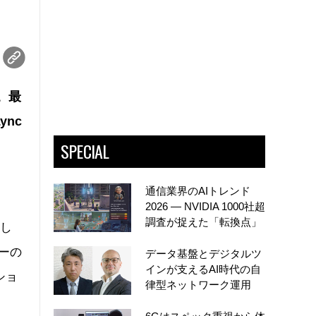
。最
ync
SPECIAL
通信業界のAIトレンド
2026 ― NVIDIA 1000社超
調査が捉えた「転換点」
始し
ーの
データ基盤とデジタルツ
インが支えるAI時代の自
ショ
律型ネットワーク運用