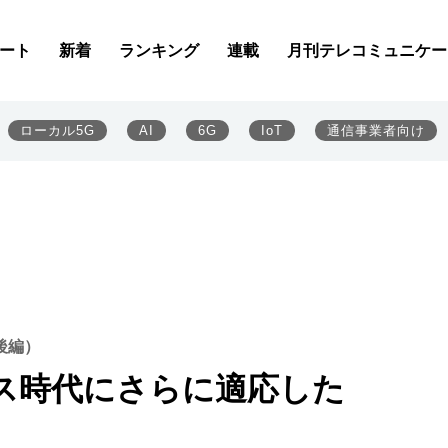
ート
新着
ランキング
連載
月刊テレコミュニケー
ローカル5G
AI
6G
IoT
通信事業者向け
後編）
ス時代にさらに適応した