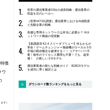
世界の通信事業者33社の成長戦略：通信業界の
収益を次のレベルへ
［世界4473社調査］通信業界におけるAI成熟度
と先駆企業の戦略
高価な専用ネットワークは本当に必要か？ AIネ
ットワーク構築の現実解
【基調講演 K2-4 スリーダブリュー】何もかもが
革命！ゲームチェンジャー無線機がローカル５G
市場の既存概念を破壊する！！ コアサーバー不
要！毎年のライセンス費用も不要！でも、超安
価！ の新しい５Gモデル
の特徴
通信事業者の新たな戦略ガイド B2B2Xモデル
を成功に導く秘訣とは
ラウ
の
ダウンロード数ランキングをもっと見る
ります）