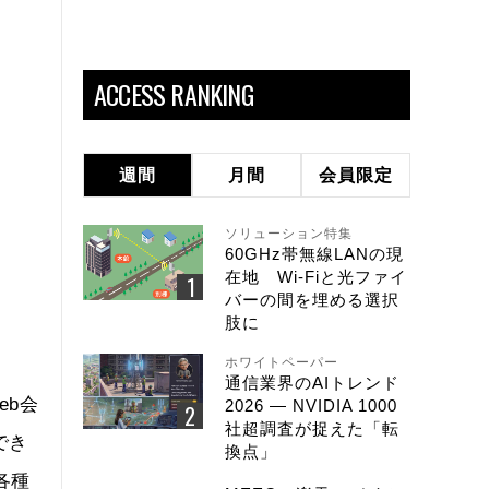
ACCESS RANKING
週間
月間
会員限定
ソリューション特集
60GHz帯無線LANの現
在地 Wi-Fiと光ファイ
バーの間を埋める選択
肢に
ホワイトペーパー
通信業界のAIトレンド
eb会
2026 ― NVIDIA 1000
社超調査が捉えた「転
でき
換点」
各種