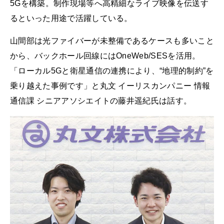
5Gを構築。制作現場等へ高精細なライブ映像を伝送す
るといった用途で活躍している。
山間部は光ファイバーが未整備であるケースも多いこと
から、バックホール回線にはOneWeb/SESを活用。
「ローカル5Gと衛星通信の連携により、“地理的制約”を
乗り越えた事例です」と丸文 イーリスカンパニー 情報
通信課 シニアアソシエイトの藤井遥紀氏は話す。