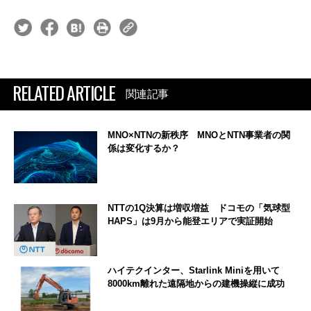
RELATED ARTICLE
関連記事
MNO×NTNの新秩序 MNOとNTN事業者の関
係は変化するか？
NTTの1Q決算は増収増益 ドコモの「気球型
HAPS」は9月から能登エリアで実証開始
ハイテクインター、Starlink Miniを用いて
8000km離れた遠隔地からの建機操縦に成功