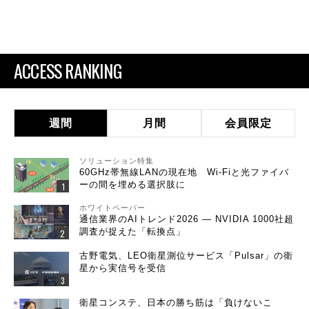
ACCESS RANKING
週間
月間
会員限定
ソリューション特集
60GHz帯無線LANの現在地 Wi-Fiと光ファイバ
ーの間を埋める選択肢に
ホワイトペーパー
通信業界のAIトレンド2026 ― NVIDIA 1000社超
調査が捉えた「転換点」
古野電気、LEO衛星測位サービス「Pulsar」の衛
星から実信号を受信
衛星コンステ、日本の勝ち筋は「負けないこ