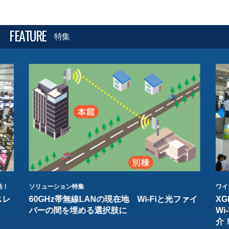
FEATURE
特集
結！
ソリューション特集
ワイ
スレ
60GHz帯無線LANの現在地 Wi-Fiと光ファイ
XG
バーの間を埋める選択肢に
W
介