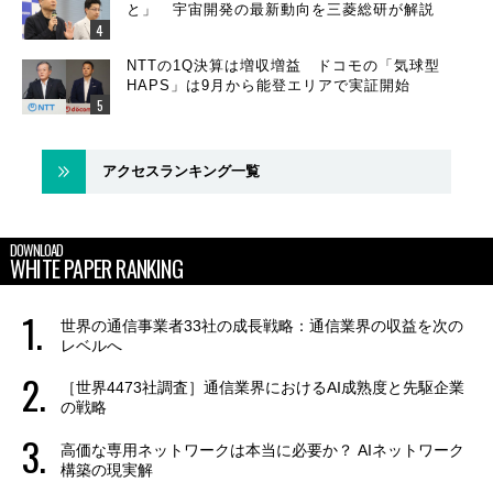
と」 宇宙開発の最新動向を三菱総研が解説
NTTの1Q決算は増収増益 ドコモの「気球型
HAPS」は9月から能登エリアで実証開始
アクセスランキング一覧
DOWNLOAD
WHITE PAPER RANKING
世界の通信事業者33社の成長戦略：通信業界の収益を次の
レベルへ
［世界4473社調査］通信業界におけるAI成熟度と先駆企業
の戦略
高価な専用ネットワークは本当に必要か？ AIネットワーク
構築の現実解