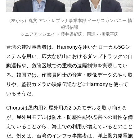
（左から）丸文 アントレプレナ事業本部 イーリスカンパニー 情
報通信課
シニアアソシエイト 藤井遥紀氏、同課 小川竜平氏
台湾の建設事業者は、Harmonyを用いたローカル5Gシ
ステムを用い、広大な鉱山におけるダンプトラックの自
動運転や、危険区域での重機の遠隔制御を実現してい
る。韓国では、作業員同士の音声・映像データのやり取
りや、監視カメラの映像伝送などにHarmonyを使って
いるそうだ。
Chorusは屋内用と屋外用の2つのモデルを取り揃える
が、屋外用モデルは防水・防塵性能や塩害への耐性を備
えていることから、海上での利用が増えているとのこと
だ。例えば、台湾のインフラ事業者は、洋上風力発電施