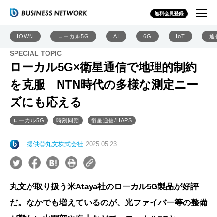
無料会員登録
IOWN
ローカル5G
AI
6G
IoT
通
SPECIAL TOPIC
ローカル5G×衛星通信で地理的制約
を克服 NTN時代の多様な測定ニー
ズにも応える
ローカル5G
時刻同期
衛星通信/HAPS
提供◎丸文株式会社
2025.05.23
丸文が取り扱う米Ataya社のローカル5G製品が好評
だ。なかでも増えているのが、光ファイバー等の整備