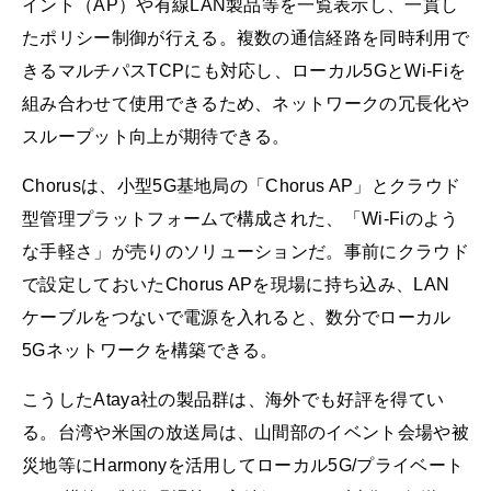
イント（AP）や有線LAN製品等を一覧表示し、一貫し
たポリシー制御が行える。複数の通信経路を同時利用で
きるマルチパスTCPにも対応し、ローカル5GとWi-Fiを
組み合わせて使用できるため、ネットワークの冗長化や
スループット向上が期待できる。
Chorusは、小型5G基地局の「Chorus AP」とクラウド
型管理プラットフォームで構成された、「Wi-Fiのよう
な手軽さ」が売りのソリューションだ。事前にクラウド
で設定しておいたChorus APを現場に持ち込み、LAN
ケーブルをつないで電源を入れると、数分でローカル
5Gネットワークを構築できる。
こうしたAtaya社の製品群は、海外でも好評を得てい
る。台湾や米国の放送局は、山間部のイベント会場や被
災地等にHarmonyを活用してローカル5G/プライベート