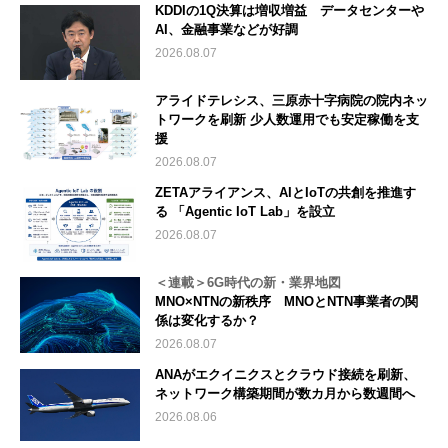
KDDIの1Q決算は増収増益 データセンターや
AI、金融事業などが好調
2026.08.07
アライドテレシス、三原赤十字病院の院内ネッ
トワークを刷新 少人数運用でも安定稼働を支
援
2026.08.07
ZETAアライアンス、AIとIoTの共創を推進す
る 「Agentic IoT Lab」を設立
2026.08.07
＜連載＞6G時代の新・業界地図
MNO×NTNの新秩序 MNOとNTN事業者の関
係は変化するか？
2026.08.07
ANAがエクイニクスとクラウド接続を刷新、
ネットワーク構築期間が数カ月から数週間へ
2026.08.06