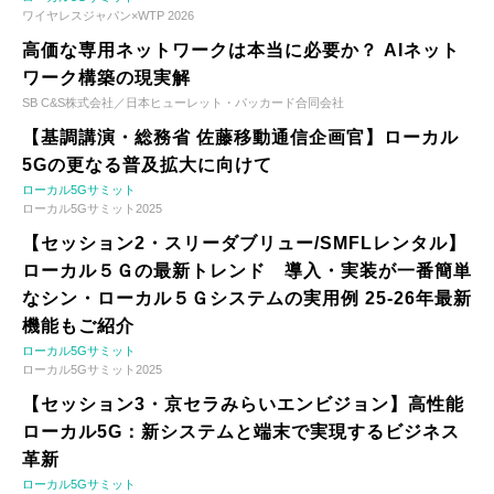
ワイヤレスジャパン×WTP 2026
高価な専用ネットワークは本当に必要か？ AIネット
ワーク構築の現実解
SB C&S株式会社／日本ヒューレット・パッカード合同会社
【基調講演・総務省 佐藤移動通信企画官】ローカル
5Gの更なる普及拡大に向けて
ローカル5Gサミット
ローカル5Gサミット2025
【セッション2・スリーダブリュー/SMFLレンタル】
ローカル５Ｇの最新トレンド 導入・実装が一番簡単
なシン・ローカル５Ｇシステムの実用例 25-26年最新
機能もご紹介
ローカル5Gサミット
ローカル5Gサミット2025
【セッション3・京セラみらいエンビジョン】高性能
ローカル5G：新システムと端末で実現するビジネス
革新
ローカル5Gサミット