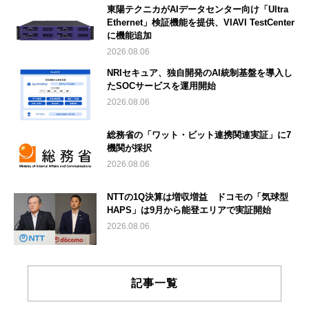
東陽テクニカがAIデータセンター向け「Ultra
Ethernet」検証機能を提供、VIAVI TestCenter
に機能追加
2026.08.06
NRIセキュア、独自開発のAI統制基盤を導入し
たSOCサービスを運用開始
2026.08.06
総務省の「ワット・ビット連携関連実証」に7
機関が採択
2026.08.06
NTTの1Q決算は増収増益 ドコモの「気球型
HAPS」は9月から能登エリアで実証開始
2026.08.06
記事一覧