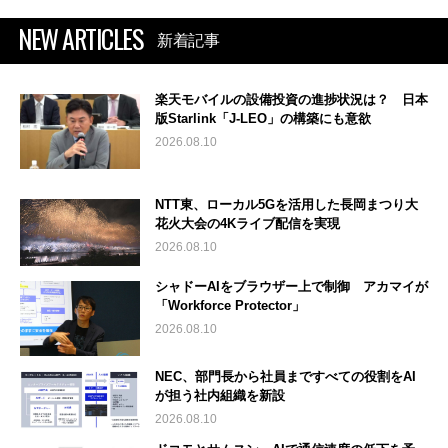
NEW ARTICLES
新着記事
楽天モバイルの設備投資の進捗状況は？ 日本
版Starlink「J-LEO」の構築にも意欲
2026.08.10
NTT東、ローカル5Gを活用した長岡まつり大
花火大会の4Kライブ配信を実現
2026.08.10
シャドーAIをブラウザー上で制御 アカマイが
「Workforce Protector」
2026.08.10
NEC、部門長から社員まですべての役割をAI
が担う社内組織を新設
2026.08.10