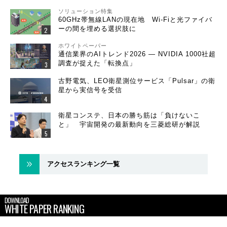
ソリューション特集
60GHz帯無線LANの現在地 Wi-Fiと光ファイバ
ーの間を埋める選択肢に
ホワイトペーパー
通信業界のAIトレンド2026 ― NVIDIA 1000社超
調査が捉えた「転換点」
古野電気、LEO衛星測位サービス「Pulsar」の衛
星から実信号を受信
衛星コンステ、日本の勝ち筋は「負けないこ
と」 宇宙開発の最新動向を三菱総研が解説
アクセスランキング一覧
DOWNLOAD
WHITE PAPER RANKING