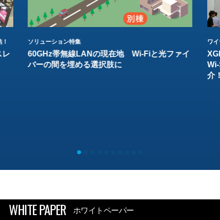
結！
ソリューション特集
ワイ
スレ
60GHz帯無線LANの現在地 Wi-Fiと光ファイ
XG
バーの間を埋める選択肢に
W
介
WHITE PAPER
ホワイトペーパー