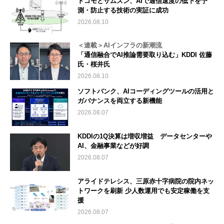
ドコモとサムスン、AIで通信速度の低下を予
測・防止する技術の実証に成功
2026.08.10
＜連載＞AIインフラの新潮流
「通信融合でAI推論需要取り込む」KDDI 佐藤
氏・桜井氏
2026.08.10
ソフトバンク、AIコーディングツールの活用と
ガバナンスを両立する新機能
2026.08.07
KDDIの1Q決算は増収増益 データセンターや
AI、金融事業などが好調
2026.08.07
アライドテレシス、三原赤十字病院の院内ネッ
トワークを刷新 少人数運用でも安定稼働を支
援
2026.08.07