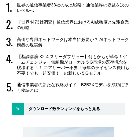
世界の通信事業者33社の成長戦略：通信業界の収益を次の
レベルへ
［世界4473社調査］通信業界におけるAI成熟度と先駆企業
の戦略
高価な専用ネットワークは本当に必要か？ AIネットワーク
構築の現実解
【基調講演 K2-4 スリーダブリュー】何もかもが革命！ゲ
ームチェンジャー無線機がローカル５G市場の既存概念を
破壊する！！ コアサーバー不要！毎年のライセンス費用も
不要！でも、超安価！ の新しい５Gモデル
通信事業者の新たな戦略ガイド B2B2Xモデルを成功に導
く秘訣とは
ダウンロード数ランキングをもっと見る