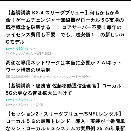
【基調講演 K2-4 スリーダブリュー】何もかもが革
命！ゲームチェンジャー無線機がローカル５G市場の
既存概念を破壊する！！ コアサーバー不要！毎年の
ライセンス費用も不要！でも、超安価！ の新しい５
Gモデル
ローカル5Gサミット
ワイヤレスジャパン×WTP 2026
高価な専用ネットワークは本当に必要か？ AIネット
ワーク構築の現実解
SB C&S株式会社／日本ヒューレット・パッカード合同会社
【基調講演・総務省 佐藤移動通信企画官】ローカル
5Gの更なる普及拡大に向けて
ローカル5Gサミット
ローカル5Gサミット2025
【セッション2・スリーダブリュー/SMFLレンタル】
ローカル５Ｇの最新トレンド 導入・実装が一番簡単
なシン・ローカル５Ｇシステムの実用例 25-26年最新