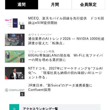
週間
月間
会員限定
MEEQ、楽天モバイル回線を先行提供 ドコモ回
線はeSIM提供開始
ホワイトペーパー
通信業界のAIトレンド2026 ― NVIDIA 1000社超
調査が捉えた「転換点」
ソリューション特集
60GHz帯無線LANの現在地 Wi-Fiと光ファイバ
ーの間を埋める選択肢に
NTTドコモ、2027年にマーケティングを“フルAI
化”へ 「現場社員も納得の切れ味鋭いAIエージ
ェント作る」
JR東日本、“新Suica”のデータ連携基盤に
Confluent採用
アクセスランキング一覧