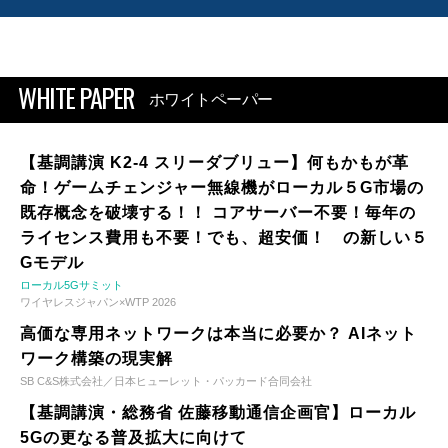
WHITE PAPER
ホワイトペーパー
【基調講演 K2-4 スリーダブリュー】何もかもが革
命！ゲームチェンジャー無線機がローカル５G市場の
既存概念を破壊する！！ コアサーバー不要！毎年の
ライセンス費用も不要！でも、超安価！ の新しい５
Gモデル
ローカル5Gサミット
ワイヤレスジャパン×WTP 2026
高価な専用ネットワークは本当に必要か？ AIネット
ワーク構築の現実解
SB C&S株式会社／日本ヒューレット・パッカード合同会社
【基調講演・総務省 佐藤移動通信企画官】ローカル
5Gの更なる普及拡大に向けて