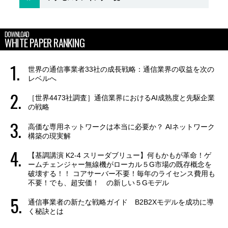
DOWNLOAD
WHITE PAPER RANKING
世界の通信事業者33社の成長戦略：通信業界の収益を次の
レベルへ
［世界4473社調査］通信業界におけるAI成熟度と先駆企業
の戦略
高価な専用ネットワークは本当に必要か？ AIネットワーク
構築の現実解
【基調講演 K2-4 スリーダブリュー】何もかもが革命！ゲ
ームチェンジャー無線機がローカル５G市場の既存概念を
破壊する！！ コアサーバー不要！毎年のライセンス費用も
不要！でも、超安価！ の新しい５Gモデル
通信事業者の新たな戦略ガイド B2B2Xモデルを成功に導
く秘訣とは