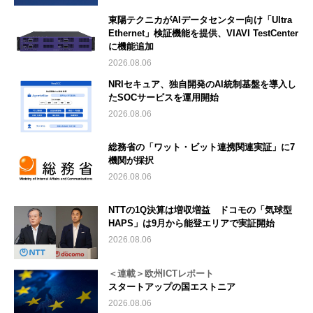
東陽テクニカがAIデータセンター向け「Ultra
Ethernet」検証機能を提供、VIAVI TestCenter
に機能追加
2026.08.06
NRIセキュア、独自開発のAI統制基盤を導入し
たSOCサービスを運用開始
2026.08.06
総務省の「ワット・ビット連携関連実証」に7
機関が採択
2026.08.06
NTTの1Q決算は増収増益 ドコモの「気球型
HAPS」は9月から能登エリアで実証開始
2026.08.06
＜連載＞欧州ICTレポート
スタートアップの国エストニア
2026.08.06