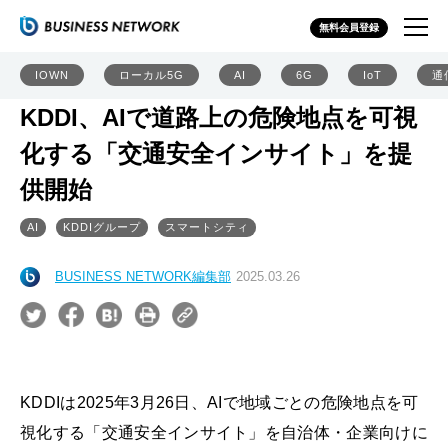
無料会員登録
IOWN
ローカル5G
AI
6G
IoT
通
KDDI、AIで道路上の危険地点を可視
化する「交通安全インサイト」を提
供開始
AI
KDDIグループ
スマートシティ
BUSINESS NETWORK編集部
2025.03.26
KDDIは2025年3月26日、AIで地域ごとの危険地点を可
視化する「交通安全インサイト」を自治体・企業向けに