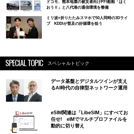
ドコモ、熊本地震の被災者向けPFI船舶「はく
おうⅡ」と八代港の通信環境を整備
ミリ波×折りたたみスマホで50人同時の3Dライ
ブ KDDIが普及の好循環を狙う
SPECIAL TOPIC
スペシャルトピック
データ基盤とデジタルツインが支え
るAI時代の自律型ネットワーク運用
eSIM関連は「LibeSIM」にすべてお
任せ! eIMでマルチプロファイルを
動的に切り替え