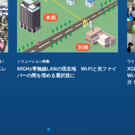
結！
ソリューション特集
ワイ
スレ
60GHz帯無線LANの現在地 Wi-Fiと光ファイ
XG
バーの間を埋める選択肢に
W
介