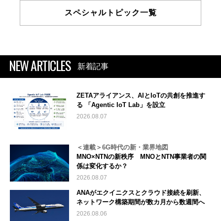
スペシャルトピック一覧
NEW ARTICLES
新着記事
ZETAアライアンス、AIとIoTの共創を推進す
る 「Agentic IoT Lab」を設立
2026.08.07
＜連載＞6G時代の新・業界地図
MNO×NTNの新秩序 MNOとNTN事業者の関
係は変化するか？
2026.08.07
ANAがエクイニクスとクラウド接続を刷新、
ネットワーク構築期間が数カ月から数週間へ
2026.08.06