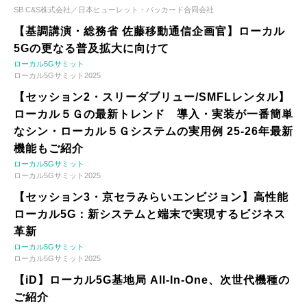
SB C&S株式会社／日本ヒューレット・パッカード合同会社
【基調講演・総務省 佐藤移動通信企画官】ローカル
5Gの更なる普及拡大に向けて
ローカル5Gサミット
ローカル5Gサミット2025
【セッション2・スリーダブリュー/SMFLレンタル】
ローカル５Ｇの最新トレンド 導入・実装が一番簡単
なシン・ローカル５Ｇシステムの実用例 25-26年最新
機能もご紹介
ローカル5Gサミット
ローカル5Gサミット2025
【セッション3・京セラみらいエンビジョン】高性能
ローカル5G：新システムと端末で実現するビジネス
革新
ローカル5Gサミット
ローカル5Gサミット2025
【iD】ローカル5G基地局 All-In-One、次世代機種の
ご紹介