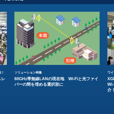
結！
ソリューション特集
ワイ
スレ
60GHz帯無線LANの現在地 Wi-Fiと光ファイ
XG
バーの間を埋める選択肢に
W
介