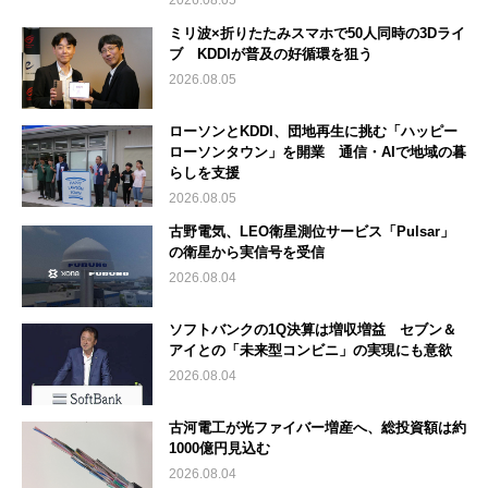
ミリ波×折りたたみスマホで50人同時の3Dライ
ブ KDDIが普及の好循環を狙う
2026.08.05
ローソンとKDDI、団地再生に挑む「ハッピー
ローソンタウン」を開業 通信・AIで地域の暮
らしを支援
2026.08.05
古野電気、LEO衛星測位サービス「Pulsar」
の衛星から実信号を受信
2026.08.04
ソフトバンクの1Q決算は増収増益 セブン＆
アイとの「未来型コンビニ」の実現にも意欲
2026.08.04
古河電工が光ファイバー増産へ、総投資額は約
1000億円見込む
2026.08.04