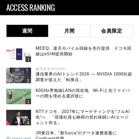
ACCESS RANKING
週間
月間
会員限定
MEEQ、楽天モバイル回線を先行提供 ドコモ回
線はeSIM提供開始
ホワイトペーパー
通信業界のAIトレンド2026 ― NVIDIA 1000社超
調査が捉えた「転換点」
60GHz帯無線LANの現在地 Wi-Fiと光ファイバ
ーの間を埋める選択肢に
NTTドコモ、2027年にマーケティングを“フルAI
化”へ 「現場社員も納得の切れ味鋭いAIエージ
ェント作る」
JR東日本、“新Suica”のデータ連携基盤に
Confluent採用