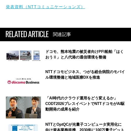
発表資料（NTTコミュニケーションズ）
RELATED ARTICLE
関連記事
ドコモ、熊本地震の被災者向けPFI船舶「はく
おうⅡ」と八代港の通信環境を整備
NTTドコモビジネス、つがる総合病院のモバイ
ル環境整備と地域医療DXを推進
「AI時代のクラウド運用をどう変えるか」
CODT2026プレスイベントでNTTドコモがAI駆
動開発の成果を紹介
NTTとOptQCが光量子コンピュータ実用化に
向け資本業務提携、2030年に100万量子ビット