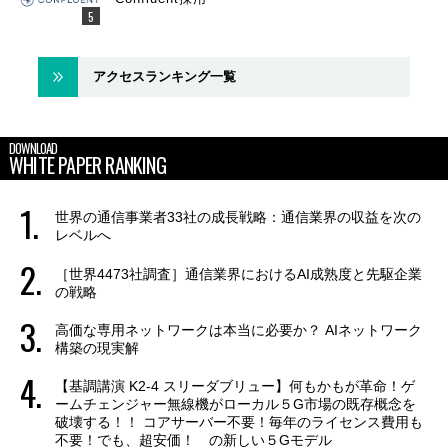
アクセスランキング一覧
DOWNLOAD
WHITE PAPER RANKING
世界の通信事業者33社の成長戦略：通信業界の収益を次の
レベルへ
［世界4473社調査］通信業界におけるAI成熟度と先駆企業
の戦略
高価な専用ネットワークは本当に必要か？ AIネットワーク
構築の現実解
【基調講演 K2-4 スリーダブリュー】何もかもが革命！ゲ
ームチェンジャー無線機がローカル５G市場の既存概念を
破壊する！！ コアサーバー不要！毎年のライセンス費用も
不要！でも、超安価！ の新しい５Gモデル