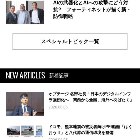
AIの武器化とAIへの攻撃にどう対
抗? フォーティネットが描く新・
防御戦略
スペシャルトピック一覧
NEW ARTICLES
新着記事
オプテージ 名部社長「日本のデジタルインフ
ラ強靭化へ 関西から全国、海外へ羽ばたく」
2026.08.06
ドコモ、熊本地震の被災者向けPFI船舶「はく
おうⅡ」と八代港の通信環境を整備
2026.08.05