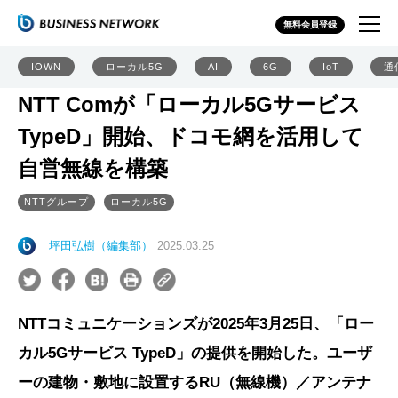
無料会員登録
IOWN
ローカル5G
AI
6G
IoT
通
NTT Comが「ローカル5Gサービス
TypeD」開始、ドコモ網を活用して
自営無線を構築
NTTグループ
ローカル5G
坪田弘樹（編集部）
2025.03.25
NTTコミュニケーションズが2025年3月25日、「ロー
カル5Gサービス TypeD」の提供を開始した。ユーザ
ーの建物・敷地に設置するRU（無線機）／アンテナ