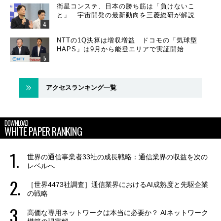
衛星コンステ、日本の勝ち筋は「負けないこ
と」 宇宙開発の最新動向を三菱総研が解説
NTTの1Q決算は増収増益 ドコモの「気球型
HAPS」は9月から能登エリアで実証開始
アクセスランキング一覧
DOWNLOAD
WHITE PAPER RANKING
世界の通信事業者33社の成長戦略：通信業界の収益を次の
レベルへ
［世界4473社調査］通信業界におけるAI成熟度と先駆企業
の戦略
高価な専用ネットワークは本当に必要か？ AIネットワーク