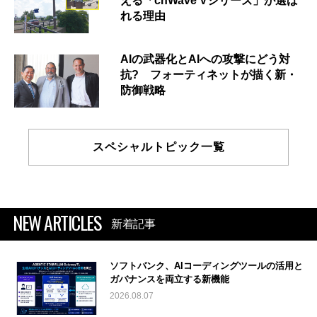
える「cnWave Vシリーズ」が選ば
れる理由
AIの武器化とAIへの攻撃にどう対
抗? フォーティネットが描く新・
防御戦略
スペシャルトピック一覧
NEW ARTICLES
新着記事
ソフトバンク、AIコーディングツールの活用と
ガバナンスを両立する新機能
2026.08.07