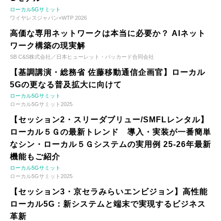
ローカル5Gサミット
ワイヤレスジャパン×WTP 2026
高価な専用ネットワークは本当に必要か？ AIネット
ワーク構築の現実解
SB C&S株式会社／日本ヒューレット・パッカード合同会社
【基調講演・総務省 佐藤移動通信企画官】ローカル
5Gの更なる普及拡大に向けて
ローカル5Gサミット
ローカル5Gサミット2025
【セッション2・スリーダブリュー/SMFLレンタル】
ローカル５Ｇの最新トレンド 導入・実装が一番簡単
なシン・ローカル５Ｇシステムの実用例 25-26年最新
機能もご紹介
ローカル5Gサミット
ローカル5Gサミット2025
【セッション3・京セラみらいエンビジョン】高性能
ローカル5G：新システムと端末で実現するビジネス
革新