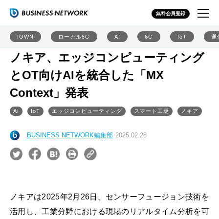
無料会員登録
IOWN
ローカル5G
AI
6G
IoT
通
ノキア、エッジコンピューティング
とOT向けAIを統合した「MX
Context」発表
AI
IoT
エッジコンピューティング
スマート工場
ノキア
BUSINESS NETWORK編集部
2025.02.28
ノキアは2025年2月26日、センサーフュージョン技術を
活用し、工業分野における現場のリアルタイム分析を可