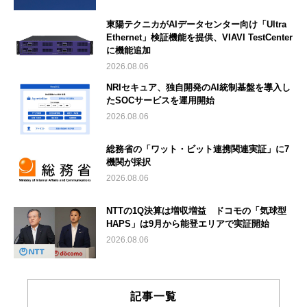
東陽テクニカがAIデータセンター向け「Ultra
Ethernet」検証機能を提供、VIAVI TestCenter
に機能追加
2026.08.06
NRIセキュア、独自開発のAI統制基盤を導入し
たSOCサービスを運用開始
2026.08.06
総務省の「ワット・ビット連携関連実証」に7
機関が採択
2026.08.06
NTTの1Q決算は増収増益 ドコモの「気球型
HAPS」は9月から能登エリアで実証開始
2026.08.06
記事一覧