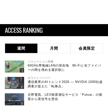
ACCESS RANKING
週間
月間
会員限定
ソリューション特集
60GHz帯無線LANの現在地 Wi-Fiと光ファイバ
ーの間を埋める選択肢に
ホワイトペーパー
通信業界のAIトレンド2026 ― NVIDIA 1000社超
調査が捉えた「転換点」
古野電気、LEO衛星測位サービス「Pulsar」の衛
星から実信号を受信