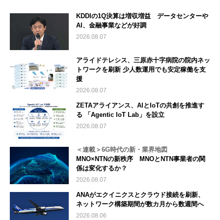
KDDIの1Q決算は増収増益 データセンターや
AI、金融事業などが好調
2026.08.07
アライドテレシス、三原赤十字病院の院内ネッ
トワークを刷新 少人数運用でも安定稼働を支
援
2026.08.07
ZETAアライアンス、AIとIoTの共創を推進す
る 「Agentic IoT Lab」を設立
2026.08.07
＜連載＞6G時代の新・業界地図
MNO×NTNの新秩序 MNOとNTN事業者の関
係は変化するか？
2026.08.07
ANAがエクイニクスとクラウド接続を刷新、
ネットワーク構築期間が数カ月から数週間へ
2026.08.06