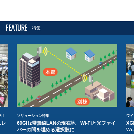
FEATURE
特集
結！
ソリューション特集
ワイ
スレ
60GHz帯無線LANの現在地 Wi-Fiと光ファイ
XG
バーの間を埋める選択肢に
W