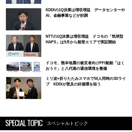
KDDIの1Q決算は増収増益 データセンターや
AI、金融事業などが好調
NTTの1Q決算は増収増益 ドコモの「気球型
HAPS」は9月から能登エリアで実証開始
ドコモ、熊本地震の被災者向けPFI船舶「はく
おうⅡ」と八代港の通信環境を整備
ミリ波×折りたたみスマホで50人同時の3Dライ
ブ KDDIが普及の好循環を狙う
SPECIAL TOPIC
スペシャルトピック