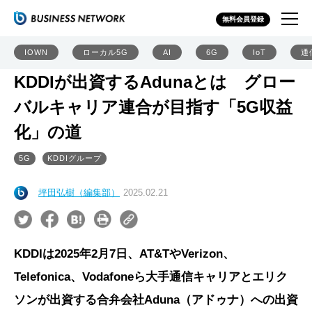
無料会員登録
IOWN
ローカル5G
AI
6G
IoT
通
KDDIが出資するAdunaとは グロー
バルキャリア連合が目指す「5G収益
化」の道
5G
KDDIグループ
坪田弘樹（編集部）
2025.02.21
KDDIは2025年2月7日、AT&TやVerizon、
Telefonica、Vodafoneら大手通信キャリアとエリク
ソンが出資する合弁会社Aduna（アドゥナ）への出資