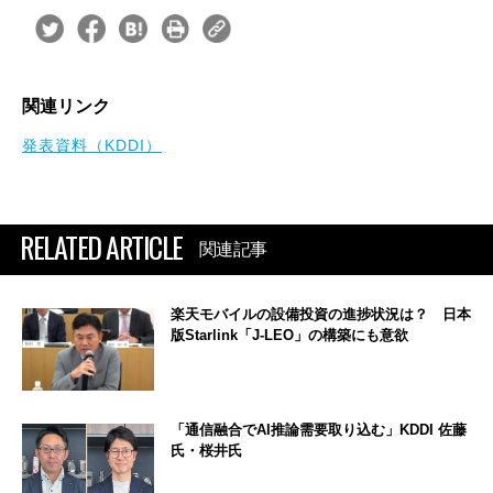
関連リンク
発表資料（KDDI）
RELATED ARTICLE
関連記事
楽天モバイルの設備投資の進捗状況は？ 日本
版Starlink「J-LEO」の構築にも意欲
「通信融合でAI推論需要取り込む」KDDI 佐藤
氏・桜井氏