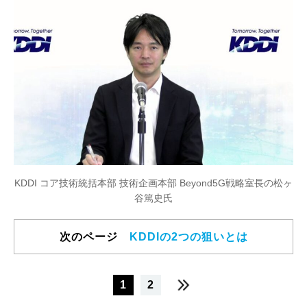
KDDI コア技術統括本部 技術企画本部 Beyond5G戦略室長の松ヶ
谷篤史氏
次のページ
KDDIの2つの狙いとは
1
2