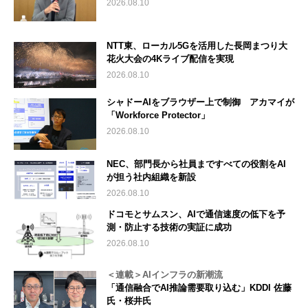
2026.08.10
NTT東、ローカル5Gを活用した長岡まつり大
花火大会の4Kライブ配信を実現
2026.08.10
シャドーAIをブラウザー上で制御 アカマイが
「Workforce Protector」
2026.08.10
NEC、部門長から社員まですべての役割をAI
が担う社内組織を新設
2026.08.10
ドコモとサムスン、AIで通信速度の低下を予
測・防止する技術の実証に成功
2026.08.10
＜連載＞AIインフラの新潮流
「通信融合でAI推論需要取り込む」KDDI 佐藤
氏・桜井氏