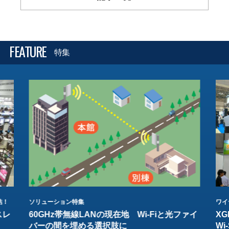
FEATURE
特集
結！
ソリューション特集
ワイ
スレ
60GHz帯無線LANの現在地 Wi-Fiと光ファイ
XG
バーの間を埋める選択肢に
W