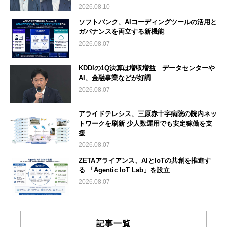
2026.08.10
ソフトバンク、AIコーディングツールの活用と
ガバナンスを両立する新機能
2026.08.07
KDDIの1Q決算は増収増益 データセンターや
AI、金融事業などが好調
2026.08.07
アライドテレシス、三原赤十字病院の院内ネッ
トワークを刷新 少人数運用でも安定稼働を支
援
2026.08.07
ZETAアライアンス、AIとIoTの共創を推進す
る 「Agentic IoT Lab」を設立
2026.08.07
記事一覧