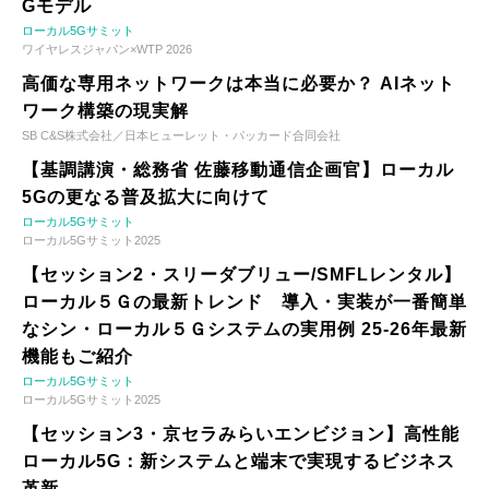
Gモデル
ローカル5Gサミット
ワイヤレスジャパン×WTP 2026
高価な専用ネットワークは本当に必要か？ AIネット
ワーク構築の現実解
SB C&S株式会社／日本ヒューレット・パッカード合同会社
【基調講演・総務省 佐藤移動通信企画官】ローカル
5Gの更なる普及拡大に向けて
ローカル5Gサミット
ローカル5Gサミット2025
【セッション2・スリーダブリュー/SMFLレンタル】
ローカル５Ｇの最新トレンド 導入・実装が一番簡単
なシン・ローカル５Ｇシステムの実用例 25-26年最新
機能もご紹介
ローカル5Gサミット
ローカル5Gサミット2025
【セッション3・京セラみらいエンビジョン】高性能
ローカル5G：新システムと端末で実現するビジネス
革新