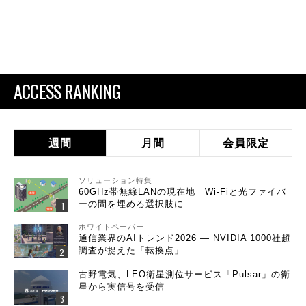
ACCESS RANKING
週間
月間
会員限定
ソリューション特集
60GHz帯無線LANの現在地 Wi-Fiと光ファイバ
ーの間を埋める選択肢に
ホワイトペーパー
通信業界のAIトレンド2026 ― NVIDIA 1000社超
調査が捉えた「転換点」
古野電気、LEO衛星測位サービス「Pulsar」の衛
星から実信号を受信