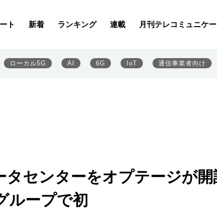
ート
新着
ランキング
連載
月刊テレコミュニケー
ローカル5G
AI
6G
IoT
通信事業者向け
データセンターをオプテージが開
力グループで初