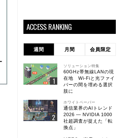
ACCESS RANKING
週間
月間
会員限定
ソリューション特集
60GHz帯無線LANの現
在地 Wi-Fiと光ファイ
バーの間を埋める選択
肢に
ホワイトペーパー
通信業界のAIトレンド
2026 ― NVIDIA 1000
社超調査が捉えた「転
換点」