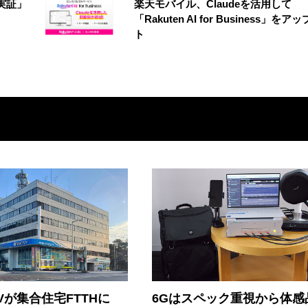
実証」
楽天モバイル、Claudeを活用して
「Rakuten AI for Business」をア
ト
Vが集合住宅FTTHに
6Gはスペック重視から体感