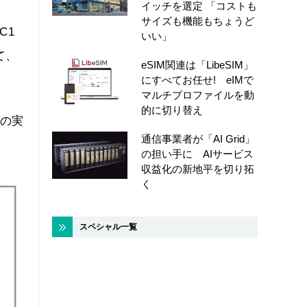
イッチを選定 「コストも
サイズも機能もちょうど
C1
いい」
て、
eSIM関連は「LibeSIM」
にすべてお任せ! eIMで
マルチプロファイルを動
的に切り替え
会の実
通信事業者が「AI Grid」
の担い手に AIサービス
収益化の新地平を切り拓
く
スペシャル一覧