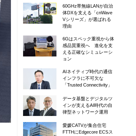
60GHz帯無線LANが自治
体DXを支える「cnWave
Vシリーズ」が選ばれる
理由
6Gはスペック重視から体
感品質重視へ 進化を支
える正確なシミュレーシ
ョン
AIネイティブ時代の通信
インフラに不可欠な
「Trusted Connectivity」
データ基盤とデジタルツ
インが支えるAI時代の自
律型ネットワーク運用
愛媛CATVが集合住宅
FTTHにEdgecore ECSス