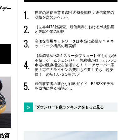
ップデー
世界の通信事業者33社の成長戦略：通信業界の
収益を次のレベルへ
［世界4473社調査］通信業界におけるAI成熟度
と先駆企業の戦略
高価な専用ネットワークは本当に必要か？ AIネ
ットワーク構築の現実解
【基調講演 K2-4 スリーダブリュー】何もかもが
革命！ゲームチェンジャー無線機がローカル５G
市場の既存概念を破壊する！！ コアサーバー不
要！毎年のライセンス費用も不要！でも、超安
価！ の新しい５Gモデル
通信事業者の新たな戦略ガイド B2B2Xモデル
を成功に導く秘訣とは
ダウンロード数ランキングをもっと見る
品質