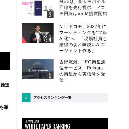
MEEQ、楽天モバイル
回線を先行提供 ドコ
モ回線はeSIM提供開始
NTTドコモ、2027年に
マーケティングを“フル
AI化”へ 「現場社員も
納得の切れ味鋭いAIエ
ージェント作る」
古野電気、LEO衛星測
位サービス「Pulsar」
の衛星から実信号を受
信
を推進
アクセスランキング一覧
盤を導
DOWNLOAD
WHITE PAPER RANKING