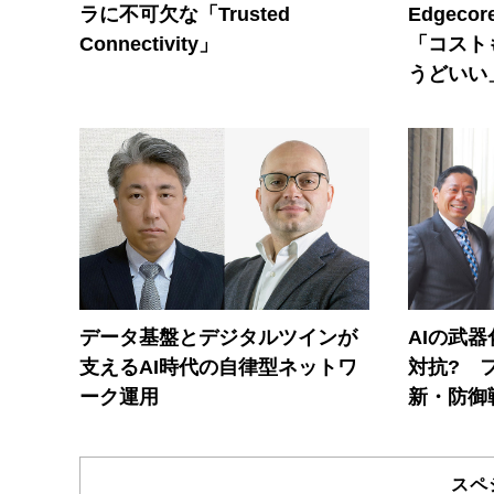
ラに不可欠な「Trusted
Edgec
Connectivity」
「コスト
うどいい
データ基盤とデジタルツインが
AIの武
支えるAI時代の自律型ネットワ
対抗? 
ーク運用
新・防御
スペ