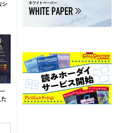
なシ
 ―
えた