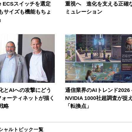
ore ECSスイッチを選定
重視へ 進化を支える正確
もサイズも機能もちょ
ミュレーション
」
器化とAIへの攻撃にどう
通信業界のAIトレンド2026
フォーティネットが描く
NVIDIA 1000社超調査が捉
戦略
「転換点」
シャルトピック一覧