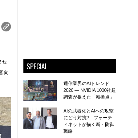
タセ
SPECIAL
客向
通信業界のAIトレンド
2026 ― NVIDIA 1000社超
調査が捉えた「転換点」
AIの武器化とAIへの攻撃
にどう対抗? フォーテ
ィネットが描く新・防御
戦略