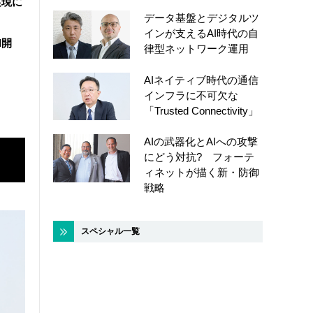
実現に
データ基盤とデジタルツ
インが支えるAI時代の自
I開
律型ネットワーク運用
AIネイティブ時代の通信
インフラに不可欠な
「Trusted Connectivity」
AIの武器化とAIへの攻撃
にどう対抗? フォーテ
ィネットが描く新・防御
戦略
スペシャル一覧