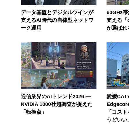
データ基盤とデジタルツインが
60GHz
支えるAI時代の自律型ネットワ
支える「c
ーク運用
が選ばれ
通信業界のAIトレンド2026 ―
愛媛CAT
NVIDIA 1000社超調査が捉えた
Edgec
「転換点」
「コスト
うどいい