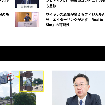
AIで
ン＆アイとの「未来型コンビニ」の
も意欲
院のモ
ワイヤレス給電が変えるフィジカルA
発 エイターリンクが示す「Real-to-
Sim」の可能性