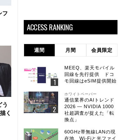
ンフ
ACCESS RANKING
週間
月間
会員限定
MEEQ、楽天モバイル
回線を先行提供 ドコ
モ回線はeSIM提供開始
ホワイトペーパー
通信業界のAIトレンド
どう
2026 ― NVIDIA 1000
が描く
社超調査が捉えた「転
換点」
60GHz帯無線LANの現
在地 Wi-Fiと光ファイ