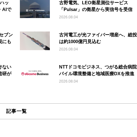
「ハッ
古野電気、LEO衛星測位サービス
AIで
「Pulsar」の衛星から実信号を受信
2026.08.04
セブン
古河電工が光ファイバー増産へ、総投
現にも
は約1000億円見込む
2026.08.04
けない
NTTドコモビジネス、つがる総合病
総研が
バイル環境整備と地域医療DXを推進
2026.08.04
記事一覧