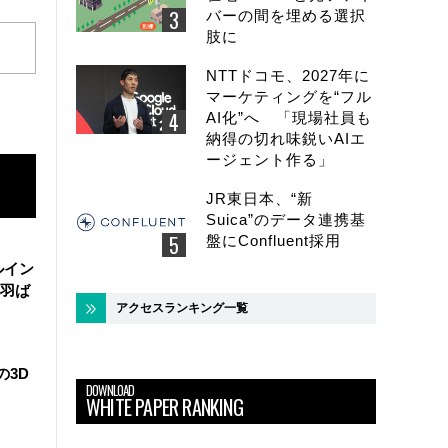
バーの間を埋める選択
肢に
NTTドコモ、2027年に
マーケティングを“フル
AI化”へ 「現場社員も
納得の切れ味鋭いAIエ
ージェント作る」
JR東日本、“新
Suica”のデータ連携基
盤にConfluent採用
ルイン
羽ば
アクセスランキング一覧
の3D
DOWNLOAD
WHITE PAPER RANKING