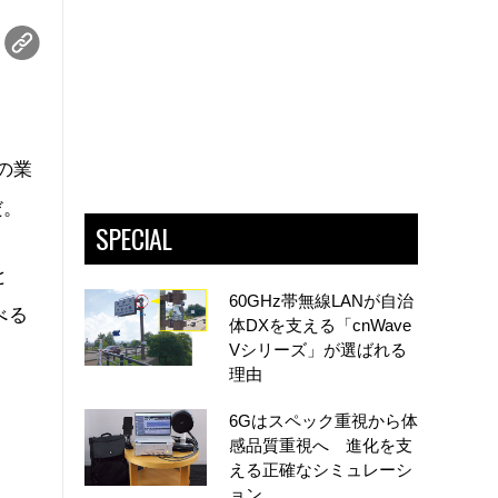
の業
だ。
SPECIAL
と
60GHz帯無線LANが自治
べる
体DXを支える「cnWave
Vシリーズ」が選ばれる
理由
6Gはスペック重視から体
感品質重視へ 進化を支
える正確なシミュレーシ
ョン