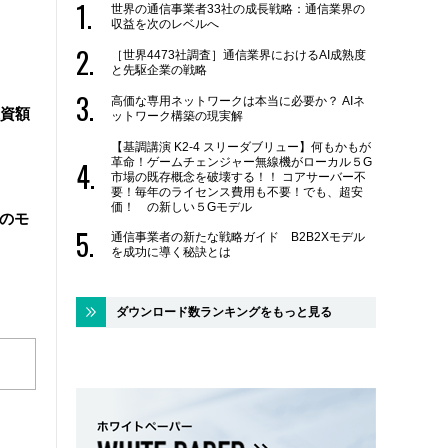
世界の通信事業者33社の成長戦略：通信業界の
収益を次のレベルへ
［世界4473社調査］通信業界におけるAI成熟度
と先駆企業の戦略
高価な専用ネットワークは本当に必要か？ AIネ
資額
ットワーク構築の現実解
【基調講演 K2-4 スリーダブリュー】何もかもが
革命！ゲームチェンジャー無線機がローカル５G
市場の既存概念を破壊する！！ コアサーバー不
要！毎年のライセンス費用も不要！でも、超安
価！ の新しい５Gモデル
院のモ
通信事業者の新たな戦略ガイド B2B2Xモデル
を成功に導く秘訣とは
ダウンロード数ランキングをもっと見る