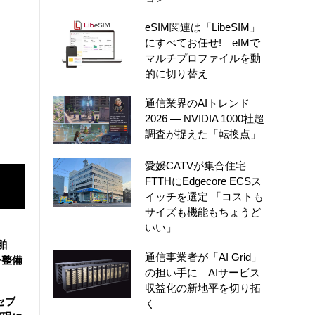
eSIM関連は「LibeSIM」
にすべてお任せ! eIMで
マルチプロファイルを動
的に切り替え
通信業界のAIトレンド
2026 ― NVIDIA 1000社超
調査が捉えた「転換点」
愛媛CATVが集合住宅
FTTHにEdgecore ECSス
イッチを選定 「コストも
サイズも機能もちょうど
いい」
舶
通信事業者が「AI Grid」
を整備
の担い手に AIサービス
収益化の新地平を切り拓
セブ
く