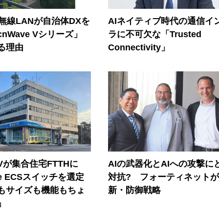
帯無線LANが自治体DXを
AIネイティブ時代の通信イ
nWave Vシリーズ」
ラに不可欠な「Trusted
る理由
Connectivity」
Vが集合住宅FTTHに
AIの武器化とAIへの攻撃に
ore ECSスイッチを選定
対抗? フォーティネット
もサイズも機能もちょ
新・防御戦略
」