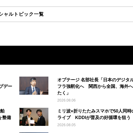
シャルトピック一覧
オプテージ 名部社長「日本のデジタ
アップデー
フラ強靭化へ 関西から全国、海外へ
たく」
2026.08.06
船舶
ミリ波×折りたたみスマホで50人同時
を整備
ライブ KDDIが普及の好循環を狙う
2026.08.05