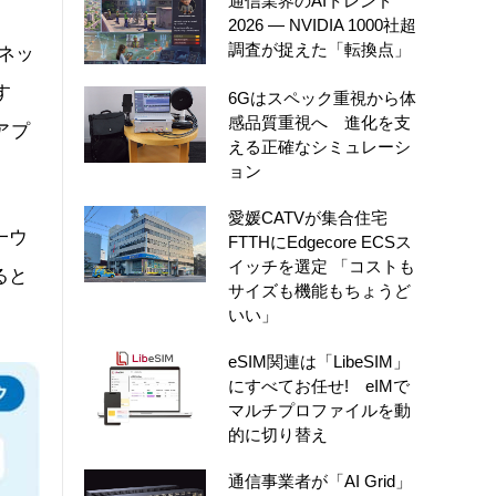
通信業界のAIトレンド
2026 ― NVIDIA 1000社超
調査が捉えた「転換点」
ネッ
す
6Gはスペック重視から体
感品質重視へ 進化を支
アプ
える正確なシミュレーシ
ョン
愛媛CATVが集合住宅
一ウ
FTTHにEdgecore ECSス
イッチを選定 「コストも
ると
サイズも機能もちょうど
いい」
eSIM関連は「LibeSIM」
にすべてお任せ! eIMで
マルチプロファイルを動
的に切り替え
通信事業者が「AI Grid」