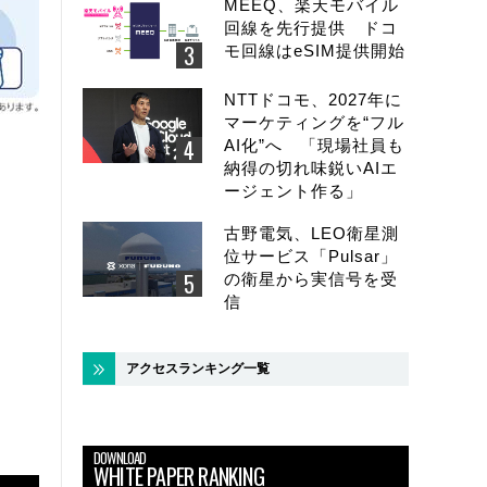
MEEQ、楽天モバイル
回線を先行提供 ドコ
モ回線はeSIM提供開始
NTTドコモ、2027年に
マーケティングを“フル
AI化”へ 「現場社員も
納得の切れ味鋭いAIエ
ージェント作る」
古野電気、LEO衛星測
位サービス「Pulsar」
の衛星から実信号を受
信
アクセスランキング一覧
DOWNLOAD
WHITE PAPER RANKING