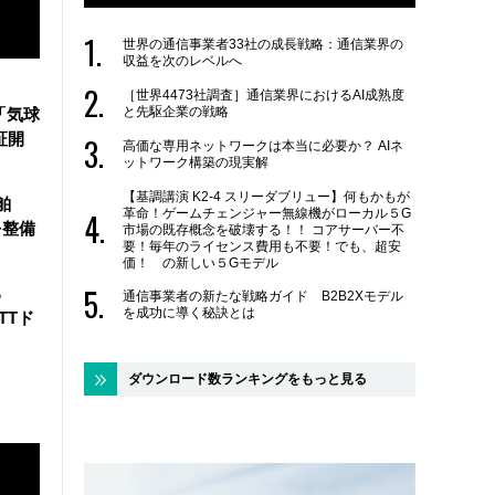
世界の通信事業者33社の成長戦略：通信業界の
収益を次のレベルへ
［世界4473社調査］通信業界におけるAI成熟度
と先駆企業の戦略
「気球
証開
高価な専用ネットワークは本当に必要か？ AIネ
ットワーク構築の現実解
【基調講演 K2-4 スリーダブリュー】何もかもが
舶
革命！ゲームチェンジャー無線機がローカル５G
を整備
市場の既存概念を破壊する！！ コアサーバー不
要！毎年のライセンス費用も不要！でも、超安
価！ の新しい５Gモデル
る
通信事業者の新たな戦略ガイド B2B2Xモデル
を成功に導く秘訣とは
TTド
ダウンロード数ランキングをもっと見る