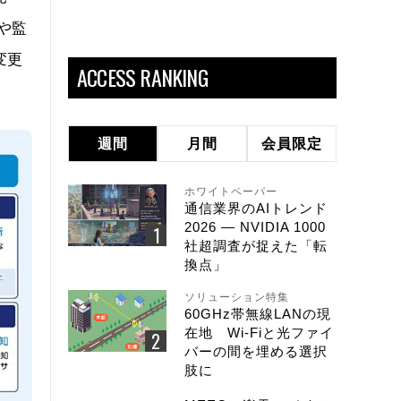
や監
変更
ACCESS RANKING
週間
月間
会員限定
ホワイトペーパー
通信業界のAIトレンド
2026 ― NVIDIA 1000
社超調査が捉えた「転
換点」
ソリューション特集
60GHz帯無線LANの現
在地 Wi-Fiと光ファイ
バーの間を埋める選択
肢に