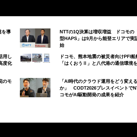
盤を導
NTTの1Q決算は増収増益 ドコモの
型HAPS」は9月から能登エリアで実
始
を活用し
ドコモ、熊本地震の被災者向けPFI船
高度化
「はくおうⅡ」と八代港の通信環境
院のモ
「AI時代のクラウド運用をどう変え
か」 CODT2026プレスイベントでN
コモがAI駆動開発の成果を紹介