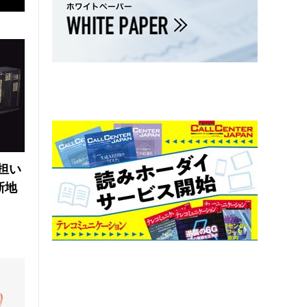
の担い
新地