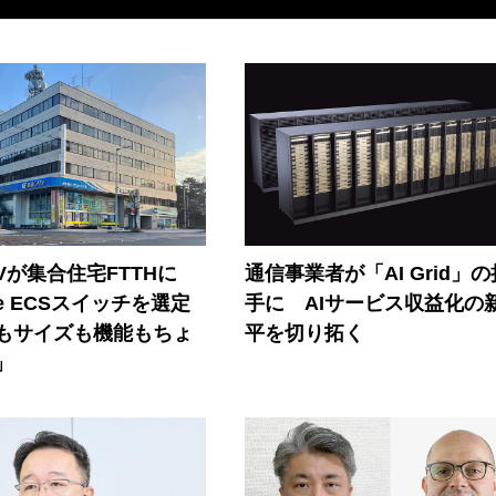
Vが集合住宅FTTHに
通信事業者が「AI Grid」
ore ECSスイッチを選定
手に AIサービス収益化の
もサイズも機能もちょ
平を切り拓く
」