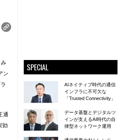
ーみ
SPECIAL
アン
プラ
AIネイティブ時代の通信
インフラに不可欠な
「Trusted Connectivity」
データ基盤とデジタルツ
正通
インが支えるAI時代の自
実効
律型ネットワーク運用