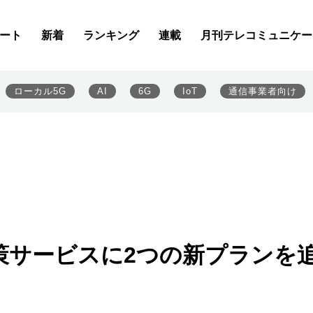
ート
新着
ランキング
連載
月刊テレコミュニケー
ローカル5G
AI
6G
IoT
通信事業者向け
策サービスに2つの新プランを