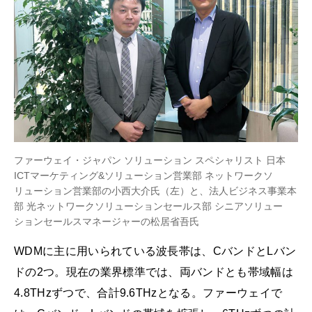
ファーウェイ・ジャパン ソリューション スペシャリスト 日本
ICTマーケティング&ソリューション営業部 ネットワークソ
リューション営業部の小西大介氏（左）と、法人ビジネス事業本
部 光ネットワークソリューションセールス部 シニアソリュー
ションセールスマネージャーの松居省吾氏
WDMに主に用いられている波長帯は、CバンドとLバン
ドの2つ。現在の業界標準では、両バンドとも帯域幅は
4.8THzずつで、合計9.6THzとなる。ファーウェイで