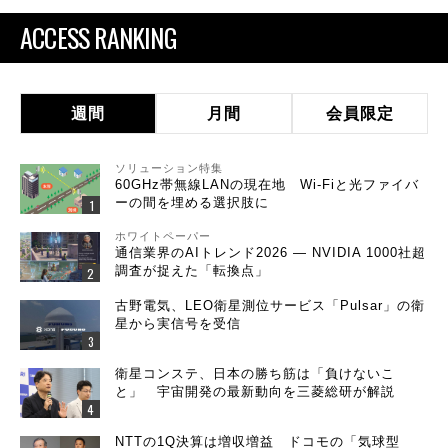
ACCESS RANKING
週間
月間
会員限定
ソリューション特集
60GHz帯無線LANの現在地 Wi-Fiと光ファイバ
ーの間を埋める選択肢に
ホワイトペーパー
通信業界のAIトレンド2026 ― NVIDIA 1000社超
調査が捉えた「転換点」
古野電気、LEO衛星測位サービス「Pulsar」の衛
星から実信号を受信
衛星コンステ、日本の勝ち筋は「負けないこ
と」 宇宙開発の最新動向を三菱総研が解説
NTTの1Q決算は増収増益 ドコモの「気球型