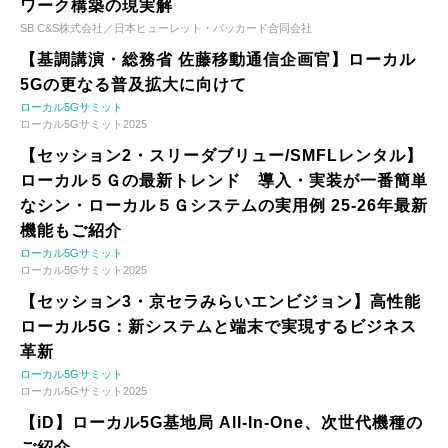
ワーク構築の現実解
SB C&S株式会社／日本ヒューレット・パッカード合同会社
【基調講演・総務省 佐藤移動通信企画官】ローカル
5Gの更なる普及拡大に向けて
ローカル5Gサミット
ローカル5Gサミット2025
【セッション2・スリーダブリュー/SMFLレンタル】
ローカル５Ｇの最新トレンド 導入・実装が一番簡単
なシン・ローカル５Ｇシステムの実用例 25-26年最新
機能もご紹介
ローカル5Gサミット
ローカル5Gサミット2025
【セッション3・京セラみらいエンビジョン】高性能
ローカル5G：新システムと端末で実現するビジネス
革新
ローカル5Gサミット
ローカル5Gサミット2025
【iD】ローカル5G基地局 All-In-One、次世代機種の
ご紹介