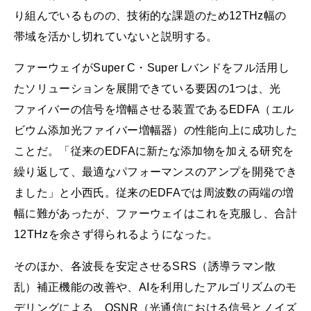
り組んでいるものの、技術的な課題のため12THz幅の
帯域を活かし切れていないと説明する。
ファーウェイがSuper C・Super Lバンドをフル活用し
たソリューションを展開できている要因の1つは、光
ファイバーの信号を増幅させる装置であるEDFA（エル
ビウム添加光ファイバー増幅器）の性能向上に成功した
ことだ。「従来のEDFAに新たな添加物を加える研究を
繰り返して、最適なパフォーマンスのアンプを開発でき
ました」と小西氏。従来のEDFAでは周波数の両端の増
幅に難があったが、ファーウェイはこれを克服し、合計
12THzを余さず得られるようになった。
そのほか、各波長を安定させるSRS（誘導ラマン散
乱）補正機能の改善や、AIを利用したアルゴリズムのモ
デリングによる、OSNR（光通信における信号とノイズ