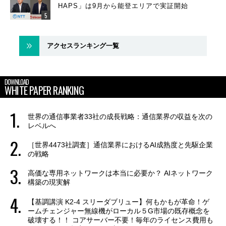
HAPS」は9月から能登エリアで実証開始
アクセスランキング一覧
DOWNLOAD
WHITE PAPER RANKING
世界の通信事業者33社の成長戦略：通信業界の収益を次の
レベルへ
［世界4473社調査］通信業界におけるAI成熟度と先駆企業
の戦略
高価な専用ネットワークは本当に必要か？ AIネットワーク
構築の現実解
【基調講演 K2-4 スリーダブリュー】何もかもが革命！ゲ
ームチェンジャー無線機がローカル５G市場の既存概念を
破壊する！！ コアサーバー不要！毎年のライセンス費用も