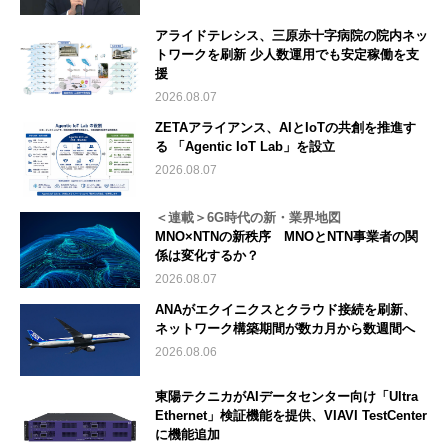
アライドテレシス、三原赤十字病院の院内ネッ
トワークを刷新 少人数運用でも安定稼働を支
援
2026.08.07
ZETAアライアンス、AIとIoTの共創を推進す
る 「Agentic IoT Lab」を設立
2026.08.07
＜連載＞6G時代の新・業界地図
MNO×NTNの新秩序 MNOとNTN事業者の関
係は変化するか？
2026.08.07
ANAがエクイニクスとクラウド接続を刷新、
ネットワーク構築期間が数カ月から数週間へ
2026.08.06
東陽テクニカがAIデータセンター向け「Ultra
Ethernet」検証機能を提供、VIAVI TestCenter
に機能追加