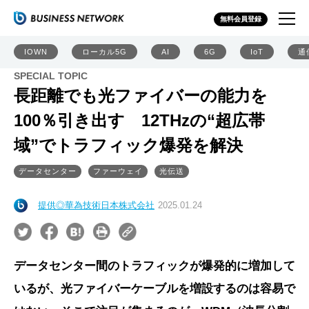
無料会員登録
IOWN
ローカル5G
AI
6G
IoT
通
SPECIAL TOPIC
長距離でも光ファイバーの能力を
100％引き出す 12THzの“超広帯
域”でトラフィック爆発を解決
データセンター
ファーウェイ
光伝送
提供◎華為技術日本株式会社
2025.01.24
データセンター間のトラフィックが爆発的に増加して
いるが、光ファイバーケーブルを増設するのは容易で