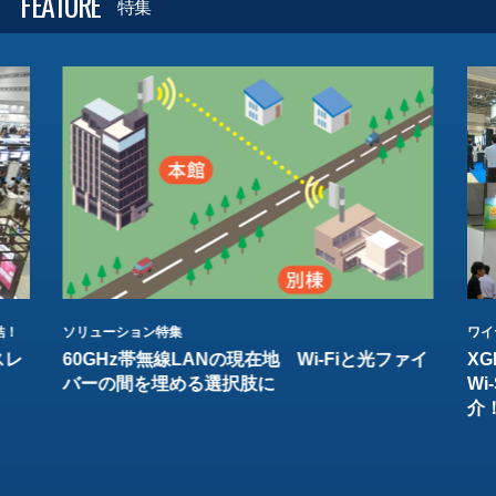
FEATURE
特集
結！
ソリューション特集
ワイ
スレ
60GHz帯無線LANの現在地 Wi-Fiと光ファイ
XG
バーの間を埋める選択肢に
W
介