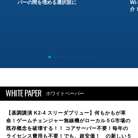
バーの間を埋める選択肢に
W
介
WHITE PAPER
ホワイトペーパー
【基調講演 K2-4 スリーダブリュー】何もかもが革
命！ゲームチェンジャー無線機がローカル５G市場の
既存概念を破壊する！！ コアサーバー不要！毎年の
ライセンス費用も不要！でも、超安価！ の新しい５