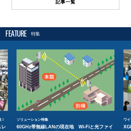
記事一覧
FEATURE
特集
結！
ソリューション特集
ワイ
スレ
60GHz帯無線LANの現在地 Wi-Fiと光ファイ
XG