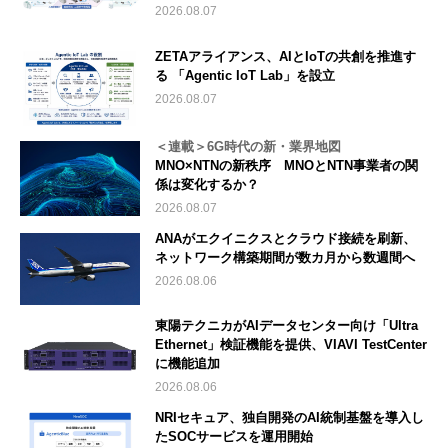
2026.08.07
ZETAアライアンス、AIとIoTの共創を推進す
る 「Agentic IoT Lab」を設立
2026.08.07
＜連載＞6G時代の新・業界地図
MNO×NTNの新秩序 MNOとNTN事業者の関
係は変化するか？
2026.08.07
ANAがエクイニクスとクラウド接続を刷新、
ネットワーク構築期間が数カ月から数週間へ
2026.08.06
東陽テクニカがAIデータセンター向け「Ultra
Ethernet」検証機能を提供、VIAVI TestCenter
に機能追加
2026.08.06
NRIセキュア、独自開発のAI統制基盤を導入し
たSOCサービスを運用開始