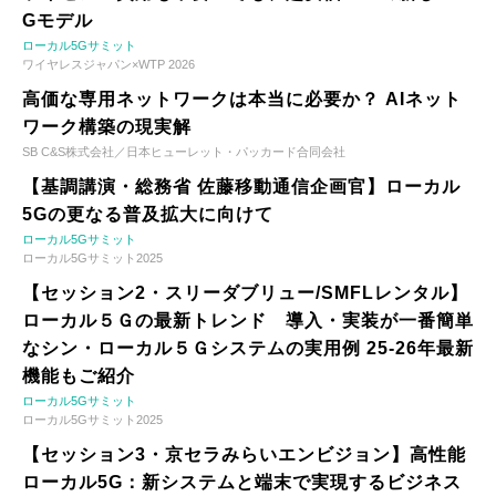
Gモデル
ローカル5Gサミット
ワイヤレスジャパン×WTP 2026
高価な専用ネットワークは本当に必要か？ AIネット
ワーク構築の現実解
SB C&S株式会社／日本ヒューレット・パッカード合同会社
【基調講演・総務省 佐藤移動通信企画官】ローカル
5Gの更なる普及拡大に向けて
ローカル5Gサミット
ローカル5Gサミット2025
【セッション2・スリーダブリュー/SMFLレンタル】
ローカル５Ｇの最新トレンド 導入・実装が一番簡単
なシン・ローカル５Ｇシステムの実用例 25-26年最新
機能もご紹介
ローカル5Gサミット
ローカル5Gサミット2025
【セッション3・京セラみらいエンビジョン】高性能
ローカル5G：新システムと端末で実現するビジネス