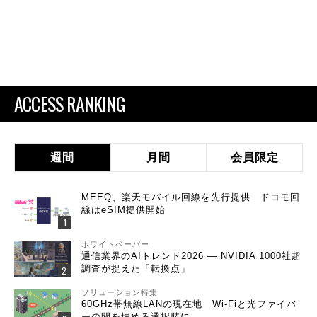
ACCESS RANKING
週間
月間
会員限定
MEEQ、楽天モバイル回線を先行提供 ドコモ回
線はeSIM提供開始
ホワイトペーパー
通信業界のAIトレンド2026 ― NVIDIA 1000社超
調査が捉えた「転換点」
ソリューション特集
60GHz帯無線LANの現在地 Wi-Fiと光ファイバ
ーの間を埋める選択肢に