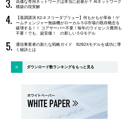
高価な専用ネットワークは本当に必要か？ AIネットワーク
構築の現実解
【基調講演 K2-4 スリーダブリュー】何もかもが革命！ゲ
ームチェンジャー無線機がローカル５G市場の既存概念を
破壊する！！ コアサーバー不要！毎年のライセンス費用も
不要！でも、超安価！ の新しい５Gモデル
通信事業者の新たな戦略ガイド B2B2Xモデルを成功に導
く秘訣とは
ダウンロード数ランキングをもっと見る