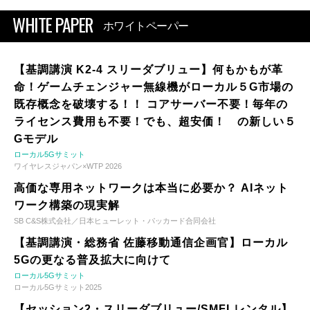
WHITE PAPER
ホワイトペーパー
【基調講演 K2-4 スリーダブリュー】何もかもが革
命！ゲームチェンジャー無線機がローカル５G市場の
既存概念を破壊する！！ コアサーバー不要！毎年の
ライセンス費用も不要！でも、超安価！ の新しい５
Gモデル
ローカル5Gサミット
ワイヤレスジャパン×WTP 2026
高価な専用ネットワークは本当に必要か？ AIネット
ワーク構築の現実解
SB C&S株式会社／日本ヒューレット・パッカード合同会社
【基調講演・総務省 佐藤移動通信企画官】ローカル
5Gの更なる普及拡大に向けて
ローカル5Gサミット
ローカル5Gサミット2025
【セッション2・スリーダブリュー/SMFLレンタル】