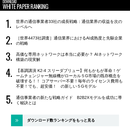
DOWNLOAD
WHITE PAPER RANKING
世界の通信事業者33社の成長戦略：通信業界の収益を次の
レベルへ
［世界4473社調査］通信業界におけるAI成熟度と先駆企業
の戦略
高価な専用ネットワークは本当に必要か？ AIネットワーク
構築の現実解
【基調講演 K2-4 スリーダブリュー】何もかもが革命！ゲ
ームチェンジャー無線機がローカル５G市場の既存概念を
破壊する！！ コアサーバー不要！毎年のライセンス費用も
不要！でも、超安価！ の新しい５Gモデル
通信事業者の新たな戦略ガイド B2B2Xモデルを成功に導
く秘訣とは
ダウンロード数ランキングをもっと見る