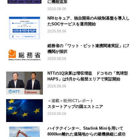
に機能追加
2026.08.06
NRIセキュア、独自開発のAI統制基盤を導入し
たSOCサービスを運用開始
2026.08.06
総務省の「ワット・ビット連携関連実証」に7
機関が採択
2026.08.06
NTTの1Q決算は増収増益 ドコモの「気球型
HAPS」は9月から能登エリアで実証開始
2026.08.06
＜連載＞欧州ICTレポート
スタートアップの国エストニア
2026.08.06
ハイテクインター、Starlink Miniを用いて
8000km離れた遠隔地からの建機操縦に成功