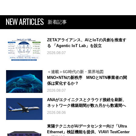
NEW ARTICLES
新着記事
ZETAアライアンス、AIとIoTの共創を推進す
る 「Agentic IoT Lab」を設立
2026.08.07
＜連載＞6G時代の新・業界地図
MNO×NTNの新秩序 MNOとNTN事業者の関
係は変化するか？
2026.08.07
ANAがエクイニクスとクラウド接続を刷新、
ネットワーク構築期間が数カ月から数週間へ
2026.08.06
東陽テクニカがAIデータセンター向け「Ultra
Ethernet」検証機能を提供、VIAVI TestCenter