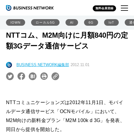
無料会員登録
IOWN
ローカル5G
AI
6G
IoT
通
NTTコム、M2M向けに月額840円の定
額3Gデータ通信サービス
BUSINESS NETWORK編集部
2012.11.01
NTTコミュニケーションズは2012年11月1日、モバイ
ルデータ通信サービス「OCNモバイル」において、
M2M向けの新料金プラン「M2M 100k d 3G」を発表、
同日から提供を開始した。