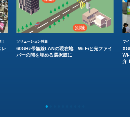
結！
ソリューション特集
ワイ
スレ
60GHz帯無線LANの現在地 Wi-Fiと光ファイ
XG
バーの間を埋める選択肢に
W
介