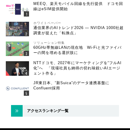
MEEQ、楽天モバイル回線を先行提供 ドコモ回
線はeSIM提供開始
ホワイトペーパー
通信業界のAIトレンド2026 ― NVIDIA 1000社超
調査が捉えた「転換点」
ソリューション特集
60GHz帯無線LANの現在地 Wi-Fiと光ファイバ
ーの間を埋める選択肢に
NTTドコモ、2027年にマーケティングを“フルAI
化”へ 「現場社員も納得の切れ味鋭いAIエージ
ェント作る」
JR東日本、“新Suica”のデータ連携基盤に
Confluent採用
アクセスランキング一覧