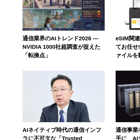
通信業界のAIトレンド2026 ―
eSIM関
NVIDIA 1000社超調査が捉えた
てお任せ
「転換点」
ァイルを
AIネイティブ時代の通信インフ
通信事業者
ラに不可欠な「Trusted
手に A