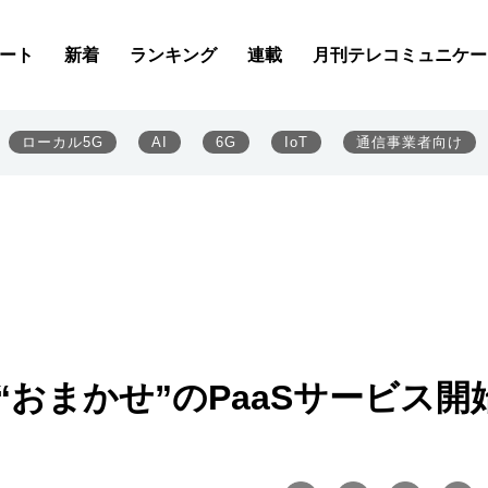
ート
新着
ランキング
連載
月刊テレコミュニケー
ローカル5G
AI
6G
IoT
通信事業者向け
“おまかせ”のPaaSサービス開