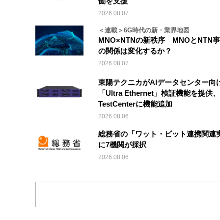
働を支援
2026.08.07
＜連載＞6G時代の新・業界地図
MNO×NTNの新秩序 MNOとNTN
の関係は変化するか？
2026.08.07
東陽テクニカがAIデータセンター向
「Ultra Ethernet」検証機能を提供、V
TestCenterに機能追加
2026.08.06
総務省の「ワット・ビット連携関連
に7機関が採択
2026.08.06