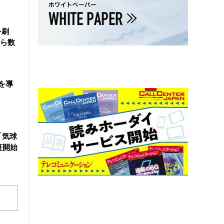
を刷
ら数
を導
「気球
証開始