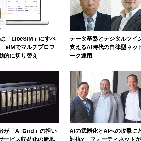
連は「LibeSIM」にすべ
データ基盤とデジタルツイ
! eIMでマルチプロフ
支えるAI時代の自律型ネッ
動的に切り替え
ーク運用
が「AI Grid」の担い
AIの武器化とAIへの攻撃に
Iサービス収益化の新地
対抗? フォーティネット