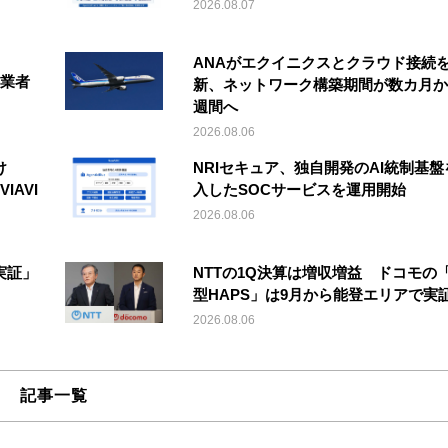
2026.08.07
ANAがエクイニクスとクラウド接続
事業者
新、ネットワーク構築期間が数カ月か
週間へ
2026.08.06
け
NRIセキュア、独自開発のAI統制基盤
IAVI
入したSOCサービスを運用開始
2026.08.06
実証」
NTTの1Q決算は増収増益 ドコモの
型HAPS」は9月から能登エリアで実
2026.08.06
記事一覧