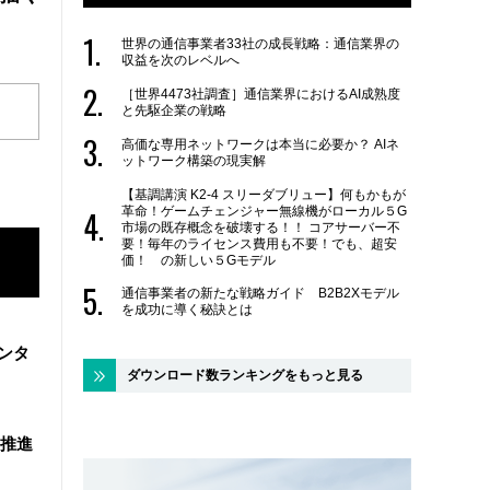
世界の通信事業者33社の成長戦略：通信業界の
収益を次のレベルへ
［世界4473社調査］通信業界におけるAI成熟度
と先駆企業の戦略
高価な専用ネットワークは本当に必要か？ AIネ
ットワーク構築の現実解
【基調講演 K2-4 スリーダブリュー】何もかもが
革命！ゲームチェンジャー無線機がローカル５G
市場の既存概念を破壊する！！ コアサーバー不
要！毎年のライセンス費用も不要！でも、超安
価！ の新しい５Gモデル
通信事業者の新たな戦略ガイド B2B2Xモデル
を成功に導く秘訣とは
ンタ
ダウンロード数ランキングをもっと見る
を推進