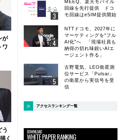
MEEQ、楽天モバイル
回線を先行提供 ドコ
モ回線はeSIM提供開始
NTTドコモ、2027年に
マーケティングを“フル
ンが
AI化”へ 「現場社員も
トワ
納得の切れ味鋭いAIエ
ージェント作る」
古野電気、LEO衛星測
位サービス「Pulsar」
の衛星から実信号を受
信
アクセスランキング一覧
どう
DOWNLOAD
WHITE PAPER RANKING
が描く