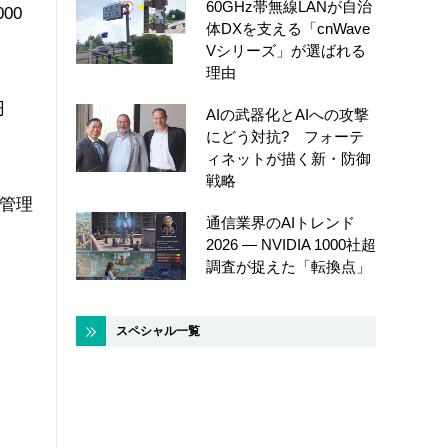
60GHz帯無線LANが自治
00
体DXを支える「cnWave
Vシリーズ」が選ばれる
理由
円
AIの武器化とAIへの攻撃
にどう対抗? フォーテ
ィネットが描く新・防御
戦略
動管理
通信業界のAIトレンド
2026 ― NVIDIA 1000社超
調査が捉えた「転換点」
スペシャル一覧