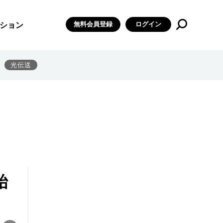
無料会員登録
ログイン
ション
光伝送
始