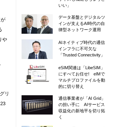
いい」
データ基盤とデジタルツ
アが
インが支えるAI時代の自
る
律型ネットワーク運用
りや
AIネイティブ時代の通信
インフラに不可欠な
「Trusted Connectivity」
万
eSIM関連は「LibeSIM」
にすべてお任せ! eIMで
マルチプロファイルを動
的に切り替え
ングリ
通信事業者が「AI Grid」
23
の担い手に AIサービス
収益化の新地平を切り拓
く