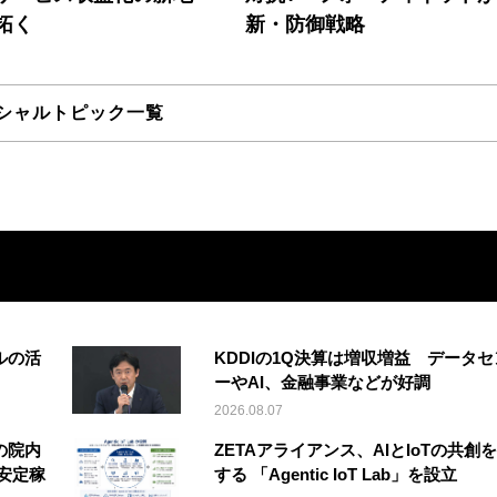
拓く
新・防御戦略
シャルトピック一覧
ルの活
KDDIの1Q決算は増収増益 データセ
ーやAI、金融事業などが好調
2026.08.07
の院内
ZETAアライアンス、AIとIoTの共創
安定稼
する 「Agentic IoT Lab」を設立