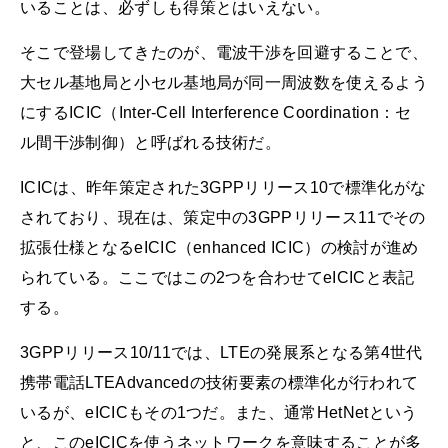
いることは、必ずしも得策とはいえない。
そこで登場してきたのが、電波干渉を回避することで、
大セル基地局と小セル基地局が同一周波数を使えるよう
にするICIC（Inter-Cell Interference Coordination：セ
ル間干渉制御）と呼ばれる技術だ。
ICICは、昨年策定された3GPPリリース10で標準化がな
されており、現在は、策定中の3GPPリリース11でその
拡張仕様となるeICIC（enhanced ICIC）の検討が進め
られている。ここではこの2つを合わせてeICICと表記
する。
3GPPリリース10/11では、LTEの発展系となる第4世代
携帯電話LTEAdvancedの技術要素の標準化が行われて
いるが、eICICもその1つだ。また、通常HetNetという
と、このeICICを使うネットワークを意味することが多