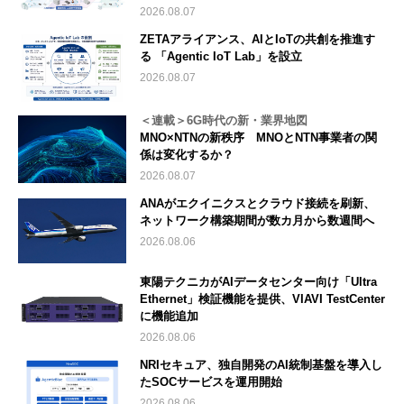
2026.08.07
ZETAアライアンス、AIとIoTの共創を推進す
る 「Agentic IoT Lab」を設立
2026.08.07
＜連載＞6G時代の新・業界地図
MNO×NTNの新秩序 MNOとNTN事業者の関
係は変化するか？
2026.08.07
ANAがエクイニクスとクラウド接続を刷新、
ネットワーク構築期間が数カ月から数週間へ
2026.08.06
東陽テクニカがAIデータセンター向け「Ultra
Ethernet」検証機能を提供、VIAVI TestCenter
に機能追加
2026.08.06
NRIセキュア、独自開発のAI統制基盤を導入し
たSOCサービスを運用開始
2026.08.06