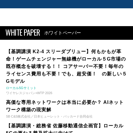
WHITE PAPER
ホワイトペーパー
【基調講演 K2-4 スリーダブリュー】何もかもが革
命！ゲームチェンジャー無線機がローカル５G市場の
既存概念を破壊する！！ コアサーバー不要！毎年の
ライセンス費用も不要！でも、超安価！ の新しい５
Gモデル
ローカル5Gサミット
ワイヤレスジャパン×WTP 2026
高価な専用ネットワークは本当に必要か？ AIネット
ワーク構築の現実解
SB C&S株式会社／日本ヒューレット・パッカード合同会社
【基調講演・総務省 佐藤移動通信企画官】ローカル