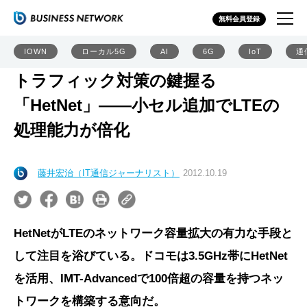
無料会員登録
IOWN
ローカル5G
AI
6G
IoT
通
トラフィック対策の鍵握る
「HetNet」――小セル追加でLTEの
処理能力が倍化
藤井宏治（IT通信ジャーナリスト）
2012.10.19
HetNetがLTEのネットワーク容量拡大の有力な手段と
して注目を浴びている。ドコモは3.5GHz帯にHetNet
を活用、IMT-Advancedで100倍超の容量を持つネッ
トワークを構築する意向だ。