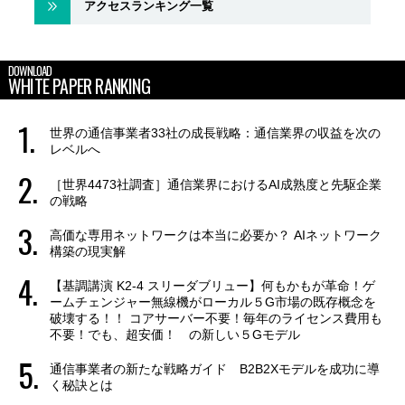
アクセスランキング一覧
DOWNLOAD
WHITE PAPER RANKING
世界の通信事業者33社の成長戦略：通信業界の収益を次の
レベルへ
［世界4473社調査］通信業界におけるAI成熟度と先駆企業
の戦略
高価な専用ネットワークは本当に必要か？ AIネットワーク
構築の現実解
【基調講演 K2-4 スリーダブリュー】何もかもが革命！ゲ
ームチェンジャー無線機がローカル５G市場の既存概念を
破壊する！！ コアサーバー不要！毎年のライセンス費用も
不要！でも、超安価！ の新しい５Gモデル
通信事業者の新たな戦略ガイド B2B2Xモデルを成功に導
く秘訣とは