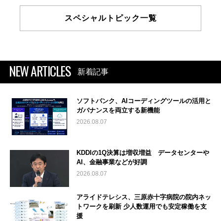
スペシャルトピック一覧
NEW ARTICLES
新着記事
ソフトバンク、AIコーディングツールの活用と
ガバナンスを両立する新機能
2026.08.07
KDDIの1Q決算は増収増益 データセンターや
AI、金融事業などが好調
2026.08.07
アライドテレシス、三原赤十字病院の院内ネッ
トワークを刷新 少人数運用でも安定稼働を支
援