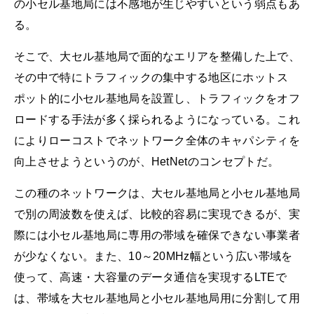
の小セル基地局には不感地が生じやすいという弱点もあ
る。
そこで、大セル基地局で面的なエリアを整備した上で、
その中で特にトラフィックの集中する地区にホットス
ポット的に小セル基地局を設置し、トラフィックをオフ
ロードする手法が多く採られるようになっている。これ
によりローコストでネットワーク全体のキャパシティを
向上させようというのが、HetNetのコンセプトだ。
この種のネットワークは、大セル基地局と小セル基地局
で別の周波数を使えば、比較的容易に実現できるが、実
際には小セル基地局に専用の帯域を確保できない事業者
が少なくない。また、10～20MHz幅という広い帯域を
使って、高速・大容量のデータ通信を実現するLTEで
は、帯域を大セル基地局と小セル基地局用に分割して用