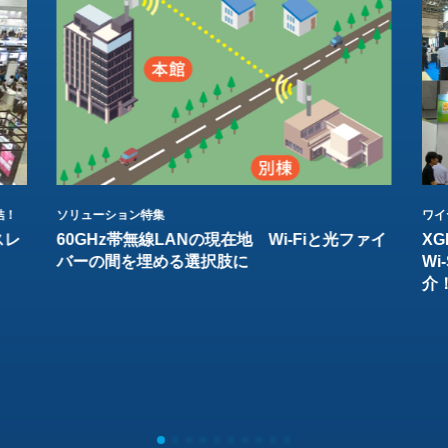
結！
ソリューション特集
ワイ
スレ
60GHz帯無線LANの現在地 Wi-Fiと光ファイ
XG
バーの間を埋める選択肢に
W
介