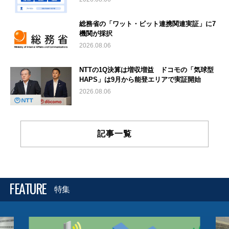
総務省の「ワット・ビット連携関連実証」に7
機関が採択
2026.08.06
NTTの1Q決算は増収増益 ドコモの「気球型
HAPS」は9月から能登エリアで実証開始
2026.08.06
記事一覧
FEATURE
特集