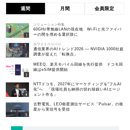
週間
月間
会員限定
ソリューション特集
60GHz帯無線LANの現在地 Wi-Fiと光ファイバ
ーの間を埋める選択肢に
ホワイトペーパー
通信業界のAIトレンド2026 ― NVIDIA 1000社超
調査が捉えた「転換点」
MEEQ、楽天モバイル回線を先行提供 ドコモ回
線はeSIM提供開始
NTTドコモ、2027年にマーケティングを“フルAI
化”へ 「現場社員も納得の切れ味鋭いAIエージ
ェント作る」
古野電気、LEO衛星測位サービス「Pulsar」の衛
星から実信号を受信