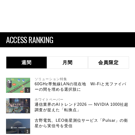
ACCESS RANKING
週間
月間
会員限定
ソリューション特集
60GHz帯無線LANの現在地 Wi-Fiと光ファイバ
ーの間を埋める選択肢に
ホワイトペーパー
通信業界のAIトレンド2026 ― NVIDIA 1000社超
調査が捉えた「転換点」
古野電気、LEO衛星測位サービス「Pulsar」の衛
星から実信号を受信