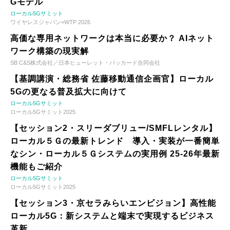
Gモデル
ローカル5Gサミット
ワイヤレスジャパン×WTP 2026
高価な専用ネットワークは本当に必要か？ AIネット
ワーク構築の現実解
SB C&S株式会社／日本ヒューレット・パッカード合同会社
【基調講演・総務省 佐藤移動通信企画官】ローカル
5Gの更なる普及拡大に向けて
ローカル5Gサミット
ローカル5Gサミット2025
【セッション2・スリーダブリュー/SMFLレンタル】
ローカル５Ｇの最新トレンド 導入・実装が一番簡単
なシン・ローカル５Ｇシステムの実用例 25-26年最新
機能もご紹介
ローカル5Gサミット
ローカル5Gサミット2025
【セッション3・京セラみらいエンビジョン】高性能
ローカル5G：新システムと端末で実現するビジネス
革新