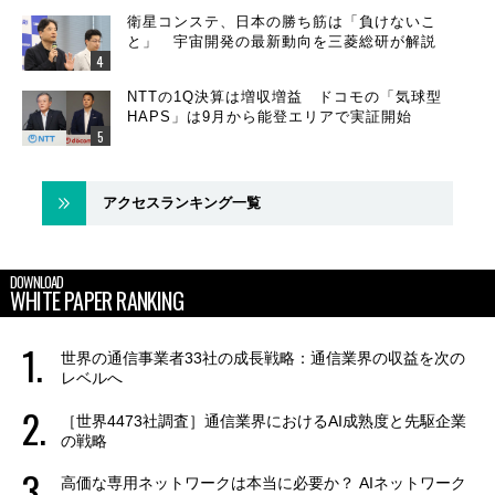
衛星コンステ、日本の勝ち筋は「負けないこ
と」 宇宙開発の最新動向を三菱総研が解説
NTTの1Q決算は増収増益 ドコモの「気球型
HAPS」は9月から能登エリアで実証開始
アクセスランキング一覧
DOWNLOAD
WHITE PAPER RANKING
世界の通信事業者33社の成長戦略：通信業界の収益を次の
レベルへ
［世界4473社調査］通信業界におけるAI成熟度と先駆企業
の戦略
高価な専用ネットワークは本当に必要か？ AIネットワーク