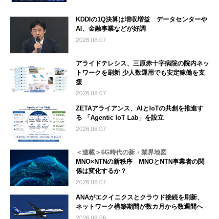
KDDIの1Q決算は増収増益 データセンターや
AI、金融事業などが好調
2026.08.07
アライドテレシス、三原赤十字病院の院内ネッ
トワークを刷新 少人数運用でも安定稼働を支
援
2026.08.07
ZETAアライアンス、AIとIoTの共創を推進す
る 「Agentic IoT Lab」を設立
2026.08.07
＜連載＞6G時代の新・業界地図
MNO×NTNの新秩序 MNOとNTN事業者の関
係は変化するか？
2026.08.07
ANAがエクイニクスとクラウド接続を刷新、
ネットワーク構築期間が数カ月から数週間へ
2026.08.06