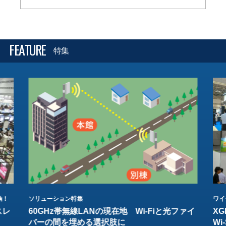
FEATURE
特集
結！
ソリューション特集
ワイ
スレ
60GHz帯無線LANの現在地 Wi-Fiと光ファイ
XG
バーの間を埋める選択肢に
W