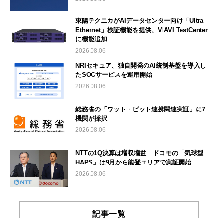
東陽テクニカがAIデータセンター向け「Ultra
Ethernet」検証機能を提供、VIAVI TestCenter
に機能追加
2026.08.06
NRIセキュア、独自開発のAI統制基盤を導入し
たSOCサービスを運用開始
2026.08.06
総務省の「ワット・ビット連携関連実証」に7
機関が採択
2026.08.06
NTTの1Q決算は増収増益 ドコモの「気球型
HAPS」は9月から能登エリアで実証開始
2026.08.06
記事一覧