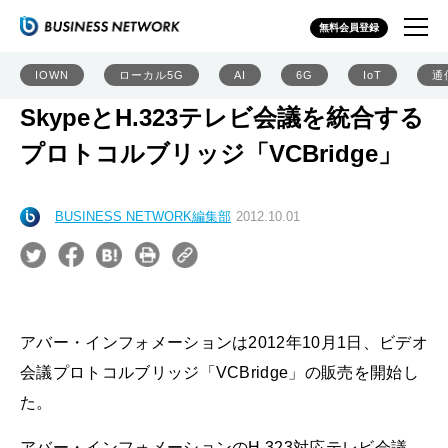
無料会員登録
IOWN
ローカル5G
AI
6G
IoT
通
SkypeとH.323テレビ会議を統合する
プロトコルブリッジ「VCBridge」
BUSINESS NETWORK編集部
2012.10.01
アバー・インフォメーションは2012年10月1日、ビデオ
会議プロトコルブリッジ「VCBridge」の販売を開始し
た。
アバー・インフォメーションのH.323対応テレビ会議