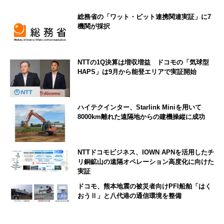
総務省の「ワット・ビット連携関連実証」に7
機関が採択
NTTの1Q決算は増収増益 ドコモの「気球型
HAPS」は9月から能登エリアで実証開始
ハイテクインター、Starlink Miniを用いて
8000km離れた遠隔地からの建機操縦に成功
NTTドコモビジネス、IOWN APNを活用したチ
リ銅鉱山の遠隔オペレーション高度化に向けた
実証
ドコモ、熊本地震の被災者向けPFI船舶「はく
おうⅡ」と八代港の通信環境を整備