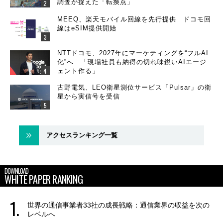
調査が捉えた「転換点」
MEEQ、楽天モバイル回線を先行提供 ドコモ回
線はeSIM提供開始
NTTドコモ、2027年にマーケティングを“フルAI
化”へ 「現場社員も納得の切れ味鋭いAIエージ
ェント作る」
古野電気、LEO衛星測位サービス「Pulsar」の衛
星から実信号を受信
アクセスランキング一覧
DOWNLOAD
WHITE PAPER RANKING
世界の通信事業者33社の成長戦略：通信業界の収益を次の
レベルへ