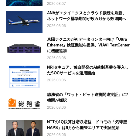
2026.08.07
ANAがエクイニクスとクラウド接続を刷新、
ネットワーク構築期間が数カ月から数週間へ
2026.08.06
東陽テクニカがAIデータセンター向け「Ultra
Ethernet」検証機能を提供、VIAVI TestCenter
に機能追加
2026.08.06
NRIセキュア、独自開発のAI統制基盤を導入し
たSOCサービスを運用開始
2026.08.06
総務省の「ワット・ビット連携関連実証」に7
機関が採択
2026.08.06
NTTの1Q決算は増収増益 ドコモの「気球型
HAPS」は9月から能登エリアで実証開始
2026.08.06