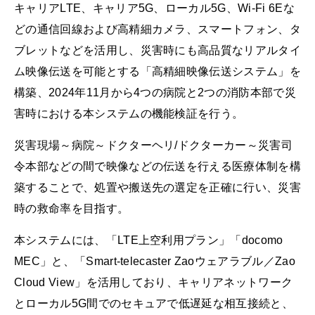
キャリアLTE、キャリア5G、ローカル5G、Wi-Fi 6Eな
どの通信回線および高精細カメラ、スマートフォン、タ
ブレットなどを活用し、災害時にも高品質なリアルタイ
ム映像伝送を可能とする「高精細映像伝送システム」を
構築、2024年11月から4つの病院と2つの消防本部で災
害時における本システムの機能検証を行う。
災害現場～病院～ドクターヘリ/ドクターカー～災害司
令本部などの間で映像などの伝送を行える医療体制を構
築することで、処置や搬送先の選定を正確に行い、災害
時の救命率を目指す。
本システムには、「LTE上空利用プラン」「docomo
MEC」と、「Smart-telecaster Zaoウェアラブル／Zao
Cloud View」を活用しており、キャリアネットワーク
とローカル5G間でのセキュアで低遅延な相互接続と、