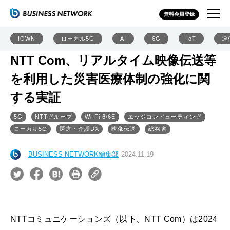
無料会員登録
IOWN
ローカル5G
AI
6G
IoT
通
NTT Com、リアルタイム映像伝送等
を利用した災害医療体制の強化に関
する実証
5G
NTTグループ
Wi-Fi 6/6E
エッジコンピューティング
ローカル5G
医療・介護DX
映像伝送
総務省
BUSINESS NETWORK編集部
2024.11.19
NTTコミュニケーションズ（以下、NTT Com）は2024