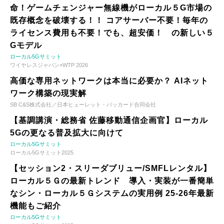
命！ゲームチェンジャー無線機がローカル５G市場の
既存概念を破壊する！！ コアサーバー不要！毎年の
ライセンス費用も不要！でも、超安価！ の新しい５
Gモデル
ローカル5Gサミット
ワイヤレスジャパン×WTP 2026
高価な専用ネットワークは本当に必要か？ AIネット
ワーク構築の現実解
SB C&S株式会社／日本ヒューレット・パッカード合同会社
【基調講演・総務省 佐藤移動通信企画官】ローカル
5Gの更なる普及拡大に向けて
ローカル5Gサミット
ローカル5Gサミット2025
【セッション2・スリーダブリュー/SMFLレンタル】
ローカル５Ｇの最新トレンド 導入・実装が一番簡単
なシン・ローカル５Ｇシステムの実用例 25-26年最新
機能もご紹介
ローカル5Gサミット