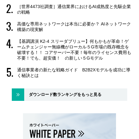
［世界4473社調査］通信業界におけるAI成熟度と先駆企業
の戦略
高価な専用ネットワークは本当に必要か？ AIネットワーク
構築の現実解
【基調講演 K2-4 スリーダブリュー】何もかもが革命！ゲ
ームチェンジャー無線機がローカル５G市場の既存概念を
破壊する！！ コアサーバー不要！毎年のライセンス費用も
不要！でも、超安価！ の新しい５Gモデル
通信事業者の新たな戦略ガイド B2B2Xモデルを成功に導
く秘訣とは
ダウンロード数ランキングをもっと見る