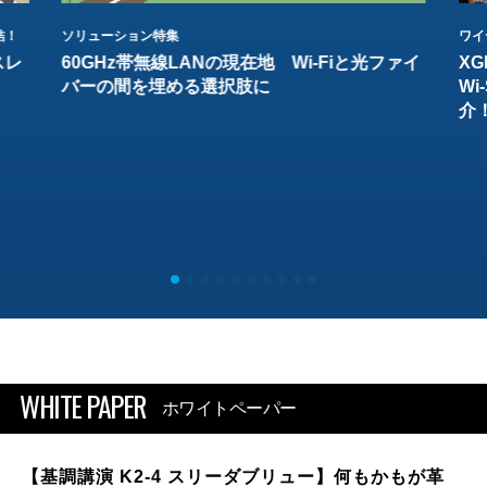
結！
ソリューション特集
ワイ
スレ
60GHz帯無線LANの現在地 Wi-Fiと光ファイ
XG
バーの間を埋める選択肢に
W
介
WHITE PAPER
ホワイトペーパー
【基調講演 K2-4 スリーダブリュー】何もかもが革