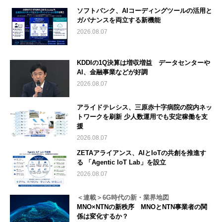
ソフトバンク、AIコーディングツールの活用と
ガバナンスを両立する新機能
2026.08.07
KDDIの1Q決算は増収増益 データセンターや
AI、金融事業などが好調
2026.08.07
アライドテレシス、三原赤十字病院の院内ネッ
トワークを刷新 少人数運用でも安定稼働を支
援
2026.08.07
ZETAアライアンス、AIとIoTの共創を推進す
る 「Agentic IoT Lab」を設立
2026.08.07
＜連載＞6G時代の新・業界地図
MNO×NTNの新秩序 MNOとNTN事業者の関
係は変化するか？