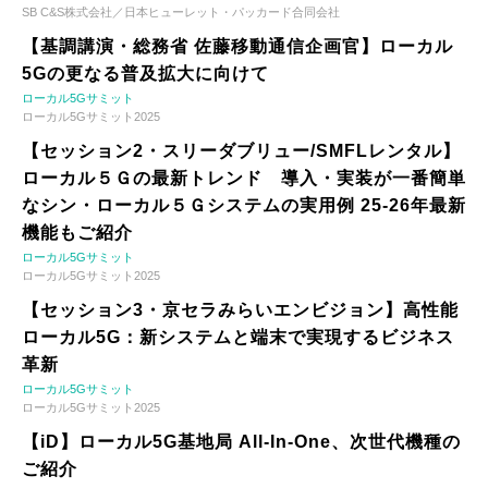
SB C&S株式会社／日本ヒューレット・パッカード合同会社
【基調講演・総務省 佐藤移動通信企画官】ローカル
5Gの更なる普及拡大に向けて
ローカル5Gサミット
ローカル5Gサミット2025
【セッション2・スリーダブリュー/SMFLレンタル】
ローカル５Ｇの最新トレンド 導入・実装が一番簡単
なシン・ローカル５Ｇシステムの実用例 25-26年最新
機能もご紹介
ローカル5Gサミット
ローカル5Gサミット2025
【セッション3・京セラみらいエンビジョン】高性能
ローカル5G：新システムと端末で実現するビジネス
革新
ローカル5Gサミット
ローカル5Gサミット2025
【iD】ローカル5G基地局 All-In-One、次世代機種の
ご紹介