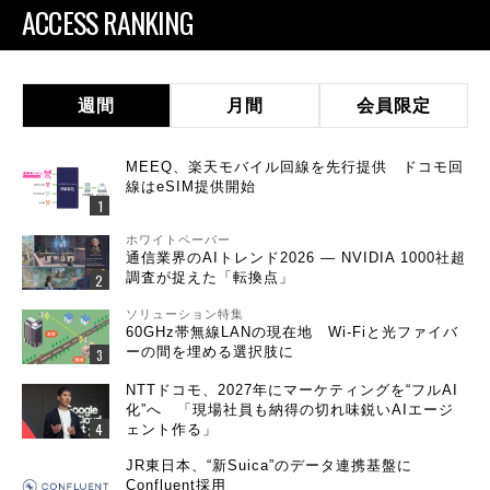
ACCESS RANKING
週間
月間
会員限定
MEEQ、楽天モバイル回線を先行提供 ドコモ回
線はeSIM提供開始
ホワイトペーパー
通信業界のAIトレンド2026 ― NVIDIA 1000社超
調査が捉えた「転換点」
ソリューション特集
60GHz帯無線LANの現在地 Wi-Fiと光ファイバ
ーの間を埋める選択肢に
NTTドコモ、2027年にマーケティングを“フルAI
化”へ 「現場社員も納得の切れ味鋭いAIエージ
ェント作る」
JR東日本、“新Suica”のデータ連携基盤に
Confluent採用