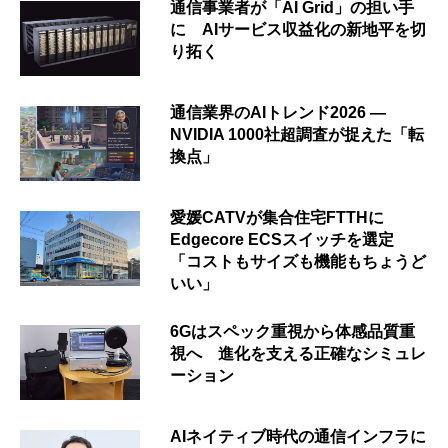
通信事業者が「AI Grid」の担い手
に AIサービス収益化の新地平を切
り拓く
通信業界のAIトレンド2026 ―
NVIDIA 1000社超調査が捉えた「転
換点」
愛媛CATVが集合住宅FTTHに
Edgecore ECSスイッチを選定
「コストもサイズも機能もちょうど
いい」
6Gはスペック重視から体感品質重
視へ 進化を支える正確なシミュレ
ーション
AIネイティブ時代の通信インフラに