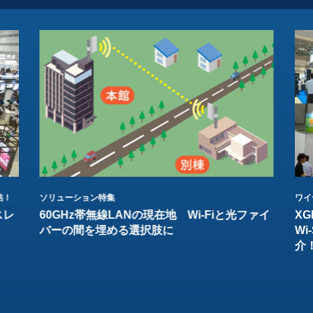
結！
ソリューション特集
ワイ
スレ
60GHz帯無線LANの現在地 Wi-Fiと光ファイ
XG
バーの間を埋める選択肢に
W
介