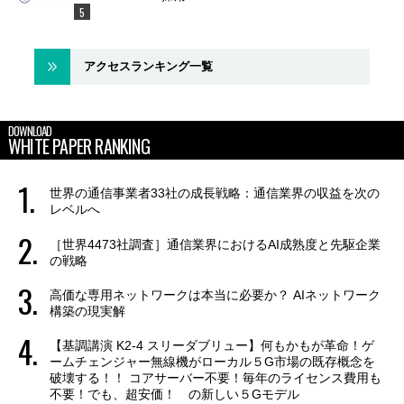
アクセスランキング一覧
DOWNLOAD
WHITE PAPER RANKING
世界の通信事業者33社の成長戦略：通信業界の収益を次の
レベルへ
［世界4473社調査］通信業界におけるAI成熟度と先駆企業
の戦略
高価な専用ネットワークは本当に必要か？ AIネットワーク
構築の現実解
【基調講演 K2-4 スリーダブリュー】何もかもが革命！ゲ
ームチェンジャー無線機がローカル５G市場の既存概念を
破壊する！！ コアサーバー不要！毎年のライセンス費用も
不要！でも、超安価！ の新しい５Gモデル