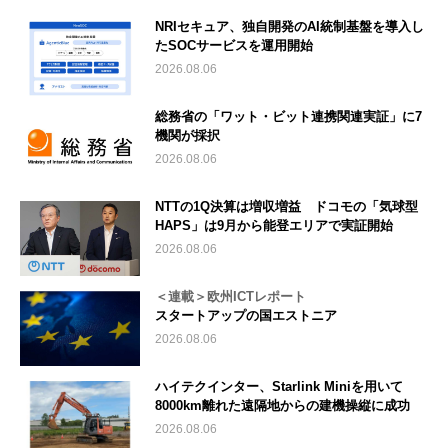
NRIセキュア、独自開発のAI統制基盤を導入し
たSOCサービスを運用開始
2026.08.06
総務省の「ワット・ビット連携関連実証」に7
機関が採択
2026.08.06
NTTの1Q決算は増収増益 ドコモの「気球型
HAPS」は9月から能登エリアで実証開始
2026.08.06
＜連載＞欧州ICTレポート
スタートアップの国エストニア
2026.08.06
ハイテクインター、Starlink Miniを用いて
8000km離れた遠隔地からの建機操縦に成功
2026.08.06