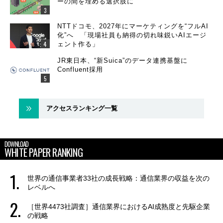
ーの間を埋める選択肢に
NTTドコモ、2027年にマーケティングを“フルAI
化”へ 「現場社員も納得の切れ味鋭いAIエージ
ェント作る」
JR東日本、“新Suica”のデータ連携基盤に
Confluent採用
アクセスランキング一覧
DOWNLOAD
WHITE PAPER RANKING
世界の通信事業者33社の成長戦略：通信業界の収益を次の
レベルへ
［世界4473社調査］通信業界におけるAI成熟度と先駆企業
の戦略