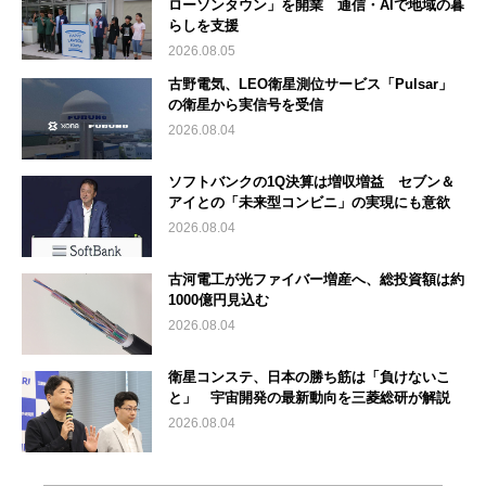
ローソンタウン」を開業 通信・AIで地域の暮
らしを支援
2026.08.05
古野電気、LEO衛星測位サービス「Pulsar」
の衛星から実信号を受信
2026.08.04
ソフトバンクの1Q決算は増収増益 セブン＆
アイとの「未来型コンビニ」の実現にも意欲
2026.08.04
古河電工が光ファイバー増産へ、総投資額は約
1000億円見込む
2026.08.04
衛星コンステ、日本の勝ち筋は「負けないこ
と」 宇宙開発の最新動向を三菱総研が解説
2026.08.04