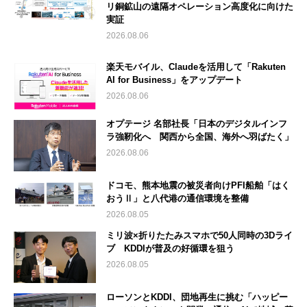
リ銅鉱山の遠隔オペレーション高度化に向けた
実証
2026.08.06
楽天モバイル、Claudeを活用して「Rakuten
AI for Business」をアップデート
2026.08.06
オプテージ 名部社長「日本のデジタルインフ
ラ強靭化へ 関西から全国、海外へ羽ばたく」
2026.08.06
ドコモ、熊本地震の被災者向けPFI船舶「はく
おうⅡ」と八代港の通信環境を整備
2026.08.05
ミリ波×折りたたみスマホで50人同時の3Dライ
ブ KDDIが普及の好循環を狙う
2026.08.05
ローソンとKDDI、団地再生に挑む「ハッピー