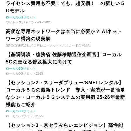
ライセンス費用も不要！でも、超安価！ の新しい５
Gモデル
ローカル5Gサミット
ワイヤレスジャパン×WTP 2026
高価な専用ネットワークは本当に必要か？ AIネット
ワーク構築の現実解
SB C&S株式会社／日本ヒューレット・パッカード合同会社
【基調講演・総務省 佐藤移動通信企画官】ローカル
5Gの更なる普及拡大に向けて
ローカル5Gサミット
ローカル5Gサミット2025
【セッション2・スリーダブリュー/SMFLレンタル】
ローカル５Ｇの最新トレンド 導入・実装が一番簡単
なシン・ローカル５Ｇシステムの実用例 25-26年最新
機能もご紹介
ローカル5Gサミット
ローカル5Gサミット2025
【セッション3・京セラみらいエンビジョン】高性能