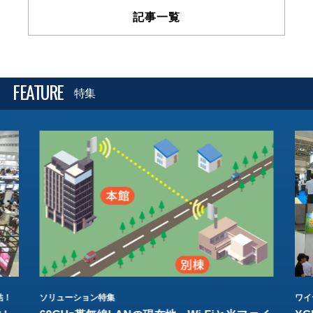
記事一覧
FEATURE
特集
結！
ソリューション特集
ワイ