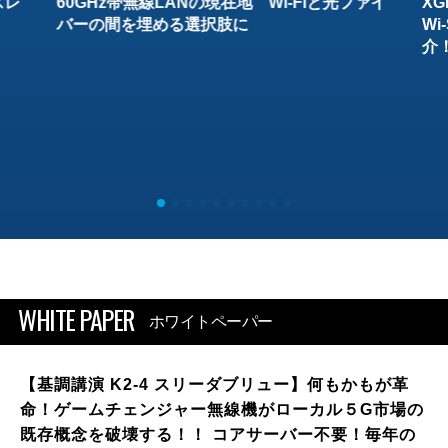
スレ
60GHz帯無線LANの現在地 Wi-Fiと光ファイ
XG
バーの間を埋める選択肢に
W
介
WHITE PAPER
ホワイトペーパー
【基調講演 K2-4 スリーダブリュー】何もかもが革
命！ゲームチェンジャー無線機がローカル５G市場の
既存概念を破壊する！！ コアサーバー不要！毎年の