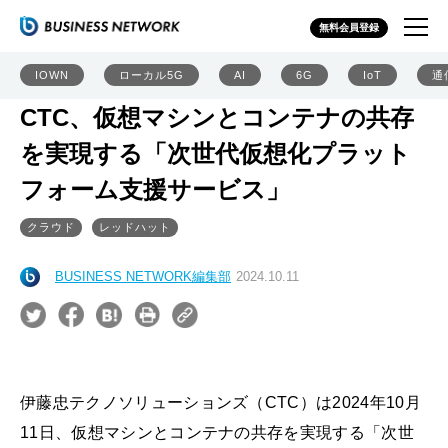
無料会員登録
IOWN
ローカル5G
AI
6G
IoT
通
CTC、仮想マシンとコンテナの共存
を実現する「次世代仮想化プラット
フォーム支援サービス」
クラウド
レッドハット
BUSINESS NETWORK編集部
2024.10.11
伊藤忠テクノソリューションズ（CTC）は2024年10月
11日、仮想マシンとコンテナの共存を実現する「次世