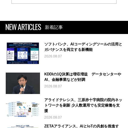
NEW ARTICLES
新着記事
ソフトバンク、AIコーディングツールの活用と
ガバナンスを両立する新機能
2026.08.07
KDDIの1Q決算は増収増益 データセンターや
AI、金融事業などが好調
2026.08.07
アライドテレシス、三原赤十字病院の院内ネッ
トワークを刷新 少人数運用でも安定稼働を支
援
2026.08.07
ZETAアライアンス、AIとIoTの共創を推進す