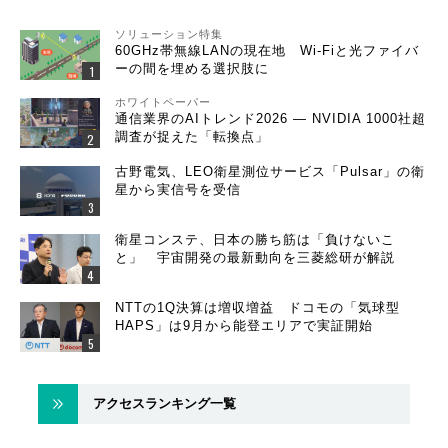
ソリューション特集
60GHz帯無線LANの現在地 Wi-Fiと光ファイバ
ーの間を埋める選択肢に
ホワイトペーパー
通信業界のAIトレンド2026 ― NVIDIA 1000社超
調査が捉えた「転換点」
古野電気、LEO衛星測位サービス「Pulsar」の衛
星から実信号を受信
衛星コンステ、日本の勝ち筋は「負けないこ
と」 宇宙開発の最新動向を三菱総研が解説
NTTの1Q決算は増収増益 ドコモの「気球型
HAPS」は9月から能登エリアで実証開始
アクセスランキング一覧