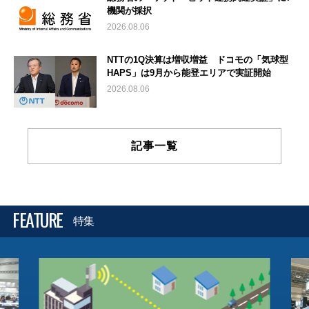
機関が採択
2026.08.06
NTTの1Q決算は増収増益 ドコモの「気球型
HAPS」は9月から能登エリアで実証開始
2026.08.06
記事一覧
FEATURE
特集