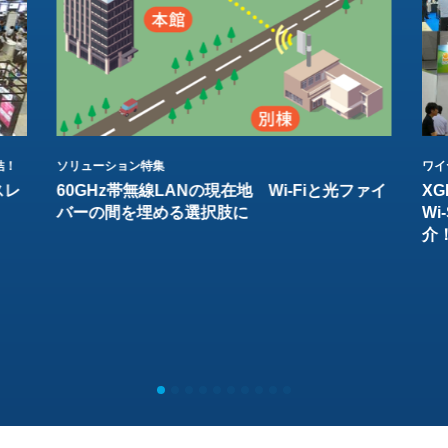
結！
ソリューション特集
ワイ
スレ
60GHz帯無線LANの現在地 Wi-Fiと光ファイ
XG
バーの間を埋める選択肢に
W
介