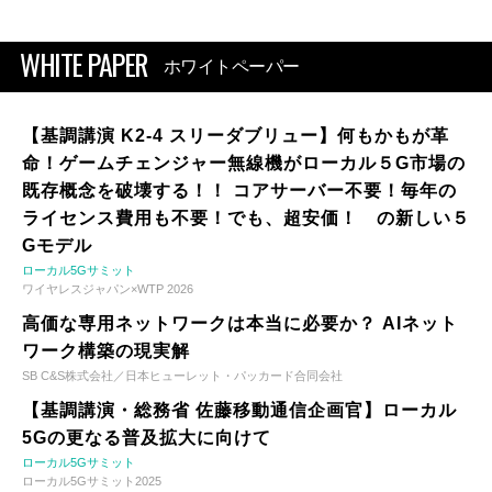
WHITE PAPER
ホワイトペーパー
【基調講演 K2-4 スリーダブリュー】何もかもが革
命！ゲームチェンジャー無線機がローカル５G市場の
既存概念を破壊する！！ コアサーバー不要！毎年の
ライセンス費用も不要！でも、超安価！ の新しい５
Gモデル
ローカル5Gサミット
ワイヤレスジャパン×WTP 2026
高価な専用ネットワークは本当に必要か？ AIネット
ワーク構築の現実解
SB C&S株式会社／日本ヒューレット・パッカード合同会社
【基調講演・総務省 佐藤移動通信企画官】ローカル
5Gの更なる普及拡大に向けて
ローカル5Gサミット
ローカル5Gサミット2025