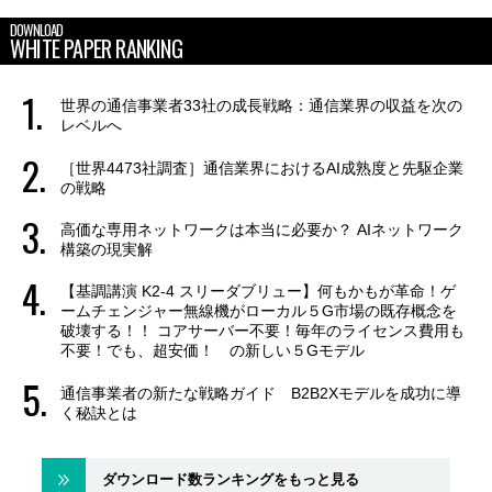
DOWNLOAD
WHITE PAPER RANKING
世界の通信事業者33社の成長戦略：通信業界の収益を次の
レベルへ
［世界4473社調査］通信業界におけるAI成熟度と先駆企業
の戦略
高価な専用ネットワークは本当に必要か？ AIネットワーク
構築の現実解
【基調講演 K2-4 スリーダブリュー】何もかもが革命！ゲ
ームチェンジャー無線機がローカル５G市場の既存概念を
破壊する！！ コアサーバー不要！毎年のライセンス費用も
不要！でも、超安価！ の新しい５Gモデル
通信事業者の新たな戦略ガイド B2B2Xモデルを成功に導
く秘訣とは
ダウンロード数ランキングをもっと見る