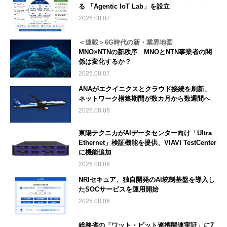
る 「Agentic IoT Lab」を設立
2026.08.07
＜連載＞6G時代の新・業界地図
MNO×NTNの新秩序 MNOとNTN事業者の関
係は変化するか？
2026.08.07
ANAがエクイニクスとクラウド接続を刷新、
ネットワーク構築期間が数カ月から数週間へ
2026.08.06
東陽テクニカがAIデータセンター向け「Ultra
Ethernet」検証機能を提供、VIAVI TestCenter
に機能追加
2026.08.06
NRIセキュア、独自開発のAI統制基盤を導入し
たSOCサービスを運用開始
2026.08.06
総務省の「ワット・ビット連携関連実証」に7