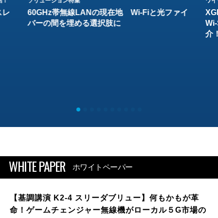
結！
ソリューション特集
ワイ
スレ
60GHz帯無線LANの現在地 Wi-Fiと光ファイ
XG
バーの間を埋める選択肢に
W
介
WHITE PAPER
ホワイトペーパー
【基調講演 K2-4 スリーダブリュー】何もかもが革
命！ゲームチェンジャー無線機がローカル５G市場の