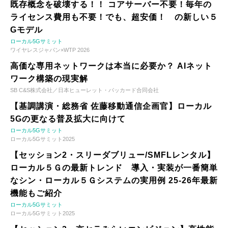
既存概念を破壊する！！ コアサーバー不要！毎年の
ライセンス費用も不要！でも、超安価！ の新しい５
Gモデル
ローカル5Gサミット
ワイヤレスジャパン×WTP 2026
高価な専用ネットワークは本当に必要か？ AIネット
ワーク構築の現実解
SB C&S株式会社／日本ヒューレット・パッカード合同会社
【基調講演・総務省 佐藤移動通信企画官】ローカル
5Gの更なる普及拡大に向けて
ローカル5Gサミット
ローカル5Gサミット2025
【セッション2・スリーダブリュー/SMFLレンタル】
ローカル５Ｇの最新トレンド 導入・実装が一番簡単
なシン・ローカル５Ｇシステムの実用例 25-26年最新
機能もご紹介
ローカル5Gサミット
ローカル5Gサミット2025