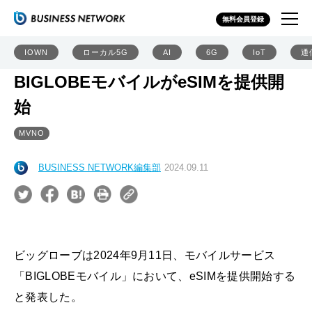
無料会員登録
IOWN
ローカル5G
AI
6G
IoT
通
BIGLOBEモバイルがeSIMを提供開
始
MVNO
BUSINESS NETWORK編集部
2024.09.11
ビッグローブは2024年9月11日、モバイルサービス
「BIGLOBEモバイル」において、eSIMを提供開始する
と発表した。