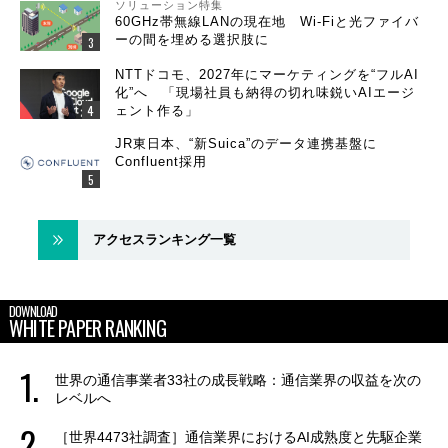
ソリューション特集
60GHz帯無線LANの現在地 Wi-Fiと光ファイバ
ーの間を埋める選択肢に
NTTドコモ、2027年にマーケティングを“フルAI
化”へ 「現場社員も納得の切れ味鋭いAIエージ
ェント作る」
JR東日本、“新Suica”のデータ連携基盤に
Confluent採用
アクセスランキング一覧
DOWNLOAD
WHITE PAPER RANKING
世界の通信事業者33社の成長戦略：通信業界の収益を次の
レベルへ
［世界4473社調査］通信業界におけるAI成熟度と先駆企業