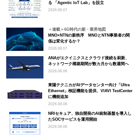
る 「Agentic IoT Lab」を設立
2026.08.07
＜連載＞6G時代の新・業界地図
MNO×NTNの新秩序 MNOとNTN事業者の関
係は変化するか？
2026.08.07
ANAがエクイニクスとクラウド接続を刷新、
ネットワーク構築期間が数カ月から数週間へ
2026.08.06
東陽テクニカがAIデータセンター向け「Ultra
Ethernet」検証機能を提供、VIAVI TestCenter
に機能追加
2026.08.06
NRIセキュア、独自開発のAI統制基盤を導入し
たSOCサービスを運用開始
2026.08.06