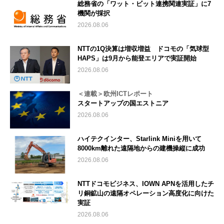
総務省の「ワット・ビット連携関連実証」に7
機関が採択
2026.08.06
NTTの1Q決算は増収増益 ドコモの「気球型
HAPS」は9月から能登エリアで実証開始
2026.08.06
＜連載＞欧州ICTレポート
スタートアップの国エストニア
2026.08.06
ハイテクインター、Starlink Miniを用いて
8000km離れた遠隔地からの建機操縦に成功
2026.08.06
NTTドコモビジネス、IOWN APNを活用したチ
リ銅鉱山の遠隔オペレーション高度化に向けた
実証
2026.08.06