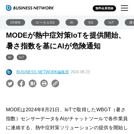
無料会員登録
IOWN
ローカル5G
AI
6G
IoT
通
MODEが熱中症対策IoTを提供開始、
暑さ指数を基にAIが危険通知
AI
IoT
BUSINESS NETWORK編集部
2024.08.23
MODEは2024年8月21日、IoTで取得したWBGT（暑さ
指数）センサーデータをAIがチャットツールで各作業員
に連絡する、熱中症対策ソリューションの提供を開始し