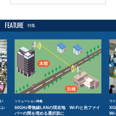
FEATURE
特集
結！
ソリューション特集
ワイ
スレ
60GHz帯無線LANの現在地 Wi-Fiと光ファイ
XG
バーの間を埋める選択肢に
W