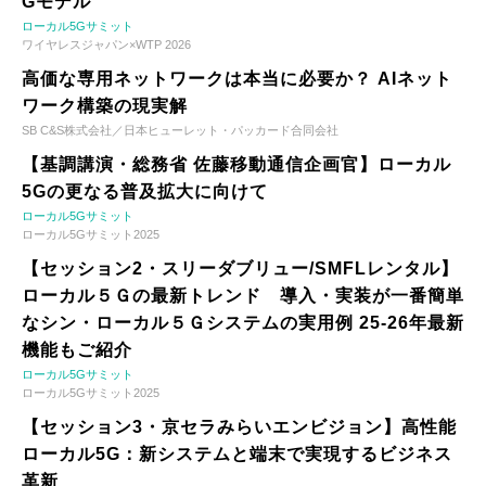
Gモデル
ローカル5Gサミット
ワイヤレスジャパン×WTP 2026
高価な専用ネットワークは本当に必要か？ AIネット
ワーク構築の現実解
SB C&S株式会社／日本ヒューレット・パッカード合同会社
【基調講演・総務省 佐藤移動通信企画官】ローカル
5Gの更なる普及拡大に向けて
ローカル5Gサミット
ローカル5Gサミット2025
【セッション2・スリーダブリュー/SMFLレンタル】
ローカル５Ｇの最新トレンド 導入・実装が一番簡単
なシン・ローカル５Ｇシステムの実用例 25-26年最新
機能もご紹介
ローカル5Gサミット
ローカル5Gサミット2025
【セッション3・京セラみらいエンビジョン】高性能
ローカル5G：新システムと端末で実現するビジネス
革新