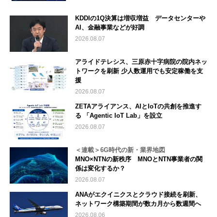
KDDIの1Q決算は増収増益 データセンターや
AI、金融事業などが好調
2026.08.07
アライドテレシス、三原赤十字病院の院内ネッ
トワークを刷新 少人数運用でも安定稼働を支
援
2026.08.07
ZETAアライアンス、AIとIoTの共創を推進す
る 「Agentic IoT Lab」を設立
2026.08.07
＜連載＞6G時代の新・業界地図
MNO×NTNの新秩序 MNOとNTN事業者の関
係は変化するか？
2026.08.07
ANAがエクイニクスとクラウド接続を刷新、
ネットワーク構築期間が数カ月から数週間へ
2026.08.06