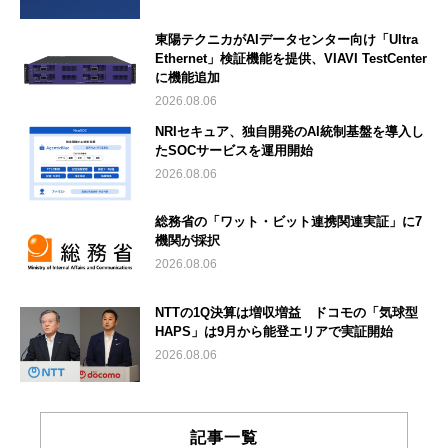
東陽テクニカがAIデータセンター向け「Ultra
Ethernet」検証機能を提供、VIAVI TestCenter
に機能追加
2026.08.06
NRIセキュア、独自開発のAI統制基盤を導入し
たSOCサービスを運用開始
2026.08.06
総務省の「ワット・ビット連携関連実証」に7
機関が採択
2026.08.06
NTTの1Q決算は増収増益 ドコモの「気球型
HAPS」は9月から能登エリアで実証開始
2026.08.06
記事一覧