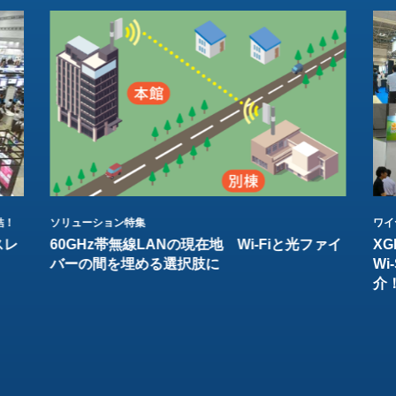
結！
ソリューション特集
ワイ
スレ
60GHz帯無線LANの現在地 Wi-Fiと光ファイ
XG
バーの間を埋める選択肢に
W
介