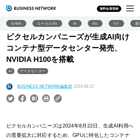
無料会員登録
IOWN
ローカル5G
AI
6G
IoT
通
ピクセルカンパニーズが生成AI向け
コンテナ型データセンター発売、
NVIDIA H100を搭載
AI
データセンター
BUSINESS NETWORK編集部
2024.08.22
ピクセルカンパニーズは2024年8月22日、生成AI利用へ
の需要拡大に対応するため、GPUに特化したコンテナ