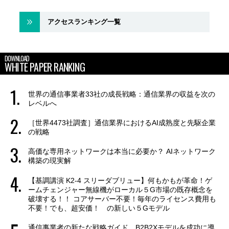
アクセスランキング一覧
DOWNLOAD
WHITE PAPER RANKING
世界の通信事業者33社の成長戦略：通信業界の収益を次の
レベルへ
［世界4473社調査］通信業界におけるAI成熟度と先駆企業
の戦略
高価な専用ネットワークは本当に必要か？ AIネットワーク
構築の現実解
【基調講演 K2-4 スリーダブリュー】何もかもが革命！ゲ
ームチェンジャー無線機がローカル５G市場の既存概念を
破壊する！！ コアサーバー不要！毎年のライセンス費用も
不要！でも、超安価！ の新しい５Gモデル
通信事業者の新たな戦略ガイド B2B2Xモデルを成功に導