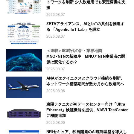
トワークを刷新 少人数運用でも安定稼働を支
援
2026.08.07
ZETAアライアンス、AIとIoTの共創を推進す
る 「Agentic IoT Lab」を設立
2026.08.07
＜連載＞6G時代の新・業界地図
MNO×NTNの新秩序 MNOとNTN事業者の関
係は変化するか？
2026.08.07
ANAがエクイニクスとクラウド接続を刷新、
ネットワーク構築期間が数カ月から数週間へ
2026.08.06
東陽テクニカがAIデータセンター向け「Ultra
Ethernet」検証機能を提供、VIAVI TestCenter
に機能追加
2026.08.06
NRIセキュア、独自開発のAI統制基盤を導入し