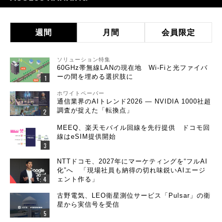
週間
月間
会員限定
ソリューション特集
60GHz帯無線LANの現在地 Wi-Fiと光ファイバ
ーの間を埋める選択肢に
ホワイトペーパー
通信業界のAIトレンド2026 ― NVIDIA 1000社超
調査が捉えた「転換点」
MEEQ、楽天モバイル回線を先行提供 ドコモ回
線はeSIM提供開始
NTTドコモ、2027年にマーケティングを“フルAI
化”へ 「現場社員も納得の切れ味鋭いAIエージ
ェント作る」
古野電気、LEO衛星測位サービス「Pulsar」の衛
星から実信号を受信