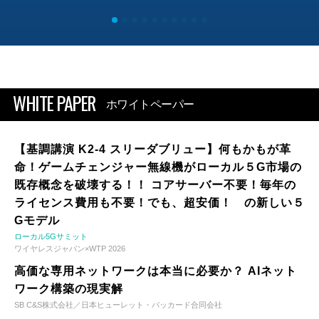
WHITE PAPER
ホワイトペーパー
【基調講演 K2-4 スリーダブリュー】何もかもが革
命！ゲームチェンジャー無線機がローカル５G市場の
既存概念を破壊する！！ コアサーバー不要！毎年の
ライセンス費用も不要！でも、超安価！ の新しい５
Gモデル
ローカル5Gサミット
ワイヤレスジャパン×WTP 2026
高価な専用ネットワークは本当に必要か？ AIネット
ワーク構築の現実解
SB C&S株式会社／日本ヒューレット・パッカード合同会社